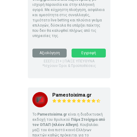
ισχυρή παρουσία και στην ελληνική
αγορά. Με εύχρηστη πλοήγηση, ασφάλεια
και αμεσότητα στις συναλλαγές,
τιμιότατο live betting και πλούσια γκάμα
επιλογών, δύσκολα θα υπάρξει παίκτης
που δεν θα καλυφθεί πλήρως από τις
υπηρεσίες της.
Αξιολόγηση
Εγγραφή
ΕΕΕΠ | 21+ | ΠΑΙΞΕ ΥΠΕΥΘΥΝΑ
*Ισχύουν Όροι & Προϋποθέσεις
Pamestoixima.gr
Το
Pamestoixima.gr
είναι η διαδικτυακή
εκδοχή του θρυλικού
Πάμε Στοίχημα από
τον ΟΠΑΠ (πλέον Allwyn).
Κουβαλάει
μαζί του ένα πιστό κοινό Ελλήνων
παικτών καθώς πρόκειται για το