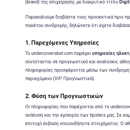
(brand) της επιχείρησης με διακριτικό τίτλο
Digi
Παρακαλούμε διαβάστε τους προσεκτικά πριν πρ
πακέτου συνδρομής, δηλώνετε ότι έχετε διαβάσε
1. Παρεχόμενες Υπηρεσίες
Το undercoversbet.com παρέχει
υπηρεσίες ηλεκτ
συνίστανται σε προγνωστικά και αναλύσεις αθλη
πληροφορίες προσφέρονται μέσω των συνδρομητ
περιεχόμενο (VIP Προγνωστικά).
2. Φύση των Προγνωστικών
Οι πληροφορίες που παρέχονται από το underco
ανάλυση και την εμπειρία των tipsters μας. Σε κ
επιτυχή έκβαση οποιουδήποτε στοιχήματος. Ο α