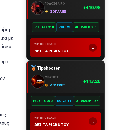
ΠΟΔΌΣΦΑΙΡΟ
410.98
ΙΣΟΠΑΛΊΕΣ
P/L +410.98 U
ROI 57%
ΑΠΌΔΟΣΗ 3.01
χρήση
ικά με
VIP ΠΡΌΣΒΑΣΗ
ρίσκο.
→
ΔΕΣ ΤΑ PICKS ΤΟΥ
ουμε
Tipshooter
τον
ΜΠΆΣΚΕΤ
113.20
ΜΠΆΣΚΕΤ
P/L +113.20 U
ROI 34.8%
ΑΠΌΔΟΣΗ 1.87
μός
VIP ΠΡΌΣΒΑΣΗ
→
λους
ΔΕΣ ΤΑ PICKS ΤΟΥ