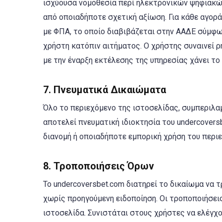
ισχύουσα νομοθεσία περί ηλεκτρονικών ψηφιακών
από οποιαδήποτε σχετική αξίωση. Για κάθε αγορ
με ΦΠΑ, το οποίο διαβιβάζεται στην ΑΑΔΕ σύμφων
χρήστη κατόπιν αιτήματος. Ο χρήστης συναινεί ρ
με την έναρξη εκτέλεσης της υπηρεσίας χάνει τ
7. Πνευματικά Δικαιώματα
Όλο το περιεχόμενο της ιστοσελίδας, συμπεριλ
αποτελεί πνευματική ιδιοκτησία του undercovers
διανομή ή οποιαδήποτε εμπορική χρήση του περι
8. Τροποποιήσεις Όρων
Το undercoversbet.com διατηρεί το δικαίωμα να 
χωρίς προηγούμενη ειδοποίηση. Οι τροποποιήσεις
ιστοσελίδα. Συνιστάται στους χρήστες να ελέγχο