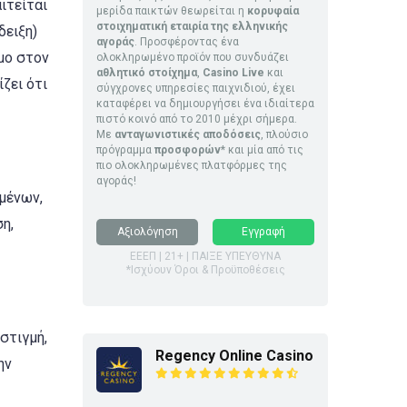
ιτείται
μερίδα παικτών θεωρείται η
κορυφαία
στοιχηματική εταιρία της ελληνικής
δειξη)
αγοράς
. Προσφέροντας ένα
μο στον
ολοκληρωμένο προϊόν που συνδυάζει
αθλητικό στοίχημα
,
Casino Live
και
ζει ότι
σύγχρονες υπηρεσίες παιχνιδιού, έχει
καταφέρει να δημιουργήσει ένα ιδιαίτερα
πιστό κοινό από το 2010 μέχρι σήμερα.
Με
ανταγωνιστικές αποδόσεις
, πλούσιο
πρόγραμμα
προσφορών
* και μία από τις
πιο ολοκληρωμένες πλατφόρμες της
αγοράς!
μένων,
η,
Αξιολόγηση
Εγγραφή
ΕΕΕΠ | 21+ | ΠΑΙΞΕ ΥΠΕΥΘΥΝΑ
*Ισχύουν Όροι & Προϋποθέσεις
στιγμή,
Regency Online Casino
ην