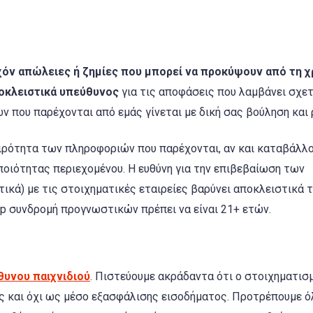
υχόν απώλειες ή ζημίες που μπορεί να προκύψουν από τη 
οκλειστικά υπεύθυνος
για τις αποφάσεις που λαμβάνει σχετ
 που παρέχονται από εμάς γίνεται με δική σας βούληση και 
αιρότητα των πληροφοριών που παρέχονται, αν και καταβάλλ
ποιότητας περιεχομένου. Η ευθύνη για την επιβεβαίωση των
τικά) με τις στοιχηματικές εταιρείες βαρύνει αποκλειστικά 
ip συνδρομή προγνωστικών πρέπει να είναι 21+ ετών.
θυνου παιχνιδιού
. Πιστεύουμε ακράδαντα ότι ο στοιχηματισ
ς και όχι ως μέσο εξασφάλισης εισοδήματος. Προτρέπουμε ό