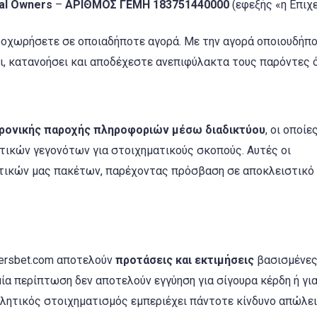
tal Owners
–
ΑΡΙΘΜΟΣ ΓΕΜΗ 183751440000
(εφεξής «η Επιχε
οχωρήσετε σε οποιαδήποτε αγορά. Με την αγορά οποιουδήπ
ι, κατανοήσει και αποδέχεστε ανεπιφύλακτα τους παρόντες 
ρονικής παροχής πληροφοριών μέσω διαδικτύου
, οι οποίε
τικών γεγονότων για στοιχηματικούς σκοπούς. Αυτές οι
ικών μας πακέτων, παρέχοντας πρόσβαση σε αποκλειστικό
versbet.com αποτελούν
προτάσεις και εκτιμήσεις
βασισμένες
αμία περίπτωση δεν αποτελούν εγγύηση για σίγουρα κέρδη ή για
θλητικός στοιχηματισμός εμπεριέχει πάντοτε κίνδυνο απώλε