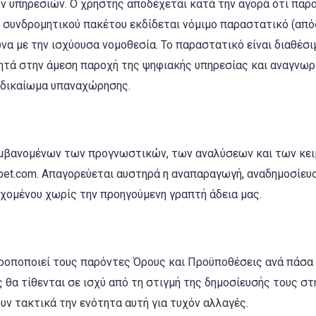
 υπηρεσιών. Ο χρήστης αποδέχεται κατά την αγορά ότι παρα
ά συνδρομητικού πακέτου εκδίδεται νόμιμο παραστατικό (από
α με την ισχύουσα νομοθεσία. Το παραστατικό είναι διαθέσι
ητά στην άμεση παροχή της ψηφιακής υπηρεσίας και αναγνωρί
ο δικαίωμα υπαναχώρησης.
αμβανομένων των προγνωστικών, των αναλύσεων και των κει
bet.com. Απαγορεύεται αυστηρά η αναπαραγωγή, αναδημοσίευσ
εχομένου χωρίς την προηγούμενη γραπτή άδεια μας.
τροποποιεί τους παρόντες Όρους και Προϋποθέσεις ανά πάσα 
 θα τίθενται σε ισχύ από τη στιγμή της δημοσίευσής τους στ
υν τακτικά την ενότητα αυτή για τυχόν αλλαγές.