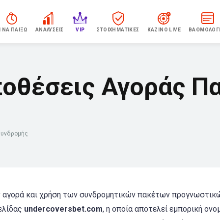
Ι ΝΑ ΠΑΙΞΩ
ΑΝΑΛΥΣΕΙΣ
VIP
ΣΤΟΙΧΗΜΑΤΙΚΕΣ
KAZINO LIVE
ΒΑΘΜΟΛΟΓ
ποθέσεις Αγοράς Π
Συνδρομής
ην αγορά και χρήση των συνδρομητικών πακέτων προγνωστικ
ελίδας
undercoversbet.com
, η οποία αποτελεί εμπορική ονο