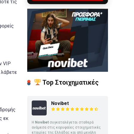
ποτέ τις
φορείς
ν VIP
 λάβετε
Top Στοιχηματικές
Novibet
νδρομής
ς εκ
Η
Novibet
συγκαταλέγεται σταθερά
ανάμεσα στις κορυφαίες στοιχηματικές
εταιρίες της Ελλάδας και από μεγάλη