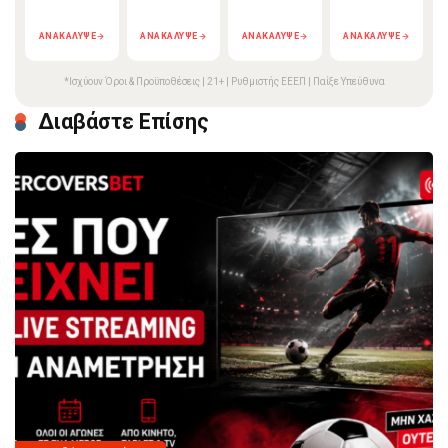
ΑΝΑΚΆΛΥΨΕ
ΑΝΑΚΆΛΥΨΕ
ΑΝΑΚΆΛΥΨΕ
ΑΝΑΚΆΛΥΨΕ
*Ισχύουν Όροι & Προϋποθέσεις | 21+ | Ρυθμιστής ΕΕΕΠ | Παίξε Υπεύθυνα
Διαβάστε Επίσης