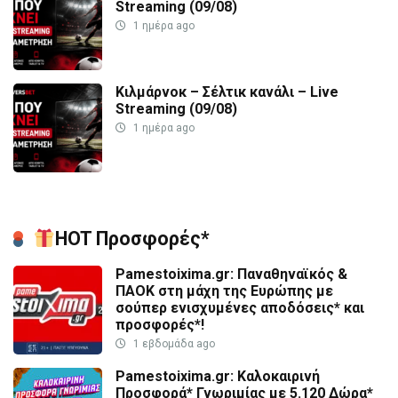
Streaming (09/08)
1 ημέρα ago
Κιλμάρνοκ – Σέλτικ κανάλι – Live
Streaming (09/08)
1 ημέρα ago
HOT Προσφορές*
Pamestoixima.gr: Παναθηναϊκός &
ΠΑΟΚ στη μάχη της Ευρώπης με
σούπερ ενισχυμένες αποδόσεις* και
προσφορές*!
1 εβδομάδα ago
Pamestoixima.gr: Καλοκαιρινή
Προσφορά* Γνωριμίας με 5.120 Δώρα*