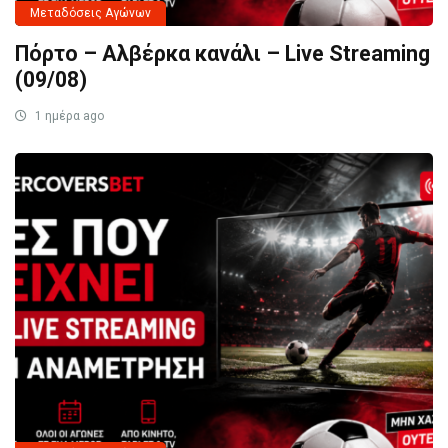
Μεταδόσεις Αγώνων
Πόρτο – Αλβέρκα κανάλι – Live Streaming
(09/08)
1 ημέρα ago