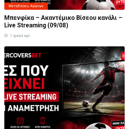
Μεταδόσεις Αγώνων
Μπενφίκα – Ακαντέμικο Βίσεου κανάλι –
Live Streaming (09/08)
1 ημέρα ago