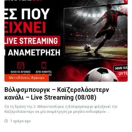
Μεταδόσεις Αγώνων
Βόλφσμπουργκ – Καϊζερσλάουτερν
κανάλι – Live Streaming (08/08)
Για τη δράση της 2. Μπουντεσλίγκα, η Βόλφσμπουργκ φιλοξενεί την
Καϊζερσλάουτερν σε μία αναμέτρηση με μεγάλο ενδιαφέρον ...
1 ημέρα ago