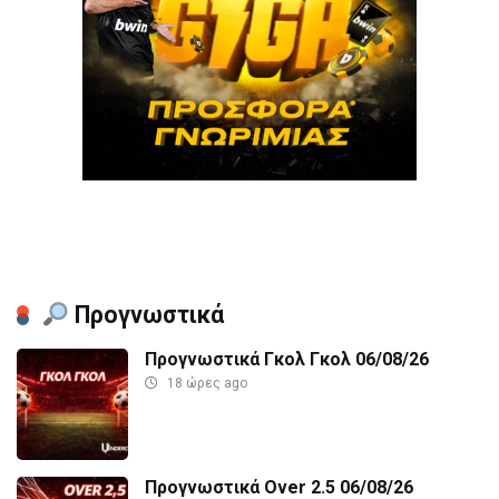
Προγνωστικά
Προγνωστικά Γκολ Γκολ 06/08/26
18 ώρες ago
Προγνωστικά Over 2.5 06/08/26