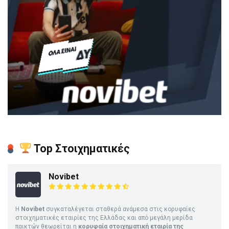
Top Στοιχηματικές
Novibet
Η
Novibet
συγκαταλέγεται σταθερά ανάμεσα στις κορυφαίες
στοιχηματικές εταιρίες της Ελλάδας και από μεγάλη μερίδα
παικτών θεωρείται η
κορυφαία στοιχηματική εταιρία της