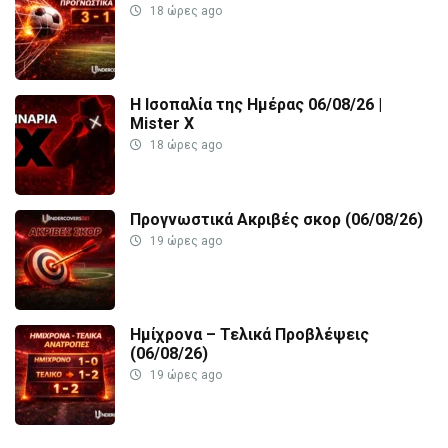
18 ώρες ago
Η Ισοπαλία της Ημέρας 06/08/26 |
Mister X
18 ώρες ago
Προγνωστικά Ακριβές σκορ (06/08/26)
19 ώρες ago
Ημίχρονα – Τελικά Προβλέψεις
(06/08/26)
19 ώρες ago