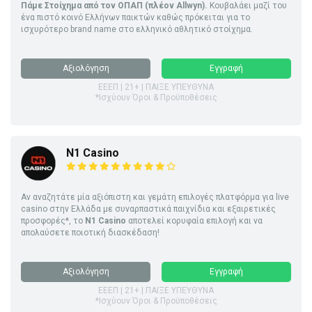
Πάμε Στοίχημα από τον ΟΠΑΠ (πλέον Allwyn).
Κουβαλάει μαζί του
ένα πιστό κοινό Ελλήνων παικτών καθώς πρόκειται για το
ισχυρότερο brand name στο ελληνικό αθλητικό στοίχημα.
Αξιολόγηση
Εγγραφή
ΕΕΕΠ | 21+ | ΠΑΙΞΕ ΥΠΕΥΘΥΝΑ
*Ισχύουν Όροι & Προϋποθέσεις
N1 Casino
Αν αναζητάτε μία αξιόπιστη και γεμάτη επιλογές πλατφόρμα για live
casino στην Ελλάδα με συναρπαστικά παιχνίδια και εξαιρετικές
προσφορές*, το
N1 Casino
αποτελεί κορυφαία επιλογή και να
απολαύσετε ποιοτική διασκέδαση!
Αξιολόγηση
Εγγραφή
ΕΕΕΠ | 21+ | ΠΑΙΞΕ ΥΠΕΥΘΥΝΑ
*Ισχύουν Όροι & Προϋποθέσεις