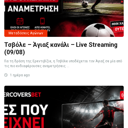
Μεταδόσεις Αγώνων
Τσβόλε – Άγιαξ κανάλι – Live Streaming
(09/08)
Για τη δράση της Ερεντιβίζιε, η Τσβόλε υποδέχεται τον Άγιαξ σε μία από
τις πιο ενδιαφέρουσες αναμετρήσεις ...
1 ημέρα ago