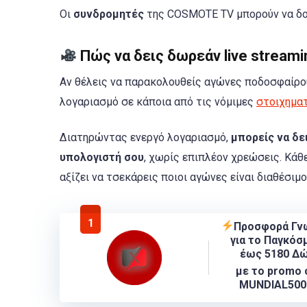
Οι
συνδρομητές
της COSMOTE TV μπορούν να δο
Πώς να δεις δωρεάν live stream
Αν θέλεις να παρακολουθείς αγώνες ποδοσφαίρου 
λογαριασμό σε κάποια από τις νόμιμες
στοιχηματ
Διατηρώντας ενεργό λογαριασμό,
μπορείς να δει
υπολογιστή σου
, χωρίς επιπλέον χρεώσεις. Κά
αξίζει να τσεκάρεις ποιοι αγώνες είναι διαθέσιμ
1
Προσφορά Γν
για το Παγκόσ
έως 5180 Δ
με το promo 
MUNDIAL500