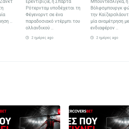
 Ζανκτ
Ερεντιβίζιε, η Σπάρτα
Μπουντεσλίγκα, η
τη
Ρότερνταμ υποδέχεται τη
Βόλφσμπουργκ φι
μία
Φέγενορντ σε ένα
την Καϊζερσλάουτ
ση ...
παραδοσιακό ντέρμπι του
μία αναμέτρηση μ
ολλανδικού ...
ενδιαφέρον ...
2 ημέρες ago
2 ημέρες ago