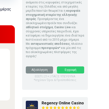
ανάμεσα στις κορυφαίες στοιχηματικές
εταιρίες της Ελλάδας και από μεγάλη
ημέρας
μερίδα παικτών θεωρείται η
κορυφαία
στοιχηματική εταιρία της ελληνικής
αγοράς
. Προσφέροντας ένα
ολοκληρωμένο προϊόν που συνδυάζει
αθλητικό στοίχημα
,
Casino Live
και
σύγχρονες υπηρεσίες παιχνιδιού, έχει
καταφέρει να δημιουργήσει ένα ιδιαίτερα
πιστό κοινό από το 2010 μέχρι σήμερα.
Με
ανταγωνιστικές αποδόσεις
, πλούσιο
πρόγραμμα
προσφορών
* και μία από τις
πιο ολοκληρωμένες πλατφόρμες της
αγοράς!
Αξιολόγηση
Εγγραφή
ΕΕΕΠ | 21+ | ΠΑΙΞΕ ΥΠΕΥΘΥΝΑ
*Ισχύουν Όροι & Προϋποθέσεις
Regency Online Casino