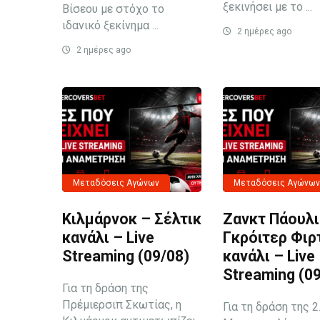
ξεκινήσει με το ...
Βίσεου με στόχο το
ιδανικό ξεκίνημα ...
2 ημέρες ago
2 ημέρες ago
Μεταδόσεις Αγώνων
Μεταδόσεις Αγώνων
Κιλμάρνοκ – Σέλτικ
Ζανκτ Πάουλι
κανάλι – Live
Γκρόιτερ Φιρ
Streaming (09/08)
κανάλι – Live
Streaming (0
Για τη δράση της
Πρέμιερσιπ Σκωτίας, η
Για τη δράση της 2