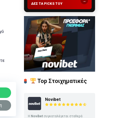
→
ΔΕΣ ΤΑ PICKS ΤΟΥ
γό
ότε
Top Στοιχηματικές
Novibet
η
Η
Novibet
συγκαταλέγεται σταθερά