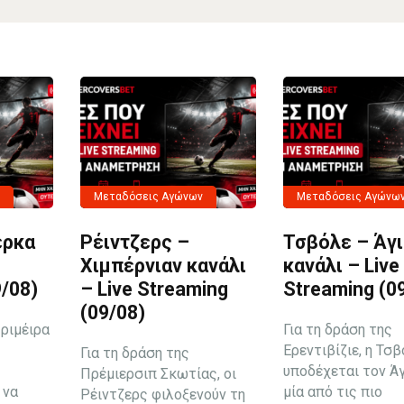
Μεταδόσεις Αγώνων
Μεταδόσεις Αγώνω
έρκα
Ρέιντζερς –
Τσβόλε – Άγι
Χιμπέρνιαν κανάλι
κανάλι – Live
9/08)
– Live Streaming
Streaming (0
(09/08)
Πριμέιρα
Για τη δράση της
Ερεντιβίζιε, η Τσ
Για τη δράση της
υποδέχεται τον Άγ
Πρέμιερσιπ Σκωτίας, οι
 να
μία από τις πιο
Ρέιντζερς φιλοξενούν τη