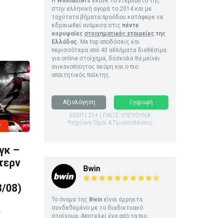
Η
Winmasters
έκανε το ντεμπούτο της
στην ελληνική αγορά το 2014 και με
ταχύτατα βήματα προόδου κατάφερε να
εδραιωθεί ανάμεσα στις
πέντε
κορυφαίες
στοιχηματικές εταιρείες
της
Ελλάδας.
Με top αποδόσεις και
περισσότερα από 40 αθλήματα διαθέσιμα
για online στοίχημα, δύσκολα θα μείνει
ανικανοποίητος ακόμη και ο πιο
απαιτητικός παίκτης.
Αξιολόγηση
Εγγραφή
ΕΕΕΠ | 21+ | ΠΑΙΞΕ ΥΠΕΥΘΥΝΑ
*Ισχύουν Όροι & Προϋποθέσεις
ν
γκ –
τερν
Bwin
8/08)
Το όνομα της
Bwin
είναι άρρηκτα
συνδεδεμένο με το διαδικτυακό
.
στοίχημα. Αποτελεί ένα από τα πιο