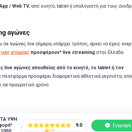
App / Web TV
, από κινητό, tablet ή υπολογιστή για τους συνδ
ing αγώνες
σε αγώνες live σήμερα, υπάρχει τρόπος, αρκεί να έχεις ενερ
ικές εταιρίες
προσφέρουν* live streaming
στην Ελλάδα.
ς live αγώνες απευθείας από το κινητό, το tablet ή τον
θε πλατφόρμα προσφέρει διαφορετικά αθλητικά γεγονότα, οπ
οι σε πραγματικό χρόνο.
ΣΤΑ ΥΨΗ
φορά*
9.0
Εγγραφή
 1050