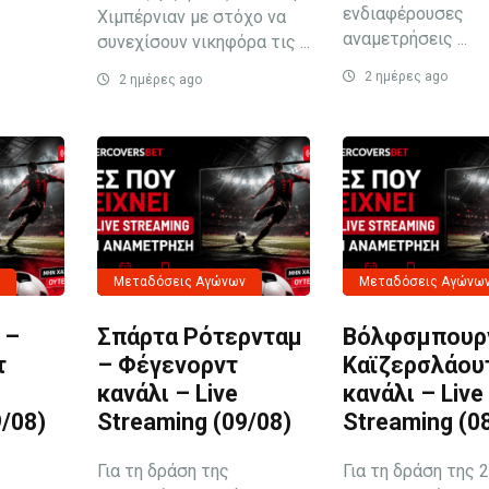
ενδιαφέρουσες
Χιμπέρνιαν με στόχο να
αναμετρήσεις ...
συνεχίσουν νικηφόρα τις ...
2 ημέρες ago
2 ημέρες ago
Μεταδόσεις Αγώνων
Μεταδόσεις Αγώνω
 –
Σπάρτα Ρότερνταμ
Βόλφσμπουρ
τ
– Φέγενορντ
Καϊζερσλάου
κανάλι – Live
κανάλι – Live
9/08)
Streaming (09/08)
Streaming (0
.
Για τη δράση της
Για τη δράση της 2