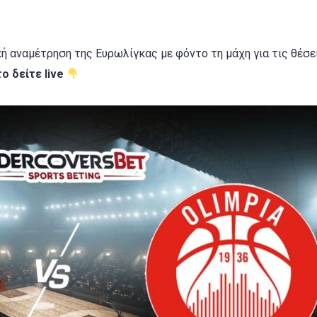
ή αναμέτρηση της Ευρωλίγκας με φόντο τη μάχη για τις θέσε
το δείτε live