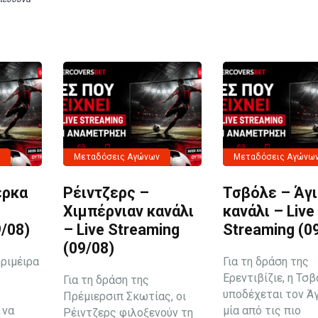
Μεταδόσεις Αγώνων
Μεταδόσεις Αγώνω
έρκα
Ρέιντζερς –
Τσβόλε – Άγι
Χιμπέρνιαν κανάλι
κανάλι – Live
9/08)
– Live Streaming
Streaming (0
(09/08)
Πριμέιρα
Για τη δράση της
Ερεντιβίζιε, η Τσ
Για τη δράση της
υποδέχεται τον Άγ
Πρέμιερσιπ Σκωτίας, οι
 να
μία από τις πιο
Ρέιντζερς φιλοξενούν τη