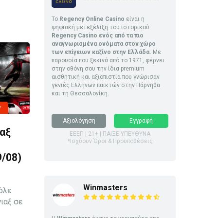
Το
Regency Online Casino
είναι η
ψηφιακή μετεξέλιξη του ιστορικού
Regency Casino ενός από τα πιο
αναγνωρισμένα ονόματα στον χώρο
των επίγειων καζίνο στην Ελλάδα.
Με
παρουσία που ξεκινά από το 1971, φέρνει
στην οθόνη σου την ίδια premium
αισθητική και αξιοπιστία που γνώρισαν
γενιές Ελλήνων παικτών στην Πάρνηθα
και τη Θεσσαλονίκη.
ν
Αξιολόγηση
Εγγραφή
αξ
ΕΕΕΠ | 21+ | ΠΑΙΞΕ ΥΠΕΥΘΥΝΑ
*Ισχύουν Όροι & Προϋποθέσεις
9/08)
Winmasters
βόλε
ιαξ σε