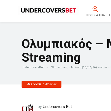
ΠΡΟΓΝΩΣΤΙΚΑ
Τ
Ολυμπιακός – Μ
Streaming
UndercoversBet
»
Ολυμπιακός – Μιλάνο (16/04/26) Κανάλι – 
Μεταδόσεις Αγώνων
by
Undercovers Bet