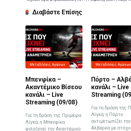
Διαβάστε Επίσης
Μεταδόσεις Αγώνων
Μεταδόσεις Αγώνων
Μπενφίκα –
Πόρτο – Αλβ
Ακαντέμικο Βίσεου
κανάλι – Live
κανάλι – Live
Streaming (0
Streaming (09/08)
Για τη δράση της 
Λίγκα, η Πόρτο
Για τη δράση της Πριμέιρα
αντιμετωπίζει την
Λίγκα, η Μπενφίκα
Αλβέρκα με στόχο
φιλοξενεί την Ακαντέμικο