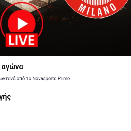
ν αγώνα
ωντανά από το Novasports Prime.
γής