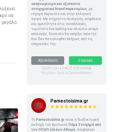
αναγνωρίσιμα και αξιόπιστα
λοξενεί
στοιχηματικά brand παγκοσμίως
, με
ισχυρή παρουσία και στην ελληνική
ερν σε
αγορά. Με εύχρηστη πλοήγηση, ασφάλεια
ε μεγάλο
και αμεσότητα στις συναλλαγές,
τιμιότατο live betting και πλούσια γκάμα
επιλογών, δύσκολα θα υπάρξει παίκτης
που δεν θα καλυφθεί πλήρως από τις
υπηρεσίες της.
Αξιολόγηση
Εγγραφή
ΕΕΕΠ | 21+ | ΠΑΙΞΕ ΥΠΕΥΘΥΝΑ
*Ισχύουν Όροι & Προϋποθέσεις
Pamestoixima.gr
Το
Pamestoixima.gr
είναι η διαδικτυακή
εκδοχή του θρυλικού
Πάμε Στοίχημα από
τον ΟΠΑΠ (πλέον Allwyn).
Κουβαλάει