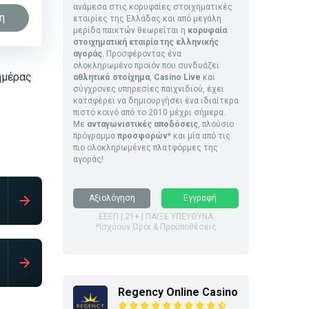
ανάμεσα στις κορυφαίες στοιχηματικές
η
εταιρίες της Ελλάδας και από μεγάλη
μερίδα παικτών θεωρείται η
κορυφαία
στοιχηματική εταιρία της ελληνικής
αγοράς
. Προσφέροντας ένα
ολοκληρωμένο προϊόν που συνδυάζει
ημέρας
αθλητικό στοίχημα
,
Casino Live
και
σύγχρονες υπηρεσίες παιχνιδιού, έχει
καταφέρει να δημιουργήσει ένα ιδιαίτερα
πιστό κοινό από το 2010 μέχρι σήμερα.
Με
ανταγωνιστικές αποδόσεις
, πλούσιο
πρόγραμμα
προσφορών
* και μία από τις
πιο ολοκληρωμένες πλατφόρμες της
αγοράς!
Αξιολόγηση
Εγγραφή
ΕΕΕΠ | 21+ | ΠΑΙΞΕ ΥΠΕΥΘΥΝΑ
*Ισχύουν Όροι & Προϋποθέσεις
Regency Online Casino