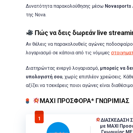
Δυνατότητα παρακολούθησης μέσω
Novasports 
της Nova.
Πώς να δεις δωρεάν live stream
Αν θέλεις να παρακολουθείς αγώνες ποδοσφαίρου 
λογαριασμό σε κάποια από τις νόμιμες
στοιχηματ
Διατηρώντας ενεργό λογαριασμό,
μπορείς να δει
υπολογιστή σου
, χωρίς επιπλέον χρεώσεις. Κά
αξίζει να τσεκάρεις ποιοι αγώνες είναι διαθέσιμ
MAXI ΠΡΟΣΦΟΡΑ* ΓΝΩΡΙΜΙΑΣ
1
ΔΙΑΣΚΕΔΑΣΗ 
με ΜΑΧΙ Προσ
Γνωριμίας ΜΕ