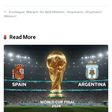
Euroleague
,
Μακάμπι Τελ Αβίβ Μπάσκετ
,
Ολυμπιακός
,
Ολυμπιακός
Μπάσκετ
Read More