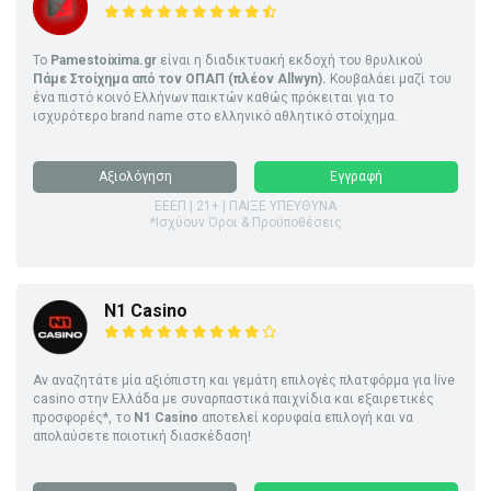
Το
Pamestoixima.gr
είναι η διαδικτυακή εκδοχή του θρυλικού
Πάμε Στοίχημα από τον ΟΠΑΠ (πλέον Allwyn).
Κουβαλάει μαζί του
ένα πιστό κοινό Ελλήνων παικτών καθώς πρόκειται για το
ισχυρότερο brand name στο ελληνικό αθλητικό στοίχημα.
Αξιολόγηση
Εγγραφή
ΕΕΕΠ | 21+ | ΠΑΙΞΕ ΥΠΕΥΘΥΝΑ
*Ισχύουν Όροι & Προϋποθέσεις
N1 Casino
Αν αναζητάτε μία αξιόπιστη και γεμάτη επιλογές πλατφόρμα για live
casino στην Ελλάδα με συναρπαστικά παιχνίδια και εξαιρετικές
προσφορές*, το
N1 Casino
αποτελεί κορυφαία επιλογή και να
απολαύσετε ποιοτική διασκέδαση!