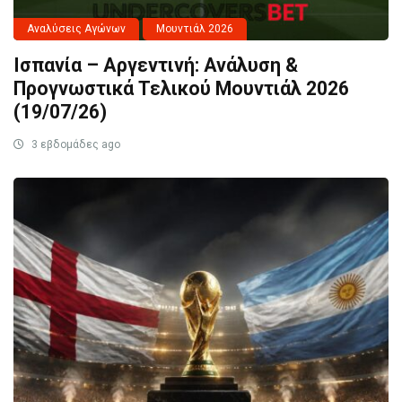
Αναλύσεις Αγώνων
Μουντιάλ 2026
Ισπανία – Αργεντινή: Ανάλυση &
Προγνωστικά Τελικού Μουντιάλ 2026
(19/07/26)
3 εβδομάδες ago