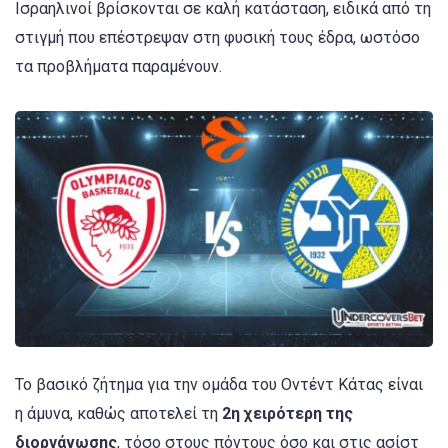
Ισραηλινοί βρίσκονται σε καλή κατάσταση, ειδικά από τη
στιγμή που επέστρεψαν στη φυσική τους έδρα, ωστόσο
τα προβλήματα παραμένουν.
Το βασικό ζήτημα για την ομάδα του Οντέντ Κάτας είναι
η άμυνα, καθώς αποτελεί τη
2η χειρότερη της
διοργάνωσης
, τόσο στους πόντους όσο και στις ασίστ