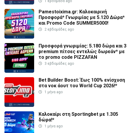
1 εβδομάδα ago
Pamestoixima.gr: Καλοκαιρινή
Προσφορά* Γνωριμίας με 5.120 Δώρα*
και Promo Code SUMMER5000!
2 εβδομάδες ago
Προσφορά γνωριμίας: 5.180 δώρα και 3
premium πίτσες εντελώς δωρεάν* με
το promo code PIZZAFAN
3 εβδομάδες ago
Bet Builder Boost: Έως 100% ενίσχυση
στα νοκ άουτ του World Cup 2026!*
1 μήνα ago
Καλοκαίρι στη Sportingbet με 1.305
δώρα!*
1 μήνα ago