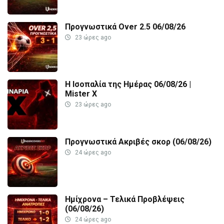
Προγνωστικά Over 2.5 06/08/26
23 ώρες ago
Η Ισοπαλία της Ημέρας 06/08/26 |
Mister X
23 ώρες ago
Προγνωστικά Ακριβές σκορ (06/08/26)
24 ώρες ago
Ημίχρονα – Τελικά Προβλέψεις
(06/08/26)
24 ώρες ago