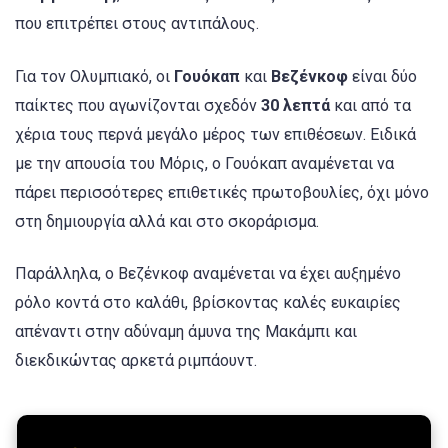
που επιτρέπει στους αντιπάλους.
Για τον Ολυμπιακό, οι
Γουόκαπ
και
Βεζένκοφ
είναι δύο
παίκτες που αγωνίζονται σχεδόν
30 λεπτά
και από τα
χέρια τους περνά μεγάλο μέρος των επιθέσεων. Ειδικά
με την απουσία του Μόρις, ο Γουόκαπ αναμένεται να
πάρει περισσότερες επιθετικές πρωτοβουλίες, όχι μόνο
στη δημιουργία αλλά και στο σκοράρισμα.
Παράλληλα, ο Βεζένκοφ αναμένεται να έχει αυξημένο
ρόλο κοντά στο καλάθι, βρίσκοντας καλές ευκαιρίες
απέναντι στην αδύναμη άμυνα της Μακάμπι και
διεκδικώντας αρκετά ριμπάουντ.