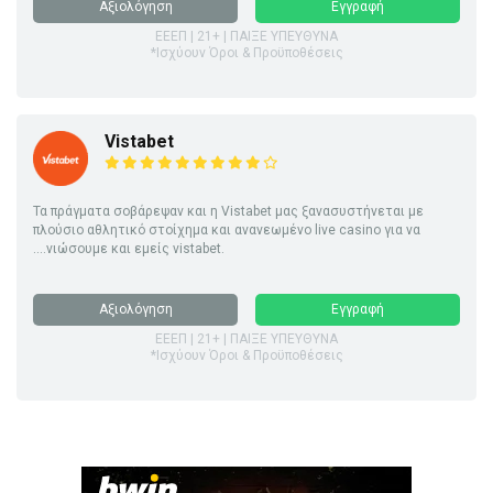
Αξιολόγηση
Εγγραφή
ΕΕΕΠ | 21+ | ΠΑΙΞΕ ΥΠΕΥΘΥΝΑ
*Ισχύουν Όροι & Προϋποθέσεις
Vistabet
Τα πράγματα σοβάρεψαν και η Vistabet μας ξανασυστήνεται με
πλούσιο αθλητικό στοίχημα και ανανεωμένο live casino για να
....νιώσουμε και εμείς vistabet.
Αξιολόγηση
Εγγραφή
ΕΕΕΠ | 21+ | ΠΑΙΞΕ ΥΠΕΥΘΥΝΑ
*Ισχύουν Όροι & Προϋποθέσεις