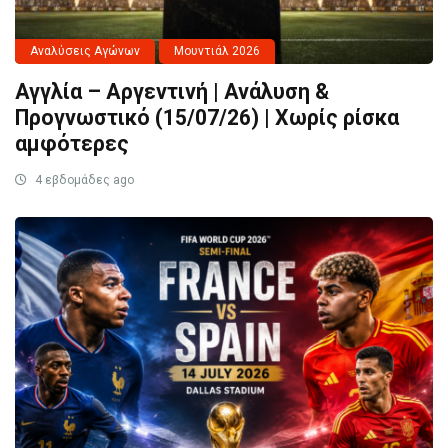
Αναλύσεις Αγώνων
Μουντιάλ 2026
Αγγλία – Αργεντινή | Ανάλυση &
Προγνωστικό (15/07/26) | Χωρίς ρίσκα
αμφότερες
4 εβδομάδες ago