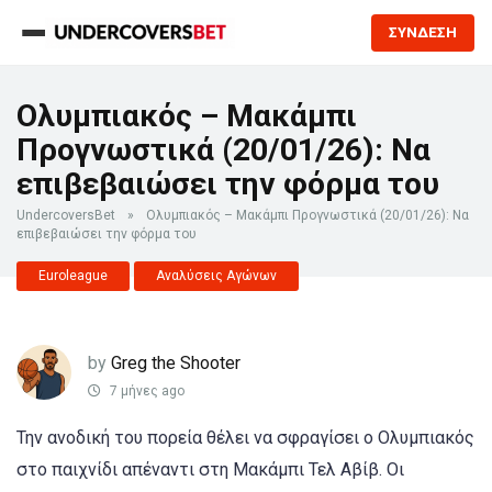
ΣΥΝΔΕΣΗ
Ολυμπιακός – Μακάμπι
Προγνωστικά (20/01/26): Να
επιβεβαιώσει την φόρμα του
UndercoversBet
»
Ολυμπιακός – Μακάμπι Προγνωστικά (20/01/26): Να
επιβεβαιώσει την φόρμα του
Euroleague
Αναλύσεις Αγώνων
by
Greg the Shooter
7 μήνες ago
Την ανοδική του πορεία θέλει να σφραγίσει ο Ολυμπιακός
στο παιχνίδι απέναντι στη Μακάμπι Τελ Αβίβ. Οι