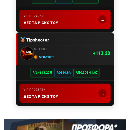
VIP ΠΡΌΣΒΑΣΗ
→
ΔΕΣ ΤΑ PICKS ΤΟΥ
Tipshooter
ΜΠΆΣΚΕΤ
113.20
ΜΠΆΣΚΕΤ
P/L +113.20 U
ROI 34.8%
ΑΠΌΔΟΣΗ 1.87
VIP ΠΡΌΣΒΑΣΗ
→
ΔΕΣ ΤΑ PICKS ΤΟΥ