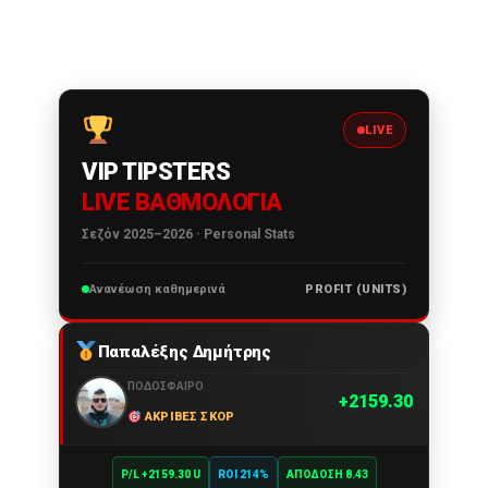
LIVE
VIP TIPSTERS
LIVE ΒΑΘΜΟΛΟΓΊΑ
Σεζόν 2025–2026 · Personal Stats
Ανανέωση καθημερινά
PROFIT (UNITS)
Παπαλέξης Δημήτρης
ΠΟΔΌΣΦΑΙΡΟ
2159.30
ΑΚΡΙΒΈΣ ΣΚΟΡ
P/L +2159.30 U
ROI 214%
ΑΠΌΔΟΣΗ 8.43