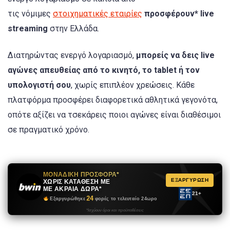
τις νόμιμες
στοιχηματικές εταιρίες
προσφέρουν* live
streaming
στην Ελλάδα.
Διατηρώντας ενεργό λογαριασμό,
μπορείς να δεις live
αγώνες απευθείας από το κινητό, το tablet ή τον
υπολογιστή σου
, χωρίς επιπλέον χρεώσεις. Κάθε
πλατφόρμα προσφέρει διαφορετικά αθλητικά γεγονότα,
οπότε αξίζει να τσεκάρεις ποιοι αγώνες είναι διαθέσιμοι
σε πραγματικό χρόνο.
ΜΟΝΑΔΙΚΉ ΠΡΟΣΦΟΡΆ*
ΕΞΑΡΓΎΡΩΣΗ
ΧΩΡΊΣ ΚΑΤΆΘΕΣΗ ΜΕ
ΜΕ ΑΚΡΑΊΑ ΔΏΡΑ*
21+
24
Εξαργυρώθηκε
φορές το τελευταίο 24ωρο
*Ισχύουν όροι και προϋποθέσεις