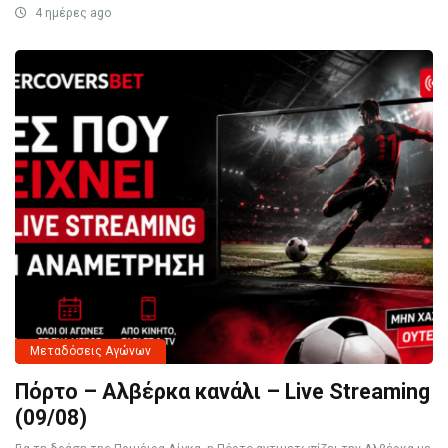
4 ημέρες ago
Μεταδόσεις Αγώνων
Πόρτο – Αλβέρκα κανάλι – Live Streaming
(09/08)