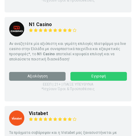
*Ισχύουν Όροι & Προϋποθέσεις
N1 Casino
Αν αναζητάτε μία αξιόπιστη και γεμάτη επιλογές πλατφόρμα για live
casino στην Ελλάδα με συναρπαστικά παιχνίδια και εξαιρετικές
προσφορές*, το
N1 Casino
αποτελεί κορυφαία επιλογή και να
απολαύσετε ποιοτική διασκέδαση!
Αξιολόγηση
Εγγραφή
ΕΕΕΠ | 21+ | ΠΑΙΞΕ ΥΠΕΥΘΥΝΑ
*Ισχύουν Όροι & Προϋποθέσεις
Vistabet
Τα πράγματα σοβάρεψαν και η Vistabet μας ξανασυστήνεται με