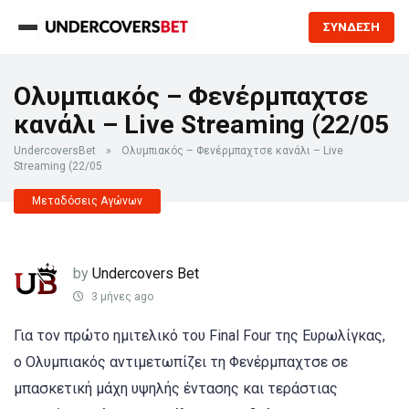
ΣΥΝΔΕΣΗ
Ολυμπιακός – Φενέρμπαχτσε
κανάλι – Live Streaming (22/05
UndercoversBet
»
Ολυμπιακός – Φενέρμπαχτσε κανάλι – Live
Streaming (22/05
Μεταδόσεις Αγώνων
by
Undercovers Bet
3 μήνες ago
Για τον πρώτο ημιτελικό του Final Four της Ευρωλίγκας,
ο Ολυμπιακός αντιμετωπίζει τη Φενέρμπαχτσε σε
μπασκετική μάχη υψηλής έντασης και τεράστιας