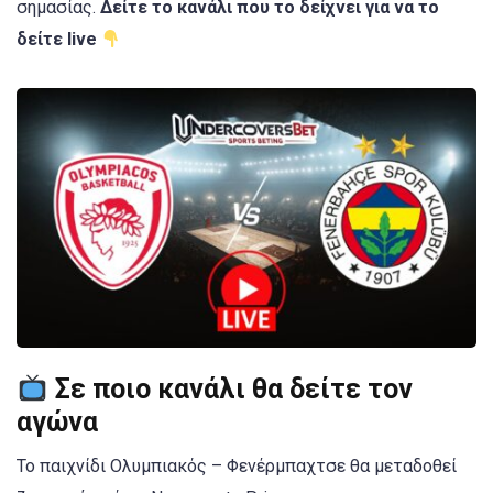
σημασίας.
Δείτε το κανάλι που το δείχνει για να το
δείτε live
Σε ποιο κανάλι θα δείτε τον
αγώνα
Το παιχνίδι Ολυμπιακός – Φενέρμπαχτσε θα μεταδοθεί