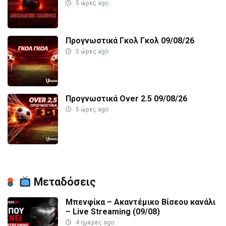
5 ώρες ago
Προγνωστικά Γκολ Γκολ 09/08/26
5 ώρες ago
Προγνωστικά Over 2.5 09/08/26
5 ώρες ago
Μεταδόσεις
Μπενφίκα – Ακαντέμικο Βίσεου κανάλι
– Live Streaming (09/08)
4 ημέρες ago