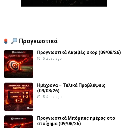
Προγνωστικά
Προγνωστικά Ακριβές σκορ (09/08/26)
5 ώρες ago
Ημίχρονα – Τελικά Προβλέψεις
(09/08/26)
5 ώρες ago
Προγνωστικά Μπόμπες ημέρας στο
στοίχημα (09/08/26)