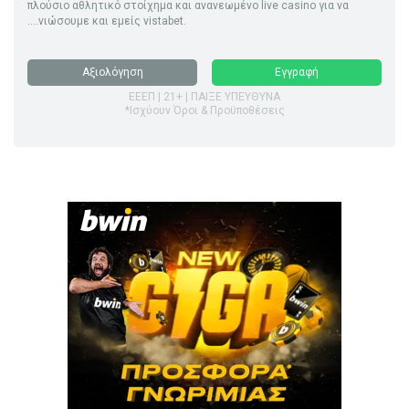
πλούσιο αθλητικό στοίχημα και ανανεωμένο live casino για να
....νιώσουμε και εμείς vistabet.
Αξιολόγηση
Εγγραφή
ΕΕΕΠ | 21+ | ΠΑΙΞΕ ΥΠΕΥΘΥΝΑ
*Ισχύουν Όροι & Προϋποθέσεις