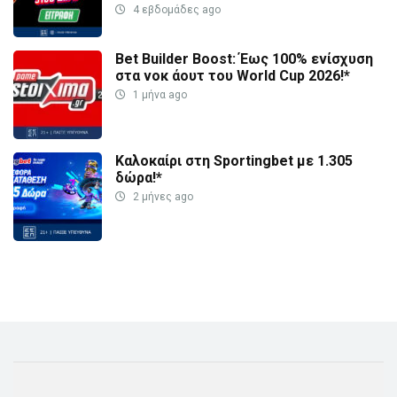
4 εβδομάδες ago
Bet Builder Boost: Έως 100% ενίσχυση
στα νοκ άουτ του World Cup 2026!*
1 μήνα ago
Καλοκαίρι στη Sportingbet με 1.305
δώρα!*
2 μήνες ago