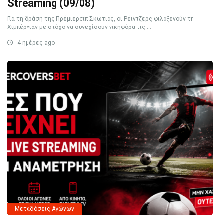
Streaming (09/08)
Για τη δράση της Πρέμιερσιπ Σκωτίας, οι Ρέιντζερς φιλοξενούν τη
Χιμπέρνιαν με στόχο να συνεχίσουν νικηφόρα τις ...
4 ημέρες ago
Μεταδόσεις Αγώνων