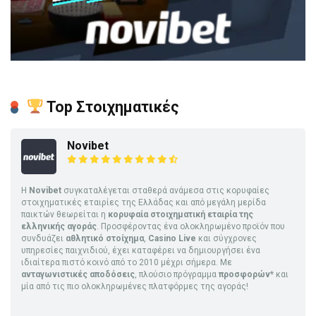
Top Στοιχηματικές
Novibet
Η
Novibet
συγκαταλέγεται σταθερά ανάμεσα στις κορυφαίες
στοιχηματικές εταιρίες της Ελλάδας και από μεγάλη μερίδα
παικτών θεωρείται η
κορυφαία στοιχηματική εταιρία της
ελληνικής αγοράς
. Προσφέροντας ένα ολοκληρωμένο προϊόν που
συνδυάζει
αθλητικό στοίχημα
,
Casino Live
και σύγχρονες
υπηρεσίες παιχνιδιού, έχει καταφέρει να δημιουργήσει ένα
ιδιαίτερα πιστό κοινό από το 2010 μέχρι σήμερα. Με
ανταγωνιστικές αποδόσεις
, πλούσιο πρόγραμμα
προσφορών
* και
μία από τις πιο ολοκληρωμένες πλατφόρμες της αγοράς!