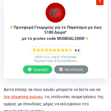
1
Προσφορά Γνωριμίας για το Παγκόσμιο με έως
5180 Δώρα*
με το promo code MUNDIAL5000!
9.3
ΕΕΕΠ | 21+ | ΠΑΙΞΕ ΥΠΕΥΘΥΝΑ
*Ισχύουν Όροι & Προϋποθέσεις
Εγγραφή
Αξιολόγηση
Δείτε επίσης σε ποιο κανάλι μπορείτε να δείτε και σε
live streaming αγώνες
, τις υπόλοιπες αναμετρήσεις της
ημέρας με σπουδαίες μάχες να ελλοχεύουν στο