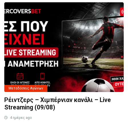
Μεταδόσεις Αγώνων
Ρέιντζερς – Χιμπέρνιαν κανάλι – Live
Streaming (09/08)
4 ημέρες ago