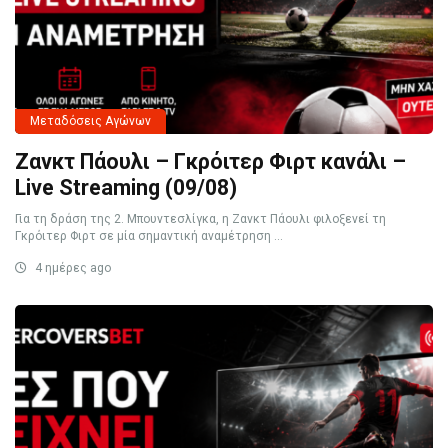
Μεταδόσεις Αγώνων
Ζανκτ Πάουλι – Γκρόιτερ Φιρτ κανάλι –
Live Streaming (09/08)
Για τη δράση της 2. Μπουντεσλίγκα, η Ζανκτ Πάουλι φιλοξενεί τη
Γκρόιτερ Φιρτ σε μία σημαντική αναμέτρηση ...
4 ημέρες ago