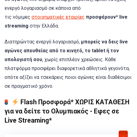
ενεργό λογαριασμό σε κάποια από
τις νόμιμες
στοιχηματικές εταιρίες
προσφέρουν* live
streaming
στην Ελλάδα.
Διατηρώντας ενεργό λογαριασμό,
μπορείς να δεις live
αγώνες απευθείας από το κινητό, το tablet ή τον
υπολογιστή σου
, χωρίς επιπλέον χρεώσεις. Κάθε
πλατφόρμα προσφέρει διαφορετικά αθλητικά γεγονότα,
οπότε αξίζει να τσεκάρεις ποιοι αγώνες είναι διαθέσιμοι
σε πραγματικό χρόνο.
Flash Προσφορά* ΧΩΡΙΣ ΚΑΤΑΘΕΣΗ
για να δείτε το Ολυμπιακός - Εφες σε
Live Streaming*