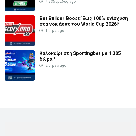
4 εβδομάδες ago
Bet Builder Boost: Έως 100% ενίσχυση
στα νοκ άουτ του World Cup 2026!*
1 μήνα ago
Καλοκαίρι στη Sportingbet με 1.305
δώρα!*
2 μήνες ago