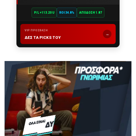
P/L +113.20 U
ROI 34.8%
ΑΠΌΔΟΣΗ 1.87
VIP ΠΡΌΣΒΑΣΗ
→
ΔΕΣ ΤΑ PICKS ΤΟΥ