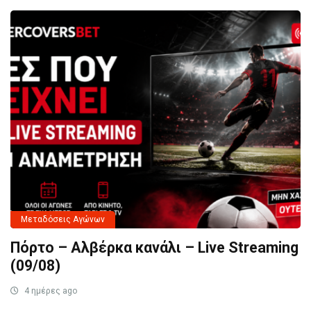
Μεταδόσεις Αγώνων
Πόρτο – Αλβέρκα κανάλι – Live Streaming
(09/08)
4 ημέρες ago