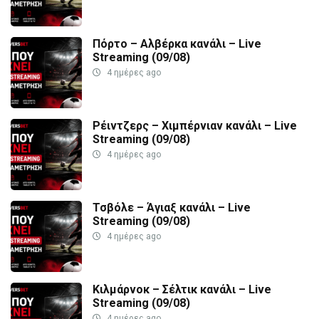
Πόρτο – Αλβέρκα κανάλι – Live
Streaming (09/08)
4 ημέρες ago
Ρέιντζερς – Χιμπέρνιαν κανάλι – Live
Streaming (09/08)
4 ημέρες ago
Τσβόλε – Άγιαξ κανάλι – Live
Streaming (09/08)
4 ημέρες ago
Κιλμάρνοκ – Σέλτικ κανάλι – Live
Streaming (09/08)
4 ημέρες ago