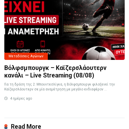
Μεταδόσεις Αγώνων
Βόλφσμπουργκ – Καϊζερσλάουτερν
κανάλι – Live Streaming (08/08)
Για τη δράση της 2. Μπουντεσλίγκα, η Βόλφσμπουργκ φιλοξενεί την
Καϊζερσλάουτερν σε μία αναμέτρηση με μεγάλο ενδιαφέρον ...
4 ημέρες ago
Read More