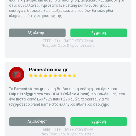
ελληνική αγορά. Με εύχρηστη πλοήγηση, ασφάλεια και αμεσότητα
στις συναλλαγές, τιμιότατο live betting και πλούσια γκάμα
επιλογών, δύσκολα θα υπάρξει παίκτης που δεν θα καλυφθεί
πλήρως από τις υπηρεσίες της.
Αξιολόγηση
Εγγραφή
ΕΕΕΠ | 21+ | ΠΑΙΞΕ ΥΠΕΥΘΥΝΑ
*Ισχύουν Όροι & Προϋποθέσεις
Pamestoixima.gr
Το
Pamestoixima.gr
είναι η διαδικτυακή εκδοχή του θρυλικού
Πάμε Στοίχημα από τον ΟΠΑΠ (πλέον Allwyn).
Κουβαλάει μαζί του
ένα πιστό κοινό Ελλήνων παικτών καθώς πρόκειται για το
ισχυρότερο brand name στο ελληνικό αθλητικό στοίχημα.
Αξιολόγηση
Εγγραφή
ΕΕΕΠ | 21+ | ΠΑΙΞΕ ΥΠΕΥΘΥΝΑ
*Ισχύουν Όροι & Προϋποθέσεις