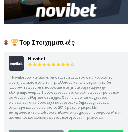
Top Στοιχηματικές
Novibet
Η
Novibet
συγκαταλέγεται σταθερά ανάμεσα στις κορυφαίες
στοιχηματικές εταιρίες της Ελλάδας και από μεγάλη μερίδα
παικτών θεωρείται η
κορυφαία στοιχηματική εταιρία της
ελληνικής αγοράς
. Προσφέροντας ένα ολοκληρωμένο προϊόν που
συνδυάζει
αθλητικό στοίχημα
,
Casino Live
και σύγχρονες
υπηρεσίες παιχνιδιού, έχει καταφέρει να δημιουργήσει ένα
ιδιαίτερα πιστό κοινό από το 2010 μέχρι σήμερα. Με
ανταγωνιστικές αποδόσεις
, πλούσιο πρόγραμμα
προσφορών
* και
μία από τις πιο ολοκληρωμένες πλατφόρμες της αγοράς!