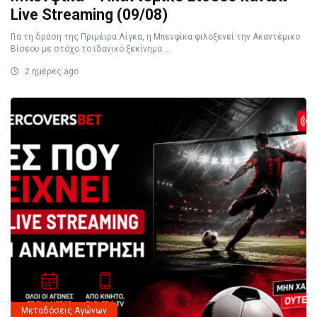
Live Streaming (09/08)
Για τη δράση της Πριμέιρα Λίγκα, η Μπενφίκα φιλοξενεί την Ακαντέμικο
Βίσεου με στόχο το ιδανικό ξεκίνημα ...
2 ημέρες ago
Μεταδόσεις Αγώνων