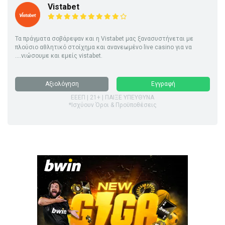
Vistabet
Τα πράγματα σοβάρεψαν και η Vistabet μας ξανασυστήνεται με
πλούσιο αθλητικό στοίχημα και ανανεωμένο live casino για να
....νιώσουμε και εμείς vistabet.
Αξιολόγηση
Εγγραφή
ΕΕΕΠ | 21+ | ΠΑΙΞΕ ΥΠΕΥΘΥΝΑ
*Ισχύουν Όροι & Προϋποθέσεις