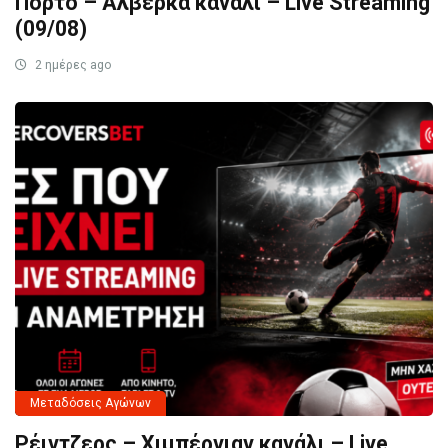
Πόρτο – Αλβέρκα κανάλι – Live Streaming
(09/08)
2 ημέρες ago
Μεταδόσεις Αγώνων
Ρέιντζερς – Χιμπέρνιαν κανάλι – Live