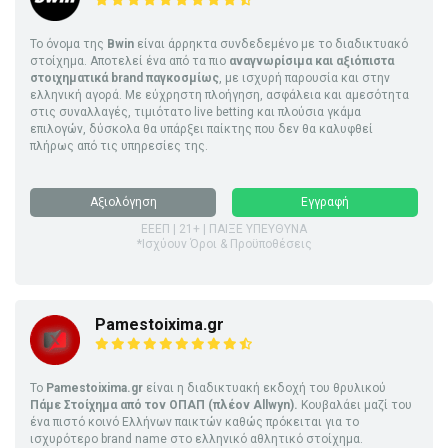
Το όνομα της
Bwin
είναι άρρηκτα συνδεδεμένο με το διαδικτυακό
στοίχημα. Αποτελεί ένα από τα πιο
αναγνωρίσιμα και αξιόπιστα
στοιχηματικά brand παγκοσμίως
, με ισχυρή παρουσία και στην
ελληνική αγορά. Με εύχρηστη πλοήγηση, ασφάλεια και αμεσότητα
στις συναλλαγές, τιμιότατο live betting και πλούσια γκάμα
επιλογών, δύσκολα θα υπάρξει παίκτης που δεν θα καλυφθεί
πλήρως από τις υπηρεσίες της.
Αξιολόγηση
Εγγραφή
ΕΕΕΠ | 21+ | ΠΑΙΞΕ ΥΠΕΥΘΥΝΑ
*Ισχύουν Όροι & Προϋποθέσεις
Pamestoixima.gr
Το
Pamestoixima.gr
είναι η διαδικτυακή εκδοχή του θρυλικού
Πάμε Στοίχημα από τον ΟΠΑΠ (πλέον Allwyn).
Κουβαλάει μαζί του
ένα πιστό κοινό Ελλήνων παικτών καθώς πρόκειται για το
ισχυρότερο brand name στο ελληνικό αθλητικό στοίχημα.