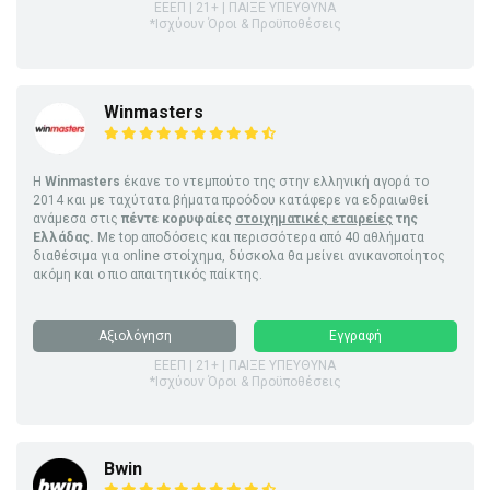
ΕΕΕΠ | 21+ | ΠΑΙΞΕ ΥΠΕΥΘΥΝΑ
*Ισχύουν Όροι & Προϋποθέσεις
Winmasters
Η
Winmasters
έκανε το ντεμπούτο της στην ελληνική αγορά το
2014 και με ταχύτατα βήματα προόδου κατάφερε να εδραιωθεί
ανάμεσα στις
πέντε κορυφαίες
στοιχηματικές εταιρείες
της
Ελλάδας.
Με top αποδόσεις και περισσότερα από 40 αθλήματα
διαθέσιμα για online στοίχημα, δύσκολα θα μείνει ανικανοποίητος
ακόμη και ο πιο απαιτητικός παίκτης.
Αξιολόγηση
Εγγραφή
ΕΕΕΠ | 21+ | ΠΑΙΞΕ ΥΠΕΥΘΥΝΑ
*Ισχύουν Όροι & Προϋποθέσεις
Bwin