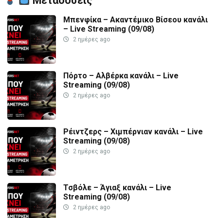
Μεταδόσεις
Μπενφίκα – Ακαντέμικο Βίσεου κανάλι
– Live Streaming (09/08)
2 ημέρες ago
Πόρτο – Αλβέρκα κανάλι – Live
Streaming (09/08)
2 ημέρες ago
Ρέιντζερς – Χιμπέρνιαν κανάλι – Live
Streaming (09/08)
2 ημέρες ago
Τσβόλε – Άγιαξ κανάλι – Live
Streaming (09/08)
2 ημέρες ago