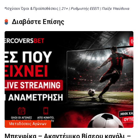
*Ισχύουν Όροι & Προϋποθέσεις |
21+ | Ρυθμιστής ΕΕΕΠ | Παίξε Υπεύθυνα
Διαβάστε Επίσης
Μεταδόσεις Αγώνων
Μπενφίκα – Ακαντέμικο Βίσεου κανάλι –