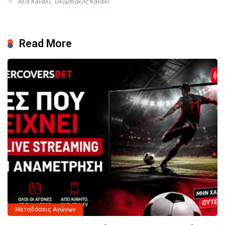
ΑΕΛ Κανάλι
,
Ολυμπιακός Κανάλι
Read More
Μεταδόσεις Αγώνων