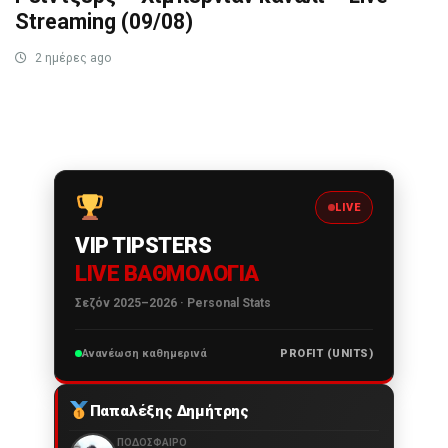
Streaming (09/08)
2 ημέρες ago
LIVE
VIP TIPSTERS
LIVE ΒΑΘΜΟΛΟΓΊΑ
Σεζόν 2025–2026 · Personal Stats
Ανανέωση καθημερινά
PROFIT (UNITS)
Παπαλέξης Δημήτρης
ΠΟΔΌΣΦΑΙΡΟ