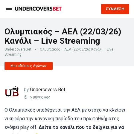
ΣΥΝΔΕΣΗ
Ολυμπιακός – ΑΕΛ (22/03/26)
Κανάλι – Live Streaming
UndercoversBet
»
Ολυμπιακός – ΑΕΛ (22/03/26) Κανάλι – Live
Streaming
Μεταδόσεις Αγώνων
by
Undercovers Bet
5 μήνες ago
Ο Ολυμπιακός υποδέχεται την ΑΕΛ με στόχο να κλείσει
νικηφόρα την κανονική περίοδο του πρωταθλήματος
ενόψει play off.
Δείτε το κανάλι που το δείχνει για να