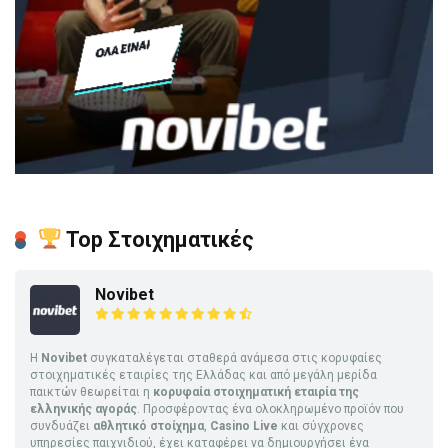
Top Στοιχηματικές
Novibet
Η
Novibet
συγκαταλέγεται σταθερά ανάμεσα στις κορυφαίες
στοιχηματικές εταιρίες της Ελλάδας και από μεγάλη μερίδα
παικτών θεωρείται η
κορυφαία στοιχηματική εταιρία της
ελληνικής αγοράς
. Προσφέροντας ένα ολοκληρωμένο προϊόν που
συνδυάζει
αθλητικό στοίχημα
,
Casino Live
και σύγχρονες
υπηρεσίες παιχνιδιού, έχει καταφέρει να δημιουργήσει ένα