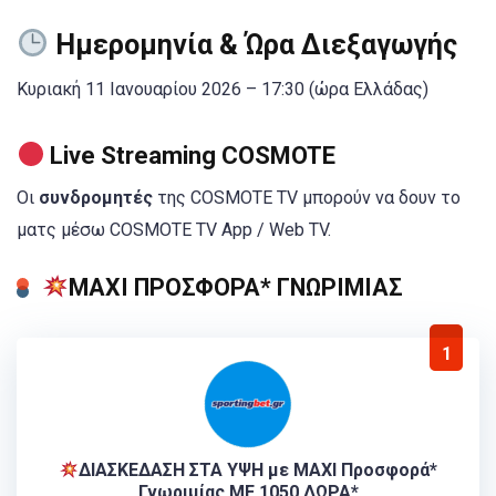
Ημερομηνία & Ώρα Διεξαγωγής
Κυριακή 11 Ιανουαρίου 2026 – 17:30 (ώρα Ελλάδας)
Live Streaming COSMOTE
Οι
συνδρομητές
της COSMOTE TV μπορούν να δουν το
ματς μέσω COSMOTE TV App / Web TV.
MAXI ΠΡΟΣΦΟΡΑ* ΓΝΩΡΙΜΙΑΣ
1
ΔΙΑΣΚΕΔΑΣΗ ΣΤΑ ΥΨΗ με ΜΑΧΙ Προσφορά*
Γνωριμίας ΜΕ 1050 ΔΩΡΑ*