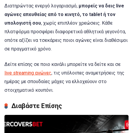
Διατηρώντας ενεργό λογαριασμό,
μπορείς να δεις live
αγώνες απευθείας από το κινητό, το tablet ή τον
υπολογιστή σου
, χωρίς επιπλέον χρεώσεις. Κάθε
πλατφόρμα προσφέρει διαφορετικά αθλητικά γεγονότα,
οπότε αξίζει να τσεκάρεις ποιοι αγώνες είναι διαθέσιμοι
σε πραγματικό χρόνο.
Δείτε επίσης σε ποιο κανάλι μπορείτε να δείτε και σε
live streaming αγώνες
, τις υπόλοιπες αναμετρήσεις της
ημέρας με σπουδαίες μάχες να ελλοχεύουν στο
στοιχηματικό κουπόνι.
Διαβάστε Επίσης