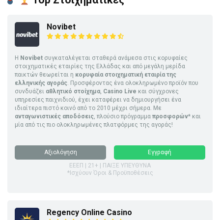
Novibet
Η
Novibet
συγκαταλέγεται σταθερά ανάμεσα στις κορυφαίες
στοιχηματικές εταιρίες της Ελλάδας και από μεγάλη μερίδα
παικτών θεωρείται η
κορυφαία στοιχηματική εταιρία της
ελληνικής αγοράς
. Προσφέροντας ένα ολοκληρωμένο προϊόν που
συνδυάζει
αθλητικό στοίχημα
,
Casino Live
και σύγχρονες
υπηρεσίες παιχνιδιού, έχει καταφέρει να δημιουργήσει ένα
ιδιαίτερα πιστό κοινό από το 2010 μέχρι σήμερα. Με
ανταγωνιστικές αποδόσεις
, πλούσιο πρόγραμμα
προσφορών
* και
μία από τις πιο ολοκληρωμένες πλατφόρμες της αγοράς!
Αξιολόγηση
Εγγραφή
ΕΕΕΠ | 21+ | ΠΑΙΞΕ ΥΠΕΥΘΥΝΑ
*Ισχύουν Όροι & Προϋποθέσεις
Regency Online Casino