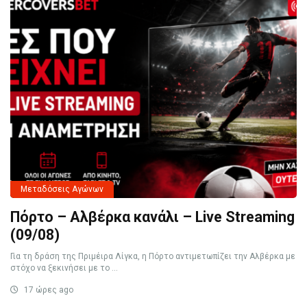
Μεταδόσεις Αγώνων
Πόρτο – Αλβέρκα κανάλι – Live Streaming
(09/08)
Για τη δράση της Πριμέιρα Λίγκα, η Πόρτο αντιμετωπίζει την Αλβέρκα με
στόχο να ξεκινήσει με το ...
17 ώρες ago