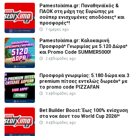
Pamestoixima.gr: Παναθηναϊκός &
ΠΑΟΚ στη μάχη της Ευρώπης με
σούπερ ενισχυμένες αποδόσεις* και
προσφορές*!
7 ημέρες ago
Pamestoixima.gr: Καλοκαιρινή
Προσφορά* Γνωριμίας με 5.120 Δώρα*
και Promo Code SUMMER5000!
2 εβδομάδες ago
Προσφορά γνωριμίας: 5.180 δώρα και 3
premium πίτσες εντελώς δωρεάν* με
το promo code PIZZAFAN
3 εβδομάδες ago
Bet Builder Boost: Έως 100% ενίσχυση
στα νοκ άουτ του World Cup 2026!*
4 εβδομάδες ago