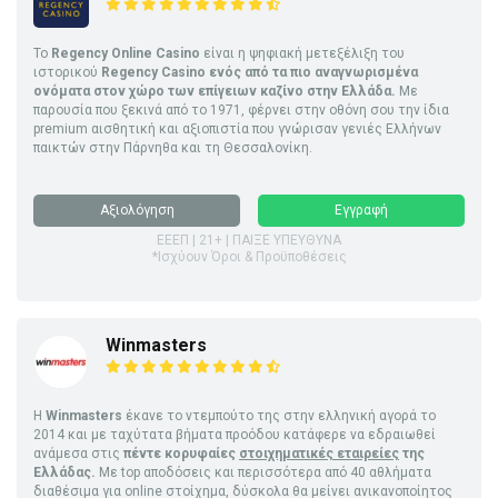
Το
Regency Online Casino
είναι η ψηφιακή μετεξέλιξη του
ιστορικού
Regency Casino ενός από τα πιο αναγνωρισμένα
ονόματα στον χώρο των επίγειων καζίνο στην Ελλάδα.
Με
παρουσία που ξεκινά από το 1971, φέρνει στην οθόνη σου την ίδια
premium αισθητική και αξιοπιστία που γνώρισαν γενιές Ελλήνων
παικτών στην Πάρνηθα και τη Θεσσαλονίκη.
Αξιολόγηση
Εγγραφή
ΕΕΕΠ | 21+ | ΠΑΙΞΕ ΥΠΕΥΘΥΝΑ
*Ισχύουν Όροι & Προϋποθέσεις
Winmasters
Η
Winmasters
έκανε το ντεμπούτο της στην ελληνική αγορά το
2014 και με ταχύτατα βήματα προόδου κατάφερε να εδραιωθεί
ανάμεσα στις
πέντε κορυφαίες
στοιχηματικές εταιρείες
της
Ελλάδας.
Με top αποδόσεις και περισσότερα από 40 αθλήματα
διαθέσιμα για online στοίχημα, δύσκολα θα μείνει ανικανοποίητος