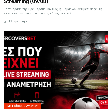
Streaming (09/08)
Για τη δράση της Πρέμιερσιπ Σκωτίας, η Κιλμάρνοκ αντιμετωπίζει τη
Σέλτικ σε μία απαιτητική εκτός έδρας αποστολή ...
18 ώρες ago
Μεταδόσεις Αγώνων