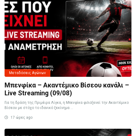
Μεταδόσεις Αγώνων
Μπενφίκα – Ακαντέμικο Βίσεου κανάλι –
Live Streaming (09/08)
Για τη δράση της Πριμέιρα Λίγκα, η Μπενφίκα φιλοξενεί την Ακαντέμικο
Βίσεου με στόχο το ιδανικό ξεκίνημα ...
17 ώρες ago