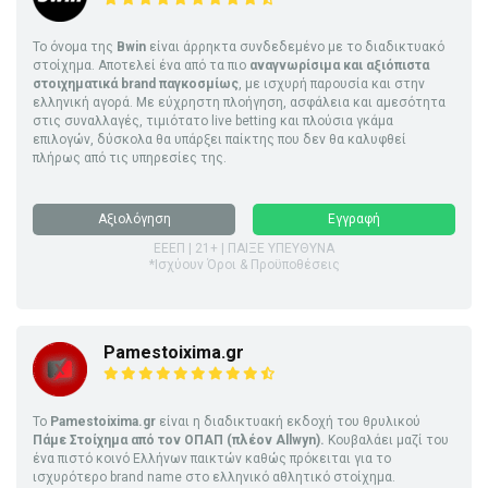
Το όνομα της
Bwin
είναι άρρηκτα συνδεδεμένο με το διαδικτυακό
στοίχημα. Αποτελεί ένα από τα πιο
αναγνωρίσιμα και αξιόπιστα
στοιχηματικά brand παγκοσμίως
, με ισχυρή παρουσία και στην
ελληνική αγορά. Με εύχρηστη πλοήγηση, ασφάλεια και αμεσότητα
στις συναλλαγές, τιμιότατο live betting και πλούσια γκάμα
επιλογών, δύσκολα θα υπάρξει παίκτης που δεν θα καλυφθεί
πλήρως από τις υπηρεσίες της.
Αξιολόγηση
Εγγραφή
ΕΕΕΠ | 21+ | ΠΑΙΞΕ ΥΠΕΥΘΥΝΑ
*Ισχύουν Όροι & Προϋποθέσεις
Pamestoixima.gr
Το
Pamestoixima.gr
είναι η διαδικτυακή εκδοχή του θρυλικού
Πάμε Στοίχημα από τον ΟΠΑΠ (πλέον Allwyn).
Κουβαλάει μαζί του
ένα πιστό κοινό Ελλήνων παικτών καθώς πρόκειται για το
ισχυρότερο brand name στο ελληνικό αθλητικό στοίχημα.