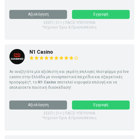
Αξιολόγηση
Εγγραφή
ΕΕΕΠ | 21+ | ΠΑΙΞΕ ΥΠΕΥΘΥΝΑ
*Ισχύουν Όροι & Προϋποθέσεις
N1 Casino
Αν αναζητάτε μία αξιόπιστη και γεμάτη επιλογές πλατφόρμα για live
casino στην Ελλάδα με συναρπαστικά παιχνίδια και εξαιρετικές
προσφορές*, το
N1 Casino
αποτελεί κορυφαία επιλογή και να
απολαύσετε ποιοτική διασκέδαση!
Αξιολόγηση
Εγγραφή
ΕΕΕΠ | 21+ | ΠΑΙΞΕ ΥΠΕΥΘΥΝΑ
*Ισχύουν Όροι & Προϋποθέσεις