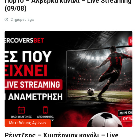
Πόρτο – Αλβέρκα κανάλι – Live Streaming
(09/08)
2 ημέρες ago
Μεταδόσεις Αγώνων
Ρέιντζερς – Χιμπέρνιαν κανάλι – Live