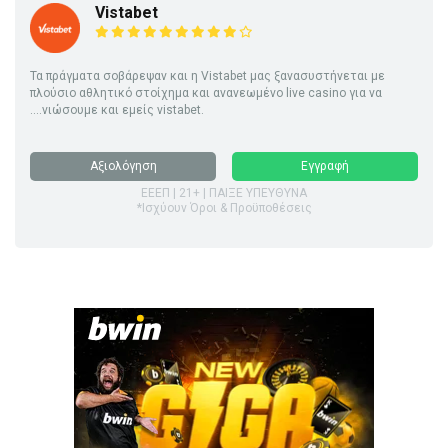
Vistabet
Τα πράγματα σοβάρεψαν και η Vistabet μας ξανασυστήνεται με
πλούσιο αθλητικό στοίχημα και ανανεωμένο live casino για να
....νιώσουμε και εμείς vistabet.
Αξιολόγηση
Εγγραφή
ΕΕΕΠ | 21+ | ΠΑΙΞΕ ΥΠΕΥΘΥΝΑ
*Ισχύουν Όροι & Προϋποθέσεις