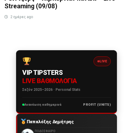
Streaming (09/08)
2 ημέρες ago
LIVE
VIP TIPSTERS
LIVE ΒΑΘΜΟΛΟΓΊΑ
Σεζόν 2025–2026 · Personal Stats
Ανανέωση καθημερινά
PROFIT (UNITS)
Παπαλέξης Δημήτρης
ΠΟΔΌΣΦΑΙΡΟ