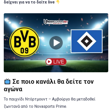
δείχνει για να το δείτε live
Σε ποιο κανάλι θα δείτε τον
αγώνα
Το παιχνίδι Ντόρτμουντ – Αμβούργο θα μεταδοθεί
ζωντανά από το Novasports Prime.