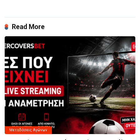
Read More
Μεταδόσεις Αγώνων