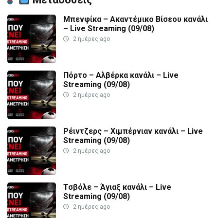
Μπενφίκα – Ακαντέμικο Βίσεου κανάλι
– Live Streaming (09/08)
2 ημέρες ago
Πόρτο – Αλβέρκα κανάλι – Live
Streaming (09/08)
2 ημέρες ago
Ρέιντζερς – Χιμπέρνιαν κανάλι – Live
Streaming (09/08)
2 ημέρες ago
Τσβόλε – Άγιαξ κανάλι – Live
Streaming (09/08)
2 ημέρες ago