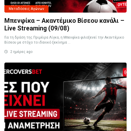
Μεταδόσεις Αγώνων
Μπενφίκα – Ακαντέμικο Βίσεου κανάλι –
Live Streaming (09/08)
Για τη δράση της Πριμέιρα Λίγκα, η Μπενφίκα φιλοξενεί την Ακαντέμικο
Βίσεου με στόχο το ιδανικό ξεκίνημα ...
2 ημέρες ago