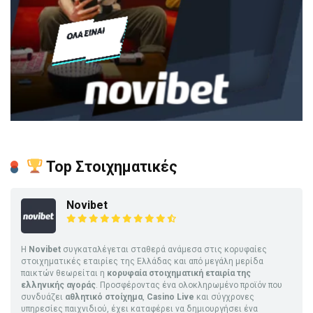
Top Στοιχηματικές
Novibet
Η
Novibet
συγκαταλέγεται σταθερά ανάμεσα στις κορυφαίες
στοιχηματικές εταιρίες της Ελλάδας και από μεγάλη μερίδα
παικτών θεωρείται η
κορυφαία στοιχηματική εταιρία της
ελληνικής αγοράς
. Προσφέροντας ένα ολοκληρωμένο προϊόν που
συνδυάζει
αθλητικό στοίχημα
,
Casino Live
και σύγχρονες
υπηρεσίες παιχνιδιού, έχει καταφέρει να δημιουργήσει ένα