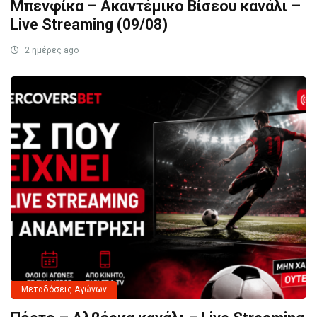
Μπενφίκα – Ακαντέμικο Βίσεου κανάλι –
Live Streaming (09/08)
2 ημέρες ago
Μεταδόσεις Αγώνων