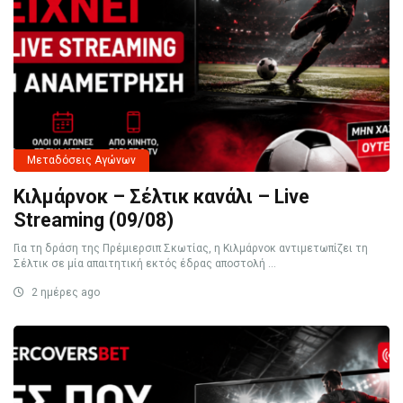
Μεταδόσεις Αγώνων
Κιλμάρνοκ – Σέλτικ κανάλι – Live
Streaming (09/08)
Για τη δράση της Πρέμιερσιπ Σκωτίας, η Κιλμάρνοκ αντιμετωπίζει τη
Σέλτικ σε μία απαιτητική εκτός έδρας αποστολή ...
2 ημέρες ago