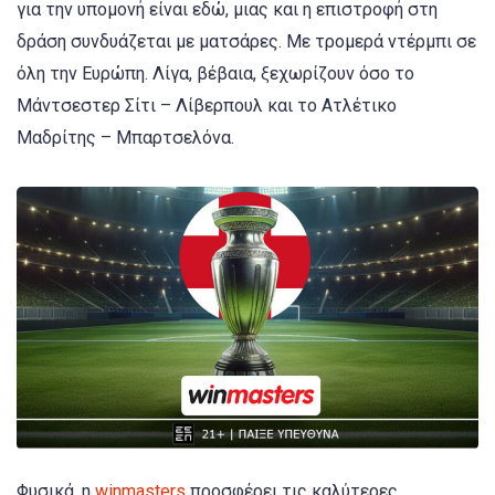
για την υπομονή είναι εδώ, μιας και η επιστροφή στη
δράση συνδυάζεται με ματσάρες. Με τρομερά ντέρμπι σε
όλη την Ευρώπη. Λίγα, βέβαια, ξεχωρίζουν όσο το
Μάντσεστερ Σίτι – Λίβερπουλ και το Ατλέτικο
Μαδρίτης – Μπαρτσελόνα.
Φυσικά, η
winmasters
προσφέρει τις καλύτερες