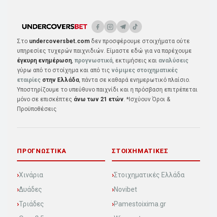
Στο
undercoversbet.com
δεν προσφέρουμε στοιχήματα ούτε
υπηρεσίες τυχερών παιχνιδιών. Είμαστε εδώ για να παρέχουμε
έγκυρη ενημέρωση
,
προγνωστικά
, εκτιμήσεις και
αναλύσεις
γύρω από το στοίχημα και από τις
νόμιμες στοιχηματικές
εταιρίες
στην Ελλάδα
, πάντα σε καθαρά ενημερωτικό πλαίσιο.
Υποστηρίζουμε το υπεύθυνο παιχνίδι και η πρόσβαση επιτρέπεται
μόνο σε επισκέπτες
άνω των 21 ετών
. *Ισχύουν Όροι &
Προϋποθέσεις
ΠΡΟΓΝΩΣΤΙΚΆ
ΣΤΟΙΧΗΜΑΤΙΚΈΣ
Χινάρια
Στοιχηματικές Ελλάδα
Δυάδες
Novibet
Τριάδες
Pamestoixima.gr