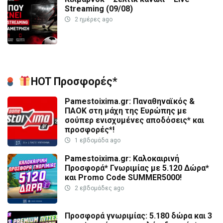
Streaming (09/08)
2 ημέρες ago
HOT Προσφορές*
Pamestoixima.gr: Παναθηναϊκός &
ΠΑΟΚ στη μάχη της Ευρώπης με
σούπερ ενισχυμένες αποδόσεις* και
προσφορές*!
1 εβδομάδα ago
Pamestoixima.gr: Καλοκαιρινή
Προσφορά* Γνωριμίας με 5.120 Δώρα*
και Promo Code SUMMER5000!
2 εβδομάδες ago
Προσφορά γνωριμίας: 5.180 δώρα και 3