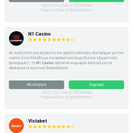
ΕΕΕΠ | 21+ | ΠΑΙΞΕ ΥΠΕΥΘΥΝΑ
*Ισχύουν Όροι & Προϋποθέσεις
N1 Casino
Αν αναζητάτε μία αξιόπιστη και γεμάτη επιλογές πλατφόρμα για live
casino στην Ελλάδα με συναρπαστικά παιχνίδια και εξαιρετικές
προσφορές*, το
N1 Casino
αποτελεί κορυφαία επιλογή και να
απολαύσετε ποιοτική διασκέδαση!
Αξιολόγηση
Εγγραφή
ΕΕΕΠ | 21+ | ΠΑΙΞΕ ΥΠΕΥΘΥΝΑ
*Ισχύουν Όροι & Προϋποθέσεις
Vistabet