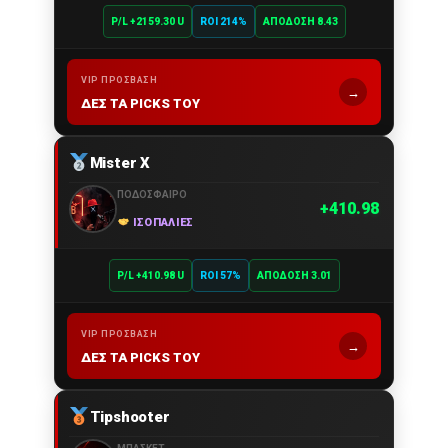
P/L +2159.30 U
ROI 214%
ΑΠΌΔΟΣΗ 8.43
VIP ΠΡΌΣΒΑΣΗ
→
ΔΕΣ ΤΑ PICKS ΤΟΥ
Mister X
ΠΟΔΌΣΦΑΙΡΟ
410.98
ΙΣΟΠΑΛΊΕΣ
P/L +410.98 U
ROI 57%
ΑΠΌΔΟΣΗ 3.01
VIP ΠΡΌΣΒΑΣΗ
→
ΔΕΣ ΤΑ PICKS ΤΟΥ
Tipshooter