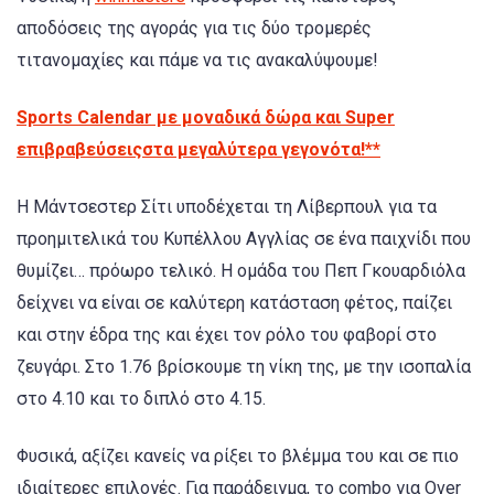
αποδόσεις της αγοράς για τις δύο τρομερές
τιτανομαχίες και πάμε να τις ανακαλύψουμε!
Sports Calendar με μοναδικά δώρα και Super
επιβραβεύσειςστα μεγαλύτερα γεγονότα!**
Η Μάντσεστερ Σίτι υποδέχεται τη Λίβερπουλ για τα
προημιτελικά του Κυπέλλου Αγγλίας σε ένα παιχνίδι που
θυμίζει… πρόωρο τελικό. Η ομάδα του Πεπ Γκουαρδιόλα
δείχνει να είναι σε καλύτερη κατάσταση φέτος, παίζει
και στην έδρα της και έχει τον ρόλο του φαβορί στο
ζευγάρι. Στο 1.76 βρίσκουμε τη νίκη της, με την ισοπαλία
στο 4.10 και το διπλό στο 4.15.
Φυσικά, αξίζει κανείς να ρίξει το βλέμμα του και σε πιο
ιδιαίτερες επιλογές. Για παράδειγμα, το combo για Over