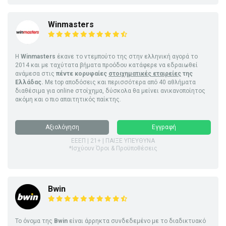
Winmasters
Η
Winmasters
έκανε το ντεμπούτο της στην ελληνική αγορά το
2014 και με ταχύτατα βήματα προόδου κατάφερε να εδραιωθεί
ανάμεσα στις
πέντε κορυφαίες
στοιχηματικές εταιρείες
της
Ελλάδας.
Με top αποδόσεις και περισσότερα από 40 αθλήματα
διαθέσιμα για online στοίχημα, δύσκολα θα μείνει ανικανοποίητος
ακόμη και ο πιο απαιτητικός παίκτης.
Αξιολόγηση
Εγγραφή
ΕΕΕΠ | 21+ | ΠΑΙΞΕ ΥΠΕΥΘΥΝΑ
*Ισχύουν Όροι & Προϋποθέσεις
Bwin
Το όνομα της
Bwin
είναι άρρηκτα συνδεδεμένο με το διαδικτυακό