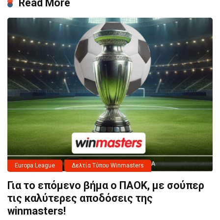
Read More
Europa League
Δελτία Τύπου Winmasters
Για το επόμενο βήμα ο ΠΑΟΚ, με σούπερ
τις καλύτερες αποδόσεις της
winmasters!