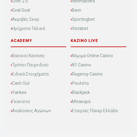
Over 2.5
Winmasters
Goal Goal
Bwin
Ακριβές Σκορ
Sportingbet
Ημίχρονα Τελικά
Vistabet
ACADEMY
KAZINO LIVE
Βασικοί Κανόνες
Νόμιμα Online Casino
Τρόποι Παιχνιδιού
N1 Casino
Ειδικά Στοιχήματα
Regency Casino
Cash Out
Ρουλέτα
Yankee
Blackjack
Γκανιότα
Μπακαρά
Αναλύσεις Αγώνων
Εταιρίες Πόκερ Ελλάδα