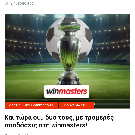
2 ημέρες ago
Δελτία Τύπου Winmasters
Μουντιάλ 2026
Και τώρα οι… δυο τους, με τρομερές
αποδόσεις στη winmasters!