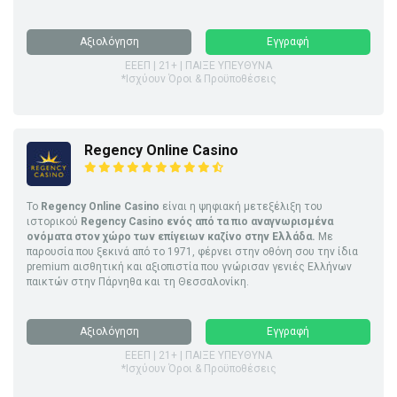
Αξιολόγηση
Εγγραφή
ΕΕΕΠ | 21+ | ΠΑΙΞΕ ΥΠΕΥΘΥΝΑ
*Ισχύουν Όροι & Προϋποθέσεις
Regency Online Casino
Το
Regency Online Casino
είναι η ψηφιακή μετεξέλιξη του
ιστορικού
Regency Casino ενός από τα πιο αναγνωρισμένα
ονόματα στον χώρο των επίγειων καζίνο στην Ελλάδα.
Με
παρουσία που ξεκινά από το 1971, φέρνει στην οθόνη σου την ίδια
premium αισθητική και αξιοπιστία που γνώρισαν γενιές Ελλήνων
παικτών στην Πάρνηθα και τη Θεσσαλονίκη.
Αξιολόγηση
Εγγραφή
ΕΕΕΠ | 21+ | ΠΑΙΞΕ ΥΠΕΥΘΥΝΑ
*Ισχύουν Όροι & Προϋποθέσεις