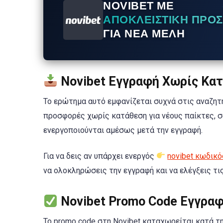
NOVIBET ΜΕ
ΑΠΟΚΛΕΙΣΤΙΚΉ ΠΡΟ
ΓΙΑ ΝΈΑ ΜΈΛΗ
Novibet Εγγραφή Χωρίς Κατ
Το ερώτημα αυτό εμφανίζεται συχνά στις αναζητή
προσφορές χωρίς κατάθεση για νέους παίκτες, σ
ενεργοποιούνται αμέσως μετά την εγγραφή.
Για να δεις αν υπάρχει ενεργός
novibet κωδικ
να ολοκληρώσεις την εγγραφή και να ελέγξεις τ
Novibet Promo Code Εγγραφ
Το promo code στη Novibet καταχωρείται κατά τη