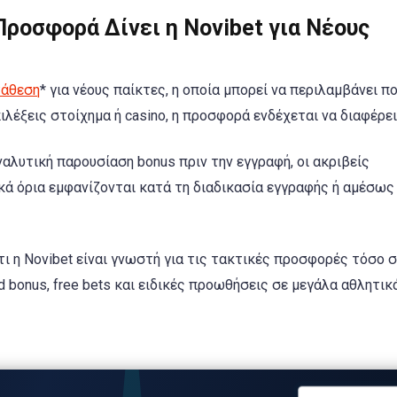
Προσφορά Δίνει η Novibet για Νέους
τάθεση
* για νέους παίκτες, η οποία μπορεί να περιλαμβάνει π
λέξεις στοίχημα ή casino, η προσφορά ενδέχεται να διαφέρει
ναλυτική παρουσίαση bonus πριν την εγγραφή, οι ακριβείς
ικά όρια εμφανίζονται κατά τη διαδικασία εγγραφής ή αμέσως
τι η Novibet είναι γνωστή για τις τακτικές προσφορές τόσο 
d bonus, free bets και ειδικές προωθήσεις σε μεγάλα αθλητικ