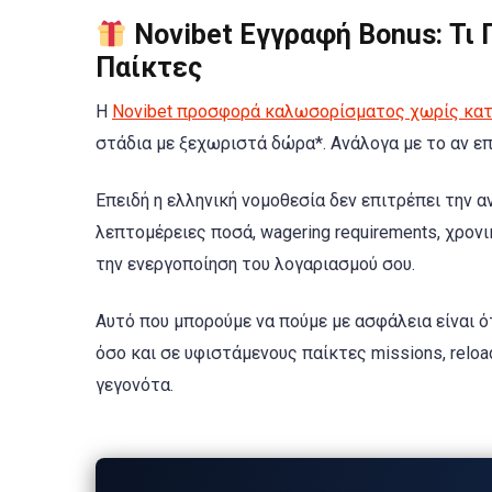
Novibet Εγγραφή Bonus: Τι 
Παίκτες
Η
Novibet προσφορά καλωσορίσματος χωρίς κα
στάδια με ξεχωριστά δώρα*. Ανάλογα με το αν επι
Επειδή η ελληνική νομοθεσία δεν επιτρέπει την α
λεπτομέρειες ποσά, wagering requirements, χρον
την ενεργοποίηση του λογαριασμού σου.
Αυτό που μπορούμε να πούμε με ασφάλεια είναι ό
όσο και σε υφιστάμενους παίκτες missions, reloa
γεγονότα.