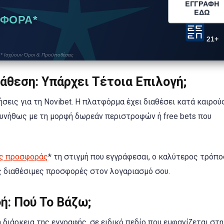
ΕΓΓΡΑΦΉ
ΕΔΏ
ΣΦΟΡΆ*
21+
* Ισχύουν Όροι & Προϋποθέσεις
άθεση: Υπάρχει Τέτοια Επιλογή;
σεις για τη Novibet. Η πλατφόρμα έχει διαθέσει κατά καιρού
υνήθως με τη μορφή δωρεάν περιστροφών ή free bets που
ός προσφοράς
* τη στιγμή που εγγράφεσαι, ο καλύτερος τρόπο
ις διαθέσιμες προσφορές στον λογαριασμό σου.
ή: Πού Το Βάζω;
 διάρκεια της εγγραφής, σε ειδικό πεδίο που εμφανίζεται στη