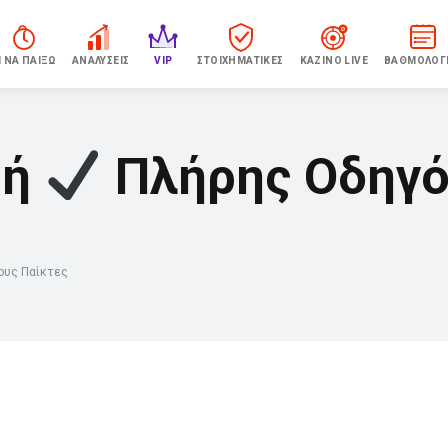
Ι ΝΑ ΠΑΙΞΩ
ΑΝΑΛΥΣΕΙΣ
VIP
ΣΤΟΙΧΗΜΑΤΙΚΕΣ
KAZINO LIVE
ΒΑΘΜΟΛΟΓ
φή
Πλήρης Οδηγό
ους Παίκτες