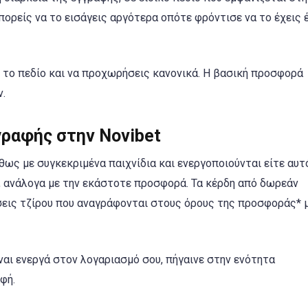
πορείς να το εισάγεις αργότερα οπότε φρόντισε να το έχεις 
ς το πεδίο και να προχωρήσεις κανονικά. Η βασική προσφορά
ν.
γραφής στην Novibet
θως με συγκεκριμένα παιχνίδια και ενεργοποιούνται είτε αυ
, ανάλογα με την εκάστοτε προσφορά. Τα κέρδη από δωρεάν
σεις τζίρου που αναγράφονται στους όρους της προσφοράς* 
ίναι ενεργά στον λογαριασμό σου, πήγαινε στην ενότητα
φή.