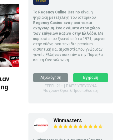
Το
Regency Online Casino
είναι η
ψηφιακή μετεξέλιξη του ιστορικού
Regency Casino ενός από τα πιο
αναγνωρισμένα ονόματα στον χώρο
των επίγειων καζίνο στην Ελλάδα.
Με
παρουσία που ξεκινά από το 1971, φέρνει
στην οθόνη σου την ίδια premium
αισθητική και αξιοπιστία που γνώρισαν
γενιές Ελλήνων παικτών στην Πάρνηθα
και τη Θεσσαλονίκη.
ιαν
Αξιολόγηση
Εγγραφή
ing
ΕΕΕΠ | 21+ | ΠΑΙΞΕ ΥΠΕΥΘΥΝΑ
*Ισχύουν Όροι & Προϋποθέσεις
Winmasters