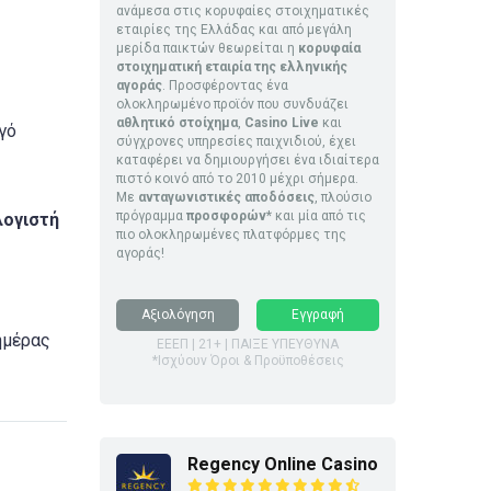
ανάμεσα στις κορυφαίες στοιχηματικές
εταιρίες της Ελλάδας και από μεγάλη
μερίδα παικτών θεωρείται η
κορυφαία
στοιχηματική εταιρία της ελληνικής
αγοράς
. Προσφέροντας ένα
ολοκληρωμένο προϊόν που συνδυάζει
αθλητικό στοίχημα
,
Casino Live
και
γό
σύγχρονες υπηρεσίες παιχνιδιού, έχει
καταφέρει να δημιουργήσει ένα ιδιαίτερα
πιστό κοινό από το 2010 μέχρι σήμερα.
Με
ανταγωνιστικές αποδόσεις
, πλούσιο
πρόγραμμα
προσφορών
* και μία από τις
λογιστή
πιο ολοκληρωμένες πλατφόρμες της
αγοράς!
Αξιολόγηση
Εγγραφή
ημέρας
ΕΕΕΠ | 21+ | ΠΑΙΞΕ ΥΠΕΥΘΥΝΑ
*Ισχύουν Όροι & Προϋποθέσεις
Regency Online Casino