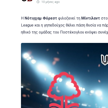
10 μήνες ago
Η
Νότιγχαμ Φόρεστ
φιλοξενεί τη
Μίντιλαντ
στο 
League και η γηπεδούχος θέλει πάση θυσία να πά
ηθικό της ομάδας του Ποστέκογλου ενόψει συνέχ