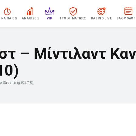
Ι ΝΑ ΠΑΙΞΩ
ΑΝΑΛΥΣΕΙΣ
VIP
ΣΤΟΙΧΗΜΑΤΙΚΕΣ
KAZINO LIVE
ΒΑΘΜΟΛΟΓ
τ – Μίντιλαντ Καν
10)
e Streaming (02/10)