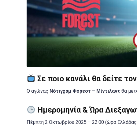
Σε ποιο κανάλι θα δείτε το
Ο αγώνας
Νότιγχαμ Φόρεστ – Μίντιλαντ
θα μετ
Ημερομηνία & Ώρα Διεξαγω
Πέμπτη 2 Οκτωβρίου 2025 – 22:00 (ώρα Ελλάδας