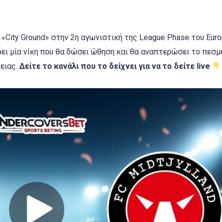
«City Ground» στην 2η αγωνιστική της League Phase του Eur
ρει μία νίκη που θα δώσει ώθηση και θα αναπτερώσει το πεσμ
ειας.
Δείτε το κανάλι που το δείχνει για να το δείτε live