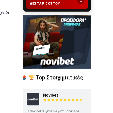
→
ΔΕΣ ΤΑ PICKS ΤΟΥ
χνίδι
Top Στοιχηματικές
Novibet
Η
Novibet
συγκαταλέγεται σταθερά