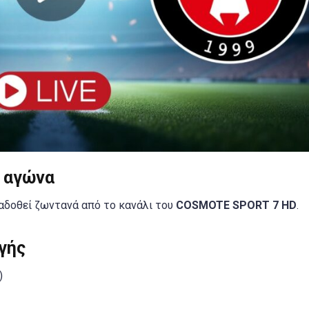
ν αγώνα
αδοθεί ζωντανά από το κανάλι του
COSMOTE SPORT 7 HD
.
γής
)