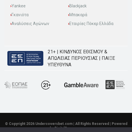
Yankee
Blackjack
Γκανιότα
Μπακαρά
Αναλύσεις Αγώνων
Εταιρίες Πόκερ Ελλάδα
21+ | ΚΙΝΔΥΝΟΣ ΕΘΙΣΜΟΥ &
ΑΠΩΛΕΙΑΣ ΠΕΡΙΟΥΣΙΑΣ | ΠΑΙΞΕ
ΥΠΕΥΘΥΝΑ
© Copyright 2026 Undercoversbet.com | All Rights Reserved | Powered
by
DigitalOwners.gr