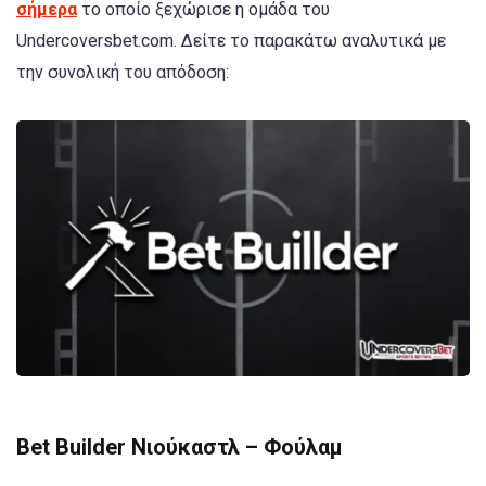
σήμερα
το οποίο ξεχώρισε η ομάδα του
Undercoversbet.com. Δείτε το παρακάτω αναλυτικά με
την συνολική του απόδοση:
Bet Builder Νιούκαστλ – Φούλαμ