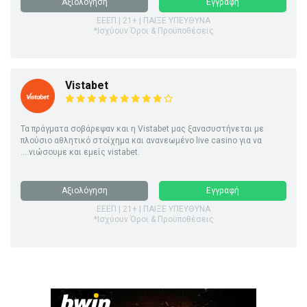
Αξιολόγηση
Εγγραφή
ΕΕΕΠ | 21+ | ΠΑΙΞΕ ΥΠΕΥΘΥΝΑ
*Ισχύουν Όροι & Προϋποθέσεις
Vistabet
Τα πράγματα σοβάρεψαν και η Vistabet μας ξανασυστήνεται με
πλούσιο αθλητικό στοίχημα και ανανεωμένο live casino για να
....νιώσουμε και εμείς vistabet.
Αξιολόγηση
Εγγραφή
ΕΕΕΠ | 21+ | ΠΑΙΞΕ ΥΠΕΥΘΥΝΑ
*Ισχύουν Όροι & Προϋποθέσεις