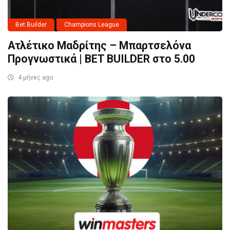
Bet Builder
Champions League
Ατλέτικο Μαδρίτης – Μπαρτσελόνα
Προγνωστικά | BET BUILDER στο 5.00
4 μήνες ago