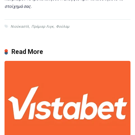
στοίχημά σας.
Νιούκαστλ
,
Πρέμιερ Λιγκ
,
Φούλαμ
Read More