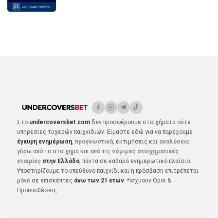
Στο
undercoversbet.com
δεν προσφέρουμε στοιχήματα ούτε
υπηρεσίες τυχερών παιχνιδιών. Είμαστε εδώ για να παρέχουμε
έγκυρη ενημέρωση
,
προγνωστικά
, εκτιμήσεις και
αναλύσεις
γύρω από το στοίχημα και από τις
νόμιμες στοιχηματικές
εταιρίες
στην Ελλάδα
, πάντα σε καθαρά ενημερωτικό πλαίσιο.
Υποστηρίζουμε το υπεύθυνο παιχνίδι και η πρόσβαση επιτρέπεται
μόνο σε επισκέπτες
άνω των 21 ετών
. *Ισχύουν Όροι &
Προϋποθέσεις