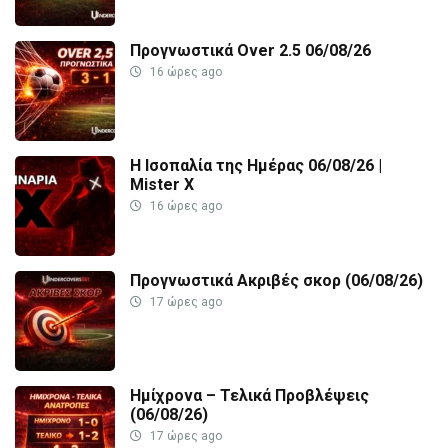
Προγνωστικά Over 2.5 06/08/26
16 ώρες ago
Η Ισοπαλία της Ημέρας 06/08/26 |
Mister X
16 ώρες ago
Προγνωστικά Ακριβές σκορ (06/08/26)
17 ώρες ago
Ημίχρονα – Τελικά Προβλέψεις
(06/08/26)
17 ώρες ago