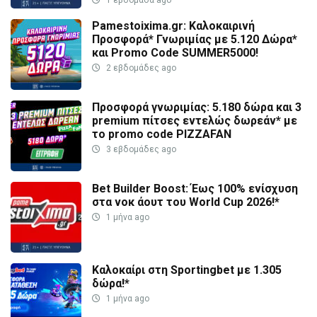
Pamestoixima.gr: Καλοκαιρινή
Προσφορά* Γνωριμίας με 5.120 Δώρα*
και Promo Code SUMMER5000!
2 εβδομάδες ago
Προσφορά γνωριμίας: 5.180 δώρα και 3
premium πίτσες εντελώς δωρεάν* με
το promo code PIZZAFAN
3 εβδομάδες ago
Bet Builder Boost: Έως 100% ενίσχυση
στα νοκ άουτ του World Cup 2026!*
1 μήνα ago
Καλοκαίρι στη Sportingbet με 1.305
δώρα!*
1 μήνα ago