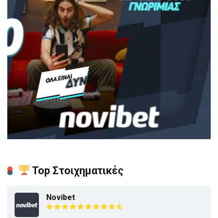
Top Στοιχηματικές
Novibet