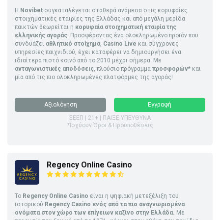
Η
Novibet
συγκαταλέγεται σταθερά ανάμεσα στις κορυφαίες
στοιχηματικές εταιρίες της Ελλάδας και από μεγάλη μερίδα
παικτών θεωρείται η
κορυφαία στοιχηματική εταιρία της
ελληνικής αγοράς
. Προσφέροντας ένα ολοκληρωμένο προϊόν που
συνδυάζει
αθλητικό στοίχημα
,
Casino Live
και σύγχρονες
υπηρεσίες παιχνιδιού, έχει καταφέρει να δημιουργήσει ένα
ιδιαίτερα πιστό κοινό από το 2010 μέχρι σήμερα. Με
ανταγωνιστικές αποδόσεις
, πλούσιο πρόγραμμα
προσφορών
* και
μία από τις πιο ολοκληρωμένες πλατφόρμες της αγοράς!
Αξιολόγηση
Εγγραφή
ΕΕΕΠ | 21+ | ΠΑΙΞΕ ΥΠΕΥΘΥΝΑ
*Ισχύουν Όροι & Προϋποθέσεις
Regency Online Casino
Το
Regency Online Casino
είναι η ψηφιακή μετεξέλιξη του
ιστορικού
Regency Casino ενός από τα πιο αναγνωρισμένα
ονόματα στον χώρο των επίγειων καζίνο στην Ελλάδα.
Με