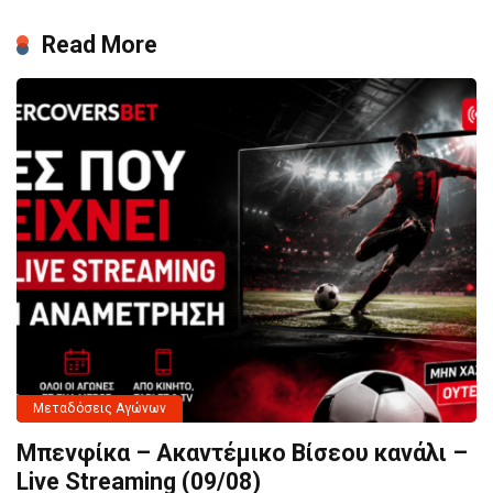
Read More
Μεταδόσεις Αγώνων
Μπενφίκα – Ακαντέμικο Βίσεου κανάλι –
Live Streaming (09/08)