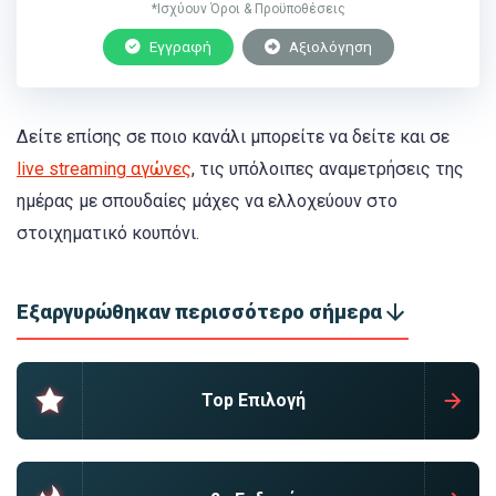
*Ισχύουν Όροι & Προϋποθέσεις
Εγγραφή
Αξιολόγηση
Δείτε επίσης σε ποιο κανάλι μπορείτε να δείτε και σε
live streaming αγώνες
, τις υπόλοιπες αναμετρήσεις της
ημέρας με σπουδαίες μάχες να ελλοχεύουν στο
στοιχηματικό κουπόνι.
Εξαργυρώθηκαν περισσότερο σήμερα
Top Επιλογή