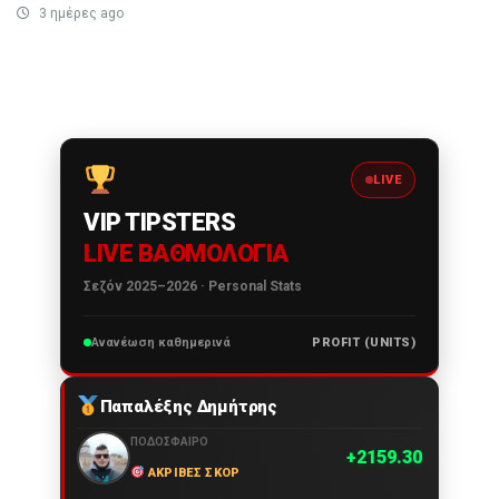
3 ημέρες ago
LIVE
VIP TIPSTERS
LIVE ΒΑΘΜΟΛΟΓΊΑ
Σεζόν 2025–2026 · Personal Stats
Ανανέωση καθημερινά
PROFIT (UNITS)
Παπαλέξης Δημήτρης
ΠΟΔΌΣΦΑΙΡΟ
2159.30
ΑΚΡΙΒΈΣ ΣΚΟΡ