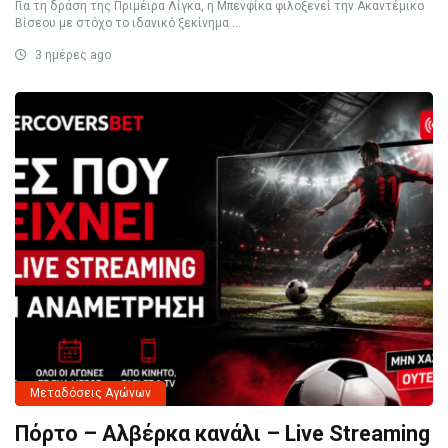
Για τη δράση της Πριμέιρα Λίγκα, η Μπενφίκα φιλοξενεί την Ακαντέμικο
Βίσεου με στόχο το ιδανικό ξεκίνημα ...
3 ημέρες ago
Μεταδόσεις Αγώνων
Πόρτο – Αλβέρκα κανάλι – Live Streaming