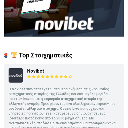
Top Στοιχηματικές
Novibet
Η
Novibet
συγκαταλέγεται σταθερά ανάμεσα στις κορυφαίες
στοιχηματικές εταιρίες της Ελλάδας και από μεγάλη μερίδα
παικτών θεωρείται η
κορυφαία στοιχηματική εταιρία της
ελληνικής αγοράς
. Προσφέροντας ένα ολοκληρωμένο προϊόν που
συνδυάζει
αθλητικό στοίχημα
,
Casino Live
και σύγχρονες
υπηρεσίες παιχνιδιού, έχει καταφέρει να δημιουργήσει ένα
ιδιαίτερα πιστό κοινό από το 2010 μέχρι σήμερα. Με
ανταγωνιστικές αποδόσεις
, πλούσιο πρόγραμμα
προσφορών
* και
μία από τις πιο ολοκληρωμένες πλατφόρμες της αγοράς!