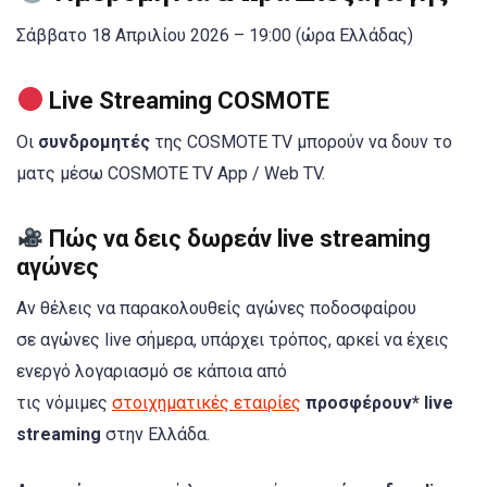
Σάββατο 18 Απριλίου 2026 – 19:00 (ώρα Ελλάδας)
Live Streaming COSMOTE
Οι
συνδρομητές
της COSMOTE TV μπορούν να δουν το
ματς μέσω COSMOTE TV App / Web TV.
Πώς να δεις δωρεάν live streaming
αγώνες
Αν θέλεις να παρακολουθείς αγώνες ποδοσφαίρου
σε αγώνες live σήμερα, υπάρχει τρόπος, αρκεί να έχεις
ενεργό λογαριασμό σε κάποια από
τις νόμιμες
στοιχηματικές εταιρίες
προσφέρουν* live
streaming
στην Ελλάδα.