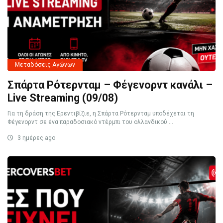
Μεταδόσεις Αγώνων
Σπάρτα Ρότερνταμ – Φέγενορντ κανάλι –
Live Streaming (09/08)
Για τη δράση της Ερεντιβίζιε, η Σπάρτα Ρότερνταμ υποδέχεται τη
Φέγενορντ σε ένα παραδοσιακό ντέρμπι του ολλανδικού ...
3 ημέρες ago