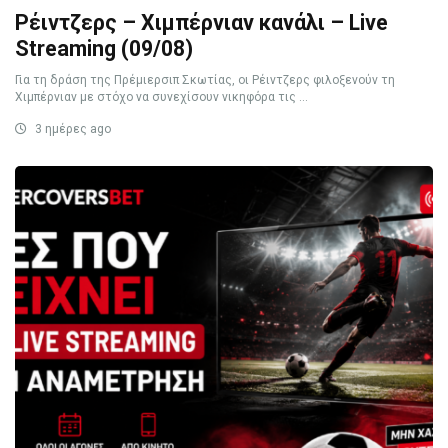
Ρέιντζερς – Χιμπέρνιαν κανάλι – Live
Streaming (09/08)
Για τη δράση της Πρέμιερσιπ Σκωτίας, οι Ρέιντζερς φιλοξενούν τη
Χιμπέρνιαν με στόχο να συνεχίσουν νικηφόρα τις ...
3 ημέρες ago