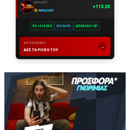
ΜΠΆΣΚΕΤ
113.20
ΜΠΆΣΚΕΤ
P/L +113.20 U
ROI 34.8%
ΑΠΌΔΟΣΗ 1.87
VIP ΠΡΌΣΒΑΣΗ
→
ΔΕΣ ΤΑ PICKS ΤΟΥ