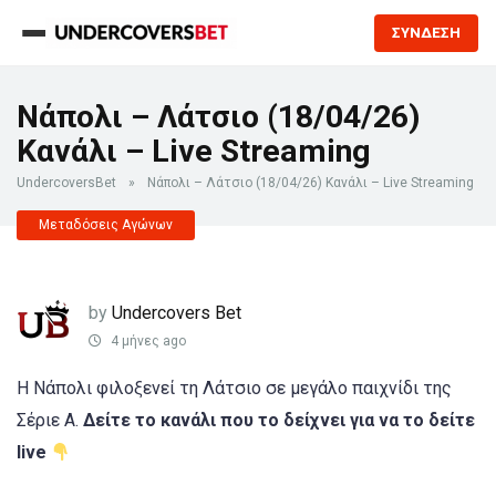
ΣΥΝΔΕΣΗ
Νάπολι – Λάτσιο (18/04/26)
Κανάλι – Live Streaming
UndercoversBet
»
Νάπολι – Λάτσιο (18/04/26) Κανάλι – Live Streaming
Μεταδόσεις Αγώνων
by
Undercovers Bet
4 μήνες ago
Η Νάπολι φιλοξενεί τη Λάτσιο σε μεγάλο παιχνίδι της
Σέριε Α.
Δείτε το κανάλι που το δείχνει για να το δείτε
live