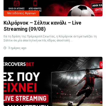
Μεταδόσεις Αγώνων
Κιλμάρνοκ – Σέλτικ κανάλι – Live
Streaming (09/08)
Για τη δράση της Πρέμιερσιπ Σκωτίας, η Κιλμάρνοκ αντιμετωπίζει τη
Σέλτικ σε μία απαιτητική εκτός έδρας αποστολή ...
3 ημέρες ago