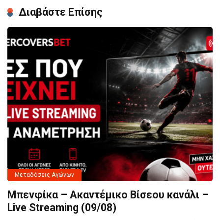
Διαβάστε Επίσης
Μεταδόσεις Αγώνων
Μπενφίκα – Ακαντέμικο Βίσεου κανάλι –
Live Streaming (09/08)