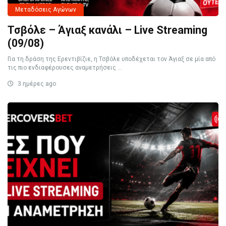
Μεταδόσεις Αγώνων
Τσβόλε – Άγιαξ κανάλι – Live Streaming
(09/08)
Για τη δράση της Ερεντιβίζιε, η Τσβόλε υποδέχεται τον Άγιαξ σε μία από
τις πιο ενδιαφέρουσες αναμετρήσεις ...
3 ημέρες ago