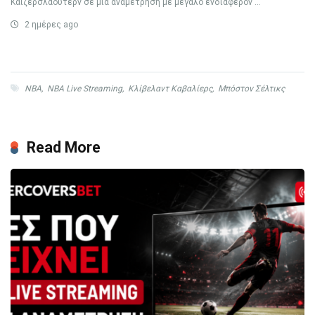
Καϊζερσλάουτερν σε μία αναμέτρηση με μεγάλο ενδιαφέρον ...
2 ημέρες ago
NBA
,
NBA Live Streaming
,
Κλίβελαντ Καβαλίερς
,
Μπόστον Σέλτικς
Read More