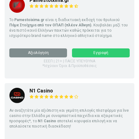
Pamestoixima.gr
Το
Pamestoixima.gr
είναι η διαδικτυακή εκδοχή του θρυλικού
Πάμε Στοίχημα από τον ΟΠΑΠ (πλέον Allwyn).
Κουβαλάει μαζί του
ένα πιστό κοινό Ελλήνων παικτών καθώς πρόκειται για το
ισχυρότερο brand name στο ελληνικό αθλητικό στοίχημα.
Αξιολόγηση
Εγγραφή
ΕΕΕΠ | 21+ | ΠΑΙΞΕ ΥΠΕΥΘΥΝΑ
*Ισχύουν Όροι & Προϋποθέσεις
N1 Casino
Αν αναζητάτε μία αξιόπιστη και γεμάτη επιλογές πλατφόρμα για live
casino στην Ελλάδα με συναρπαστικά παιχνίδια και εξαιρετικές
προσφορές*, το
N1 Casino
αποτελεί κορυφαία επιλογή και να
απολαύσετε ποιοτική διασκέδαση!