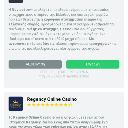
Η
Novibet
συγκαταλέγεται σταθερά ανάμεσα στις κορυφαίες
στοιχηματικές εταιρίες της Ελλάδας και από μεγάλη μερίδα
παικτών θεωρείται η
κορυφαία στοιχηματική εταιρία της
ελληνικής αγοράς
. Προσφέροντας ένα ολοκληρωμένο προϊόν που
συνδυάζει
αθλητικό στοίχημα
,
Casino Live
και σύγχρονες
υπηρεσίες παιχνιδιού, έχει καταφέρει να δημιουργήσει ένα
ιδιαίτερα πιστό κοινό από το 2010 μέχρι σήμερα. Με
ανταγωνιστικές αποδόσεις
, πλούσιο πρόγραμμα
προσφορών
* και
μία από τις πιο ολοκληρωμένες πλατφόρμες της αγοράς!
Αξιολόγηση
Εγγραφή
ΕΕΕΠ | 21+ | ΠΑΙΞΕ ΥΠΕΥΘΥΝΑ
*Ισχύουν Όροι & Προϋποθέσεις
Regency Online Casino
Το
Regency Online Casino
είναι η ψηφιακή μετεξέλιξη του
ιστορικού
Regency Casino ενός από τα πιο αναγνωρισμένα
ονόματα στον χώρο των επίγειων καζίνο στην Ελλάδα.
Με