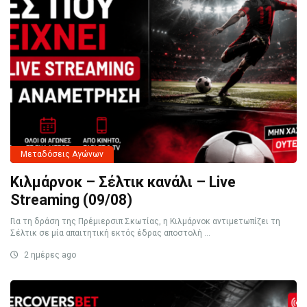
Μεταδόσεις Αγώνων
Κιλμάρνοκ – Σέλτικ κανάλι – Live
Streaming (09/08)
Για τη δράση της Πρέμιερσιπ Σκωτίας, η Κιλμάρνοκ αντιμετωπίζει τη
Σέλτικ σε μία απαιτητική εκτός έδρας αποστολή ...
2 ημέρες ago