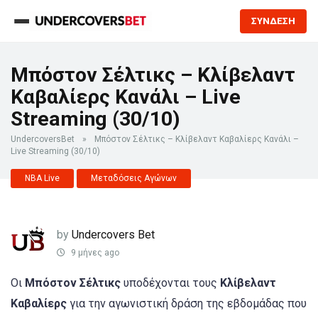
ΣΥΝΔΕΣΗ
Μπόστον Σέλτικς – Κλίβελαντ
Καβαλίερς Κανάλι – Live
Streaming (30/10)
UndercoversBet
»
Μπόστον Σέλτικς – Κλίβελαντ Καβαλίερς Κανάλι –
Live Streaming (30/10)
NBA Live
Μεταδόσεις Αγώνων
by
Undercovers Bet
9 μήνες ago
Οι
Μπόστον Σέλτικς
υποδέχονται τους
Κλίβελαντ
Καβαλίερς
για την αγωνιστική δράση της εβδομάδας που