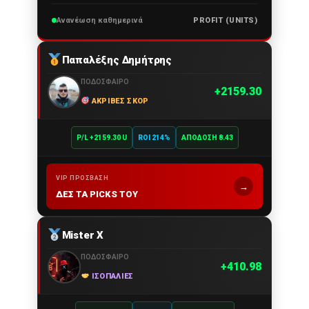
Ανανέωση καθημερινά
PROFIT (UNITS)
Παπαλέξης Δημήτρης
ΠΟΔΌΣΦΑΙΡΟ
2159.30
ΑΚΡΙΒΈΣ ΣΚΟΡ
P/L +2159.30 U
ROI 214%
ΑΠΌΔΟΣΗ 8.43
VIP ΠΡΌΣΒΑΣΗ
→
ΔΕΣ ΤΑ PICKS ΤΟΥ
Mister X
ΠΟΔΌΣΦΑΙΡΟ
410.98
ΙΣΟΠΑΛΊΕΣ