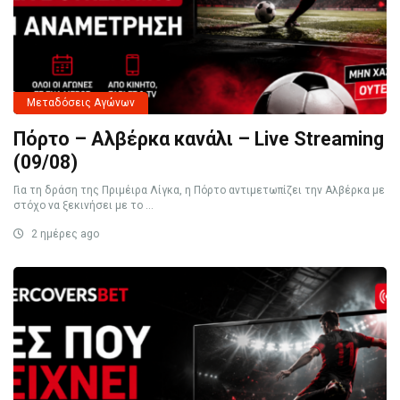
Μεταδόσεις Αγώνων
Πόρτο – Αλβέρκα κανάλι – Live Streaming
(09/08)
Για τη δράση της Πριμέιρα Λίγκα, η Πόρτο αντιμετωπίζει την Αλβέρκα με
στόχο να ξεκινήσει με το ...
2 ημέρες ago