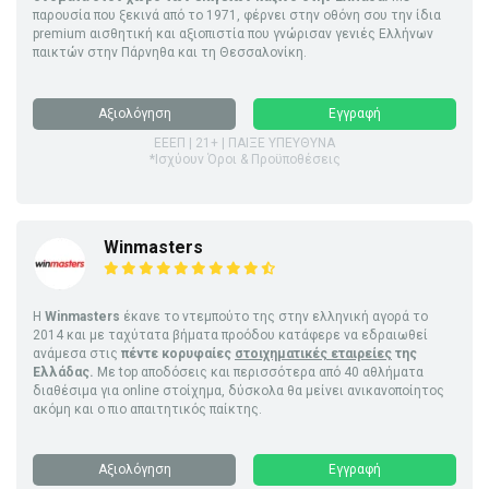
παρουσία που ξεκινά από το 1971, φέρνει στην οθόνη σου την ίδια
premium αισθητική και αξιοπιστία που γνώρισαν γενιές Ελλήνων
παικτών στην Πάρνηθα και τη Θεσσαλονίκη.
Αξιολόγηση
Εγγραφή
ΕΕΕΠ | 21+ | ΠΑΙΞΕ ΥΠΕΥΘΥΝΑ
*Ισχύουν Όροι & Προϋποθέσεις
Winmasters
Η
Winmasters
έκανε το ντεμπούτο της στην ελληνική αγορά το
2014 και με ταχύτατα βήματα προόδου κατάφερε να εδραιωθεί
ανάμεσα στις
πέντε κορυφαίες
στοιχηματικές εταιρείες
της
Ελλάδας.
Με top αποδόσεις και περισσότερα από 40 αθλήματα
διαθέσιμα για online στοίχημα, δύσκολα θα μείνει ανικανοποίητος
ακόμη και ο πιο απαιτητικός παίκτης.
Αξιολόγηση
Εγγραφή