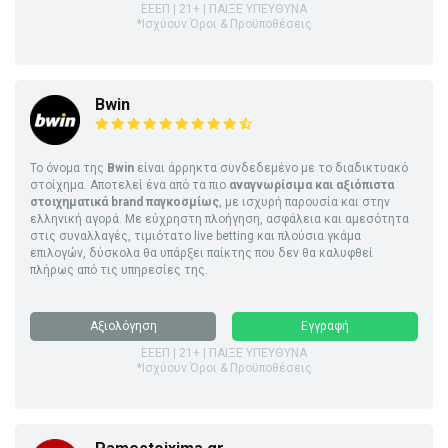
ΕΕΕΠ | 21+ | ΠΑΙΞΕ ΥΠΕΥΘΥΝΑ
*Ισχύουν Όροι & Προϋποθέσεις
Bwin
Το όνομα της
Bwin
είναι άρρηκτα συνδεδεμένο με το διαδικτυακό
στοίχημα. Αποτελεί ένα από τα πιο
αναγνωρίσιμα και αξιόπιστα
στοιχηματικά brand παγκοσμίως
, με ισχυρή παρουσία και στην
ελληνική αγορά. Με εύχρηστη πλοήγηση, ασφάλεια και αμεσότητα
στις συναλλαγές, τιμιότατο live betting και πλούσια γκάμα
επιλογών, δύσκολα θα υπάρξει παίκτης που δεν θα καλυφθεί
πλήρως από τις υπηρεσίες της.
Αξιολόγηση
Εγγραφή
ΕΕΕΠ | 21+ | ΠΑΙΞΕ ΥΠΕΥΘΥΝΑ
*Ισχύουν Όροι & Προϋποθέσεις