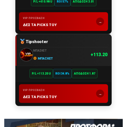
P/L +410.98 U
ROI 57%
ΑΠΌΔΟΣΗ 3.01
VIP ΠΡΌΣΒΑΣΗ
→
ΔΕΣ ΤΑ PICKS ΤΟΥ
Tipshooter
ΜΠΆΣΚΕΤ
113.20
ΜΠΆΣΚΕΤ
P/L +113.20 U
ROI 34.8%
ΑΠΌΔΟΣΗ 1.87
VIP ΠΡΌΣΒΑΣΗ
→
ΔΕΣ ΤΑ PICKS ΤΟΥ