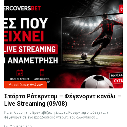
Μεταδόσεις Αγώνων
Σπάρτα Ρότερνταμ – Φέγενορντ κανάλι –
Live Streaming (09/08)
Για τη δράση της Ερεντιβίζιε, η Σπάρτα Ρότερνταμ υποδέχεται τη
Φέγενορντ σε ένα παραδοσιακό ντέρμπι του ολλανδικού ...
2 ημέρες ago