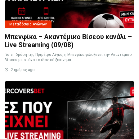
Μεταδόσεις Αγώνων
Μπενφίκα – Ακαντέμικο Βίσεου κανάλι –
Live Streaming (09/08)
Για τη δράση της Πριμέιρα Λίγκα, η Μπενφίκα φιλοξενεί την Ακαντέμικο
Βίσεου με στόχο το ιδανικό ξεκίνημα ...
2 ημέρες ago