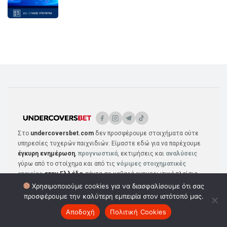
Στο
undercoversbet.com
δεν προσφέρουμε στοιχήματα ούτε
υπηρεσίες τυχερών παιχνιδιών. Είμαστε εδώ για να παρέχουμε
έγκυρη ενημέρωση
,
προγνωστικά
, εκτιμήσεις και
αναλύσεις
γύρω από το στοίχημα και από τις
νόμιμες στοιχηματικές
εταιρίες
στην Ελλάδα
, πάντα σε καθαρά ενημερωτικό πλαίσιο.
Υποστηρίζουμε το υπεύθυνο παιχνίδι και η πρόσβαση επιτρέπεται
Χρησιμοποιούμε cookies για να διασφαλίσουμε ότι σας
μόνο σε επισκέπτες
άνω των 21 ετών
. *Ισχύουν Όροι &
προσφέρουμε την καλύτερη εμπειρία στον ιστότοπό μας.
Προϋποθέσεις
Αποδοχή
Πολιτική Cookies