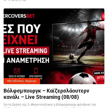
Μεταδόσεις Αγώνων
Βόλφσμπουργκ – Καϊζερσλάουτερν
κανάλι – Live Streaming (08/08)
Για τη δράση της 2. Μπουντεσλίγκα, η Βόλφσμπουργκ φιλοξενεί την