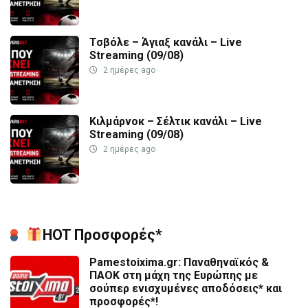
Τσβόλε – Άγιαξ κανάλι – Live
Streaming (09/08)
2 ημέρες ago
Κιλμάρνοκ – Σέλτικ κανάλι – Live
Streaming (09/08)
2 ημέρες ago
HOT Προσφορές*
Pamestoixima.gr: Παναθηναϊκός &
ΠΑΟΚ στη μάχη της Ευρώπης με
σούπερ ενισχυμένες αποδόσεις* και
προσφορές*!