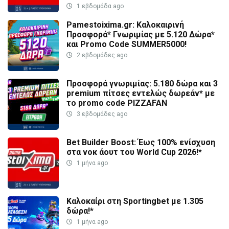
1 εβδομάδα ago
Pamestoixima.gr: Καλοκαιρινή
Προσφορά* Γνωριμίας με 5.120 Δώρα*
και Promo Code SUMMER5000!
2 εβδομάδες ago
Προσφορά γνωριμίας: 5.180 δώρα και 3
premium πίτσες εντελώς δωρεάν* με
το promo code PIZZAFAN
3 εβδομάδες ago
Bet Builder Boost: Έως 100% ενίσχυση
στα νοκ άουτ του World Cup 2026!*
1 μήνα ago
Καλοκαίρι στη Sportingbet με 1.305
δώρα!*
1 μήνα ago