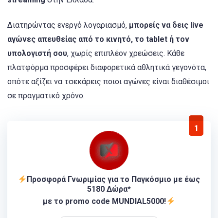
Διατηρώντας ενεργό λογαριασμό,
μπορείς να δεις live
αγώνες απευθείας από το κινητό, το tablet ή τον
υπολογιστή σου
, χωρίς επιπλέον χρεώσεις. Κάθε
πλατφόρμα προσφέρει διαφορετικά αθλητικά γεγονότα,
οπότε αξίζει να τσεκάρεις ποιοι αγώνες είναι διαθέσιμοι
σε πραγματικό χρόνο.
1
Προσφορά Γνωριμίας για το Παγκόσμιο με έως
5180 Δώρα*
με το promo code MUNDIAL5000!