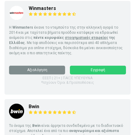
Winmasters
Η
Winmasters
έκανε το ντεμπούτο της στην ελληνική αγορά το
2014 και με ταχύτατα βήματα προόδου κατάφερε να εδραιωθεί
ανάμεσα στις
πέντε κορυφαίες
στοιχηματικές εταιρείες
της
Ελλάδας.
Με top αποδόσεις και περισσότερα από 40 αθλήματα
διαθέσιμα για online στοίχημα, δύσκολα θα μείνει ανικανοποίητος
ακόμη και ο πιο απαιτητικός παίκτης.
Αξιολόγηση
Εγγραφή
ΕΕΕΠ | 21+ | ΠΑΙΞΕ ΥΠΕΥΘΥΝΑ
*Ισχύουν Όροι & Προϋποθέσεις
Bwin
Το όνομα της
Bwin
είναι άρρηκτα συνδεδεμένο με το διαδικτυακό
στοίχημα. Αποτελεί ένα από τα πιο
αναγνωρίσιμα και αξιόπιστα