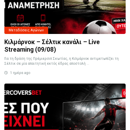
Μεταδόσεις Αγώνων
Κιλμάρνοκ – Σέλτικ κανάλι – Live
Streaming (09/08)
Για τη δράση της Πρέμιερσιπ Σκωτίας, η Κιλμάρνοκ αντιμετωπίζει τη
Σέλτικ σε μία απαιτητική εκτός έδρας αποστολή ...
1 ημέρα ago