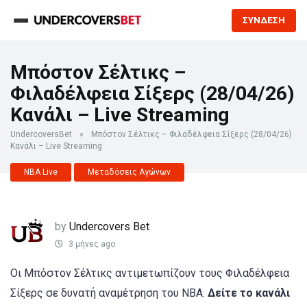
ΣΥΝΔΕΣΗ
Μπόστον Σέλτικς –
Φιλαδέλφεια Σίξερς (28/04/26)
Κανάλι – Live Streaming
UndercoversBet
»
Μπόστον Σέλτικς – Φιλαδέλφεια Σίξερς (28/04/26)
Κανάλι – Live Streaming
NBA Live
Μεταδόσεις Αγώνων
by
Undercovers Bet
3 μήνες ago
Οι Μπόστον Σέλτικς αντιμετωπίζουν τους Φιλαδέλφεια
Σίξερς σε δυνατή αναμέτρηση του NBA.
Δείτε το κανάλι