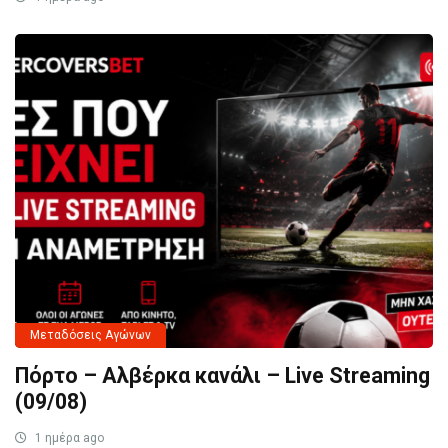
Μεταδόσεις Αγώνων
Πόρτο – Αλβέρκα κανάλι – Live Streaming
(09/08)
1 ημέρα ago