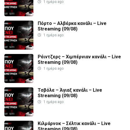
1 ημέρα ago
Πόρτο – Αλβέρκα κανάλι – Live
Streaming (09/08)
1 ημέρα ago
Ρέιντζερς – Χιμπέρνιαν κανάλι – Live
Streaming (09/08)
1 ημέρα ago
Τσβόλε – Άγιαξ κανάλι – Live
Streaming (09/08)
1 ημέρα ago
Κιλμάρνοκ – Σέλτικ κανάλι – Live
Streaming (09/08)