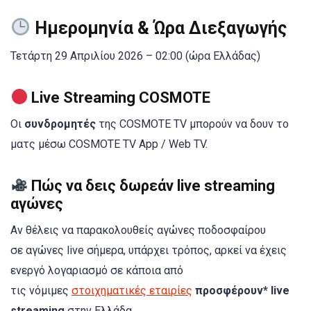
Ημερομηνία & Ώρα Διεξαγωγής
Τετάρτη 29 Απριλίου 2026 – 02:00 (ώρα Ελλάδας)
Live Streaming COSMOTE
Οι
συνδρομητές
της COSMOTE TV μπορούν να δουν το
ματς μέσω COSMOTE TV App / Web TV.
Πώς να δεις δωρεάν live streaming
αγώνες
Αν θέλεις να παρακολουθείς αγώνες ποδοσφαίρου
σε αγώνες live σήμερα, υπάρχει τρόπος, αρκεί να έχεις
ενεργό λογαριασμό σε κάποια από
τις νόμιμες
στοιχηματικές εταιρίες
προσφέρουν* live
streaming
στην Ελλάδα.