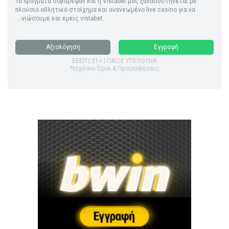
Τα πράγματα σοβάρεψαν και η Vistabet μας ξανασυστήνεται με
πλούσιο αθλητικό στοίχημα και ανανεωμένο live casino για να
....νιώσουμε και εμείς vistabet.
Αξιολόγηση
Εγγραφή
ΕΕΕΠ | 21+ | ΠΑΙΞΕ ΥΠΕΥΘΥΝΑ
*Ισχύουν Όροι & Προϋποθέσεις