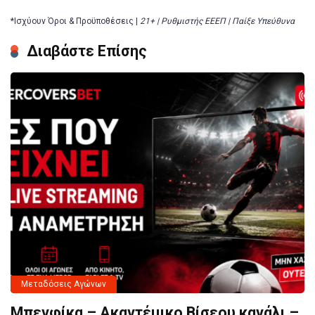
*Ισχύουν Όροι & Προϋποθέσεις |
21+ | Ρυθμιστής ΕΕΕΠ | Παίξε Υπεύθυνα
Διαβάστε Επίσης
Μεταδόσεις Αγώνων
Μπενφίκα – Ακαντέμικο Βίσεου κανάλι –