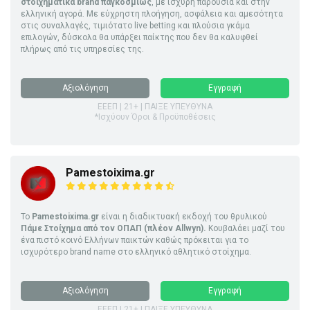
στοιχηματικά brand παγκοσμίως
, με ισχυρή παρουσία και στην
ελληνική αγορά. Με εύχρηστη πλοήγηση, ασφάλεια και αμεσότητα
στις συναλλαγές, τιμιότατο live betting και πλούσια γκάμα
επιλογών, δύσκολα θα υπάρξει παίκτης που δεν θα καλυφθεί
πλήρως από τις υπηρεσίες της.
Αξιολόγηση
Εγγραφή
ΕΕΕΠ | 21+ | ΠΑΙΞΕ ΥΠΕΥΘΥΝΑ
*Ισχύουν Όροι & Προϋποθέσεις
Pamestoixima.gr
Το
Pamestoixima.gr
είναι η διαδικτυακή εκδοχή του θρυλικού
Πάμε Στοίχημα από τον ΟΠΑΠ (πλέον Allwyn).
Κουβαλάει μαζί του
ένα πιστό κοινό Ελλήνων παικτών καθώς πρόκειται για το
ισχυρότερο brand name στο ελληνικό αθλητικό στοίχημα.
Αξιολόγηση
Εγγραφή
ΕΕΕΠ | 21+ | ΠΑΙΞΕ ΥΠΕΥΘΥΝΑ