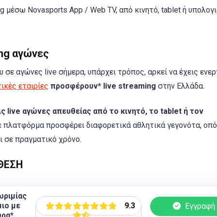
 μέσω Novasports App / Web TV, από κινητό, tablet ή υπολογι
ing αγώνες
σε αγώνες live σήμερα, υπάρχει τρόπος, αρκεί να έχεις ενερ
ικές εταιρίες
προσφέρουν* live streaming
στην Ελλάδα.
ς live αγώνες απευθείας από το κινητό, το tablet ή τον
θε πλατφόρμα προσφέρει διαφορετικά αθλητικά γεγονότα, οπ
οι σε πραγματικό χρόνο.
ΘΕΣΗ
ωριμίας
μιο με
9.3
Εγγραφή
ώρα*