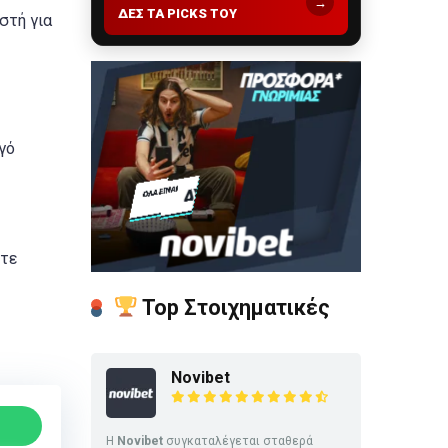
→
ΔΕΣ ΤΑ PICKS ΤΟΥ
στή για
γό
ότε
Top Στοιχηματικές
Novibet
Η
Novibet
συγκαταλέγεται σταθερά