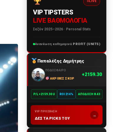
LIVE
VIP TIPSTERS
LIVE ΒΑΘΜΟΛΟΓΊΑ
Σεζόν 2025–2026 · Personal Stats
Ανανέωση καθημερινά
PROFIT (UNITS)
Παπαλέξης Δημήτρης
ΠΟΔΌΣΦΑΙΡΟ
2159.30
ΑΚΡΙΒΈΣ ΣΚΟΡ
P/L +2159.30 U
ROI 214%
ΑΠΌΔΟΣΗ 8.43
VIP ΠΡΌΣΒΑΣΗ
→
ΔΕΣ ΤΑ PICKS ΤΟΥ