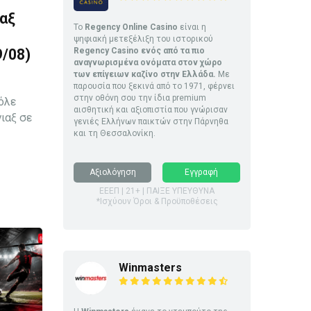
αξ
Το
Regency Online Casino
είναι η
ψηφιακή μετεξέλιξη του ιστορικού
9/08)
Regency Casino ενός από τα πιο
αναγνωρισμένα ονόματα στον χώρο
των επίγειων καζίνο στην Ελλάδα.
Με
παρουσία που ξεκινά από το 1971, φέρνει
στην οθόνη σου την ίδια premium
βόλε
αισθητική και αξιοπιστία που γνώρισαν
ιαξ σε
γενιές Ελλήνων παικτών στην Πάρνηθα
και τη Θεσσαλονίκη.
Αξιολόγηση
Εγγραφή
ΕΕΕΠ | 21+ | ΠΑΙΞΕ ΥΠΕΥΘΥΝΑ
*Ισχύουν Όροι & Προϋποθέσεις
Winmasters