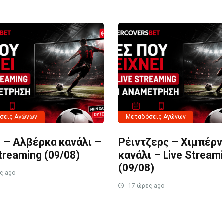
σεις Αγώνων
Μεταδόσεις Αγώνων
 – Αλβέρκα κανάλι –
Ρέιντζερς – Χιμπέρν
treaming (09/08)
κανάλι – Live Stream
(09/08)
ς ago
17 ώρες ago