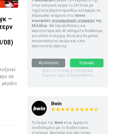
Η
Winmasters
έκανε το ντεμπούτο της
ν
στην ελληνική αγορά το 2014 και με
ταχύτατα βήματα προόδου κατάφερε να
εδραιωθεί ανάμεσα στις
πέντε
γκ –
κορυφαίες
στοιχηματικές εταιρείες
της
τερν
Ελλάδας.
Με top αποδόσεις και
περισσότερα από 40 αθλήματα διαθέσιμα
για online στοίχημα, δύσκολα θα μείνει
8/08)
ανικανοποίητος ακόμη και ο πιο
απαιτητικός παίκτης.
.
Αξιολόγηση
Εγγραφή
λοξενεί
ΕΕΕΠ | 21+ | ΠΑΙΞΕ ΥΠΕΥΘΥΝΑ
*Ισχύουν Όροι & Προϋποθέσεις
ερν σε
ε μεγάλο
Bwin
Το όνομα της
Bwin
είναι άρρηκτα
συνδεδεμένο με το διαδικτυακό
στοίχημα. Αποτελεί ένα από τα πιο