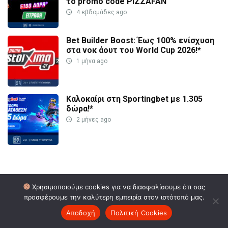
το promo code PIZZAFAN
4 εβδομάδες ago
Bet Builder Boost: Έως 100% ενίσχυση
στα νοκ άουτ του World Cup 2026!*
1 μήνα ago
Καλοκαίρι στη Sportingbet με 1.305
δώρα!*
2 μήνες ago
Χρησιμοποιούμε cookies για να διασφαλίσουμε ότι σας
προσφέρουμε την καλύτερη εμπειρία στον ιστότοπό μας.
Αποδοχή
Πολιτική Cookies