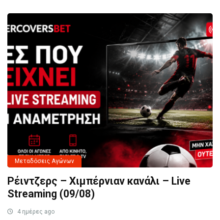
Μεταδόσεις Αγώνων
Ρέιντζερς – Χιμπέρνιαν κανάλι – Live
Streaming (09/08)
4 ημέρες ago