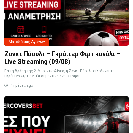
Μεταδόσεις Αγώνων
Ζανκτ Πάουλι – Γκρόιτερ Φιρτ κανάλι –
Live Streaming (09/08)
Για τη δράση της 2. Μπουντεσλίγκα, η Ζανκτ Πάουλι φιλοξενεί τη
Γκρόιτερ Φιρτ σε μία σημαντική αναμέτρηση ...
4 ημέρες ago