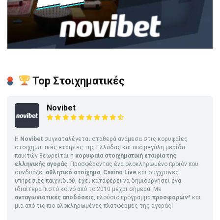
Top Στοιχηματικές
Novibet
Η
Novibet
συγκαταλέγεται σταθερά ανάμεσα στις κορυφαίες
στοιχηματικές εταιρίες της Ελλάδας και από μεγάλη μερίδα
παικτών θεωρείται η
κορυφαία στοιχηματική εταιρία της
ελληνικής αγοράς
. Προσφέροντας ένα ολοκληρωμένο προϊόν που
συνδυάζει
αθλητικό στοίχημα
,
Casino Live
και σύγχρονες
υπηρεσίες παιχνιδιού, έχει καταφέρει να δημιουργήσει ένα
ιδιαίτερα πιστό κοινό από το 2010 μέχρι σήμερα. Με
ανταγωνιστικές αποδόσεις
, πλούσιο πρόγραμμα
προσφορών
* και
μία από τις πιο ολοκληρωμένες πλατφόρμες της αγοράς!