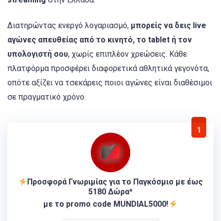
Διατηρώντας ενεργό λογαριασμό,
μπορείς να δεις live
αγώνες απευθείας από το κινητό, το tablet ή τον
υπολογιστή σου
, χωρίς επιπλέον χρεώσεις. Κάθε
πλατφόρμα προσφέρει διαφορετικά αθλητικά γεγονότα,
οπότε αξίζει να τσεκάρεις ποιοι αγώνες είναι διαθέσιμοι
σε πραγματικό χρόνο.
1
Προσφορά Γνωριμίας για το Παγκόσμιο με έως
5180 Δώρα*
με το promo code MUNDIAL5000!