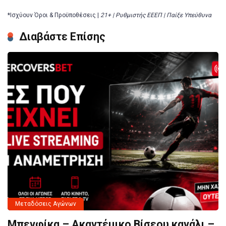
*Ισχύουν Όροι & Προϋποθέσεις |
21+ | Ρυθμιστής ΕΕΕΠ | Παίξε Υπεύθυνα
Διαβάστε Επίσης
Μεταδόσεις Αγώνων
Μπενφίκα – Ακαντέμικο Βίσεου κανάλι –