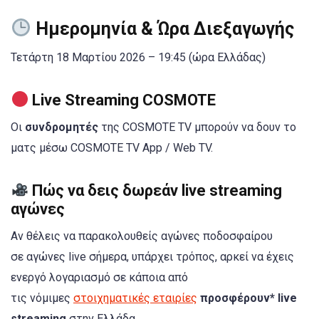
Ημερομηνία & Ώρα Διεξαγωγής
Τετάρτη 18 Μαρτίου 2026 – 19:45 (ώρα Ελλάδας)
Live Streaming COSMOTE
Οι
συνδρομητές
της COSMOTE TV μπορούν να δουν το
ματς μέσω COSMOTE TV App / Web TV.
Πώς να δεις δωρεάν live streaming
αγώνες
Αν θέλεις να παρακολουθείς αγώνες ποδοσφαίρου
σε αγώνες live σήμερα, υπάρχει τρόπος, αρκεί να έχεις
ενεργό λογαριασμό σε κάποια από
τις νόμιμες
στοιχηματικές εταιρίες
προσφέρουν* live
streaming
στην Ελλάδα.