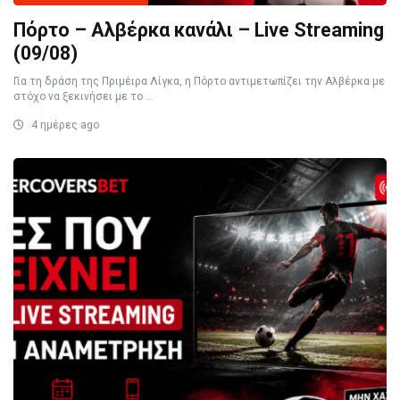
Πόρτο – Αλβέρκα κανάλι – Live Streaming
(09/08)
Για τη δράση της Πριμέιρα Λίγκα, η Πόρτο αντιμετωπίζει την Αλβέρκα με
στόχο να ξεκινήσει με το ...
4 ημέρες ago