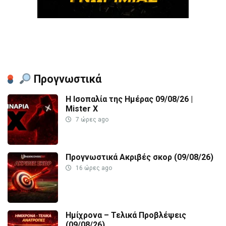
Προγνωστικά
Η Ισοπαλία της Ημέρας 09/08/26 |
Mister X
7 ώρες ago
Προγνωστικά Ακριβές σκορ (09/08/26)
16 ώρες ago
Ημίχρονα – Τελικά Προβλέψεις
(09/08/26)