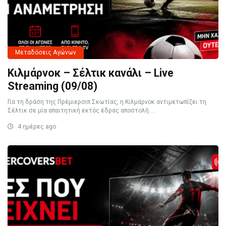
Μεταδόσεις Αγώνων
Κιλμάρνοκ – Σέλτικ κανάλι – Live
Streaming (09/08)
Για τη δράση της Πρέμιερσιπ Σκωτίας, η Κιλμάρνοκ αντιμετωπίζει τη
Σέλτικ σε μία απαιτητική εκτός έδρας αποστολή ...
4 ημέρες ago