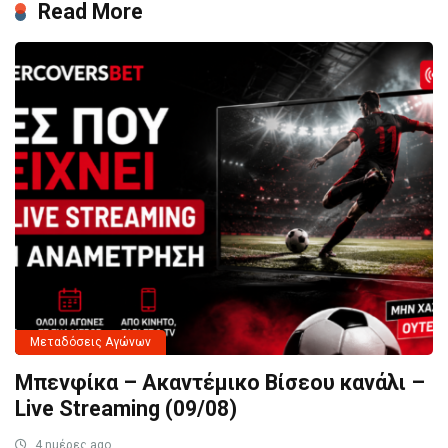
Read More
Μεταδόσεις Αγώνων
Μπενφίκα – Ακαντέμικο Βίσεου κανάλι –
Live Streaming (09/08)
4 ημέρες ago