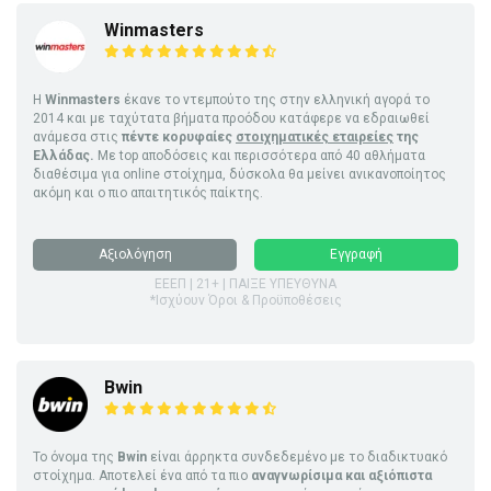
Winmasters
Η
Winmasters
έκανε το ντεμπούτο της στην ελληνική αγορά το
2014 και με ταχύτατα βήματα προόδου κατάφερε να εδραιωθεί
ανάμεσα στις
πέντε κορυφαίες
στοιχηματικές εταιρείες
της
Ελλάδας.
Με top αποδόσεις και περισσότερα από 40 αθλήματα
διαθέσιμα για online στοίχημα, δύσκολα θα μείνει ανικανοποίητος
ακόμη και ο πιο απαιτητικός παίκτης.
Αξιολόγηση
Εγγραφή
ΕΕΕΠ | 21+ | ΠΑΙΞΕ ΥΠΕΥΘΥΝΑ
*Ισχύουν Όροι & Προϋποθέσεις
Bwin
Το όνομα της
Bwin
είναι άρρηκτα συνδεδεμένο με το διαδικτυακό
στοίχημα. Αποτελεί ένα από τα πιο
αναγνωρίσιμα και αξιόπιστα