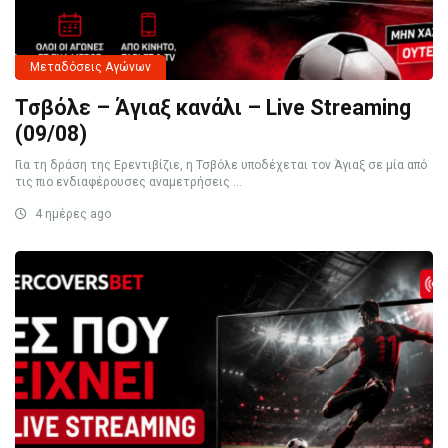
Μεταδόσεις Αγώνων
Τσβόλε – Άγιαξ κανάλι – Live Streaming
(09/08)
Για τη δράση της Ερεντιβίζιε, η Τσβόλε υποδέχεται τον Άγιαξ σε μία από
τις πιο ενδιαφέρουσες αναμετρήσεις ...
4 ημέρες ago