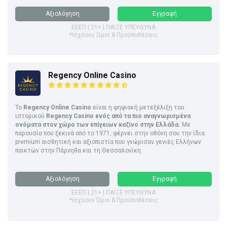
Αξιολόγηση
Εγγραφή
ΕΕΕΠ | 21+ | ΠΑΙΞΕ ΥΠΕΥΘΥΝΑ
*Ισχύουν Όροι & Προϋποθέσεις
Regency Online Casino
Το
Regency Online Casino
είναι η ψηφιακή μετεξέλιξη του
ιστορικού
Regency Casino ενός από τα πιο αναγνωρισμένα
ονόματα στον χώρο των επίγειων καζίνο στην Ελλάδα.
Με
παρουσία που ξεκινά από το 1971, φέρνει στην οθόνη σου την ίδια
premium αισθητική και αξιοπιστία που γνώρισαν γενιές Ελλήνων
παικτών στην Πάρνηθα και τη Θεσσαλονίκη.
Αξιολόγηση
Εγγραφή
ΕΕΕΠ | 21+ | ΠΑΙΞΕ ΥΠΕΥΘΥΝΑ
*Ισχύουν Όροι & Προϋποθέσεις