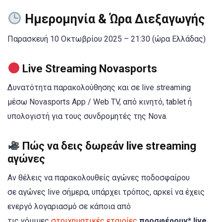
Ημερομηνία & Ώρα Διεξαγωγής
Παρασκευή 10 Οκτωβρίου 2025 – 21:30 (ώρα Ελλάδας)
Live Streaming Novasports
Δυνατότητα παρακολούθησης και σε live streaming
μέσω Novasports App / Web TV, από κινητό, tablet ή
υπολογιστή για τους συνδρομητές της Nova.
Πώς να δεις δωρεάν live streaming
αγώνες
Αν θέλεις να παρακολουθείς αγώνες ποδοσφαίρου
σε αγώνες live σήμερα, υπάρχει τρόπος, αρκεί να έχεις
ενεργό λογαριασμό σε κάποια από
τις νόμιμες
στοιχηματικές εταιρίες
προσφέρουν* live