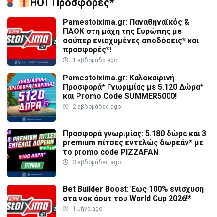
HOT Προσφορές*
Pamestoixima.gr: Παναθηναϊκός &
ΠΑΟΚ στη μάχη της Ευρώπης με
σούπερ ενισχυμένες αποδόσεις* και
προσφορές*!
1 εβδομάδα ago
Pamestoixima.gr: Καλοκαιρινή
Προσφορά* Γνωριμίας με 5.120 Δώρα*
και Promo Code SUMMER5000!
2 εβδομάδες ago
Προσφορά γνωριμίας: 5.180 δώρα και 3
premium πίτσες εντελώς δωρεάν* με
το promo code PIZZAFAN
3 εβδομάδες ago
Bet Builder Boost: Έως 100% ενίσχυση
στα νοκ άουτ του World Cup 2026!*
1 μήνα ago