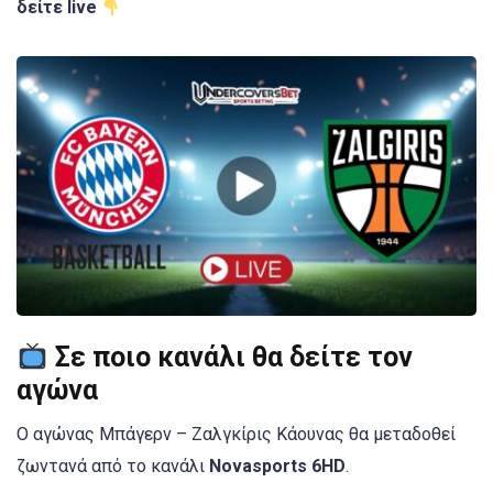
δείτε live
Σε ποιο κανάλι θα δείτε τον
αγώνα
Ο αγώνας Μπάγερν – Ζαλγκίρις Κάουνας θα μεταδοθεί
ζωντανά από το κανάλι
Novasports 6HD
.