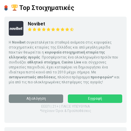
Top Στοιχηματικές
Novibet
Η
Novibet
συγκαταλέγεται σταθερά ανάμεσα στις κορυφαίες
στοιχηματικές εταιρίες της Ελλάδας και από μεγάλη μερίδα
παικτών θεωρείται η
κορυφαία στοιχηματική εταιρία της
ελληνικής αγοράς
. Προσφέροντας ένα ολοκληρωμένο προϊόν που
συνδυάζει
αθλητικό στοίχημα
,
Casino Live
και σύγχρονες
υπηρεσίες παιχνιδιού, έχει καταφέρει να δημιουργήσει ένα
ιδιαίτερα πιστό κοινό από το 2010 μέχρι σήμερα. Με
ανταγωνιστικές αποδόσεις
, πλούσιο πρόγραμμα
προσφορών
* και
μία από τις πιο ολοκληρωμένες πλατφόρμες της αγοράς!
Αξιολόγηση
Εγγραφή
ΕΕΕΠ | 21+ | ΠΑΙΞΕ ΥΠΕΥΘΥΝΑ
*Ισχύουν Όροι & Προϋποθέσεις