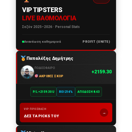
VIP TIPSTERS
LIVE ΒΑΘΜΟΛΟΓΊΑ
Σεζόν 2025–2026 · Personal Stats
Ανανέωση καθημερινά
PROFIT (UNITS)
Παπαλέξης Δημήτρης
ΠΟΔΌΣΦΑΙΡΟ
2159.30
ΑΚΡΙΒΈΣ ΣΚΟΡ
P/L +2159.30 U
ROI 214%
ΑΠΌΔΟΣΗ 8.43
VIP ΠΡΌΣΒΑΣΗ
→
ΔΕΣ ΤΑ PICKS ΤΟΥ