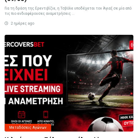
Για τη δράση της Ερεντιβίζιε, η Τσβόλε υποδέχεται τον Άγιαξ σε μία από
τις πιο ενδιαφέρουσες αναμετρήσεις ...
2 ημέρες ago
Μεταδόσεις Αγώνων