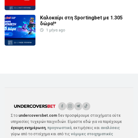
Καλοκαίρι στη Sportingbet με 1.305
δώρα!*
1 μήνα ago
Στο
undercoversbet.com
δεν προσφέρουμε στοιχήματα ούτε
υπηρεσίες τυχερών παιχνιδιών. Είμαστε εδώ για να παρέχουμε
έγκυρη ενημέρωση
,
προγνωστικά
, εκτιμήσεις και
αναλύσεις
γύρω από το στοίχημα και από τις
νόμιμες στοιχηματικές