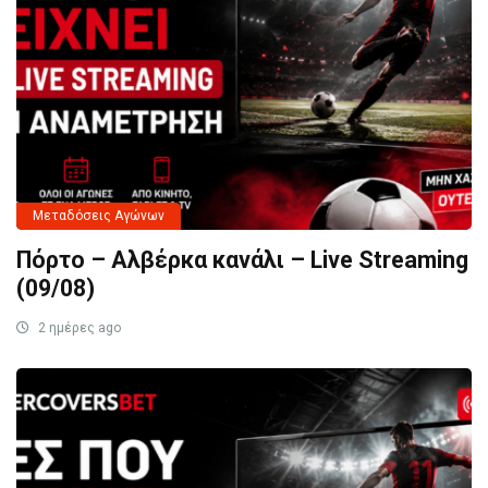
Μεταδόσεις Αγώνων
Πόρτο – Αλβέρκα κανάλι – Live Streaming
(09/08)
2 ημέρες ago