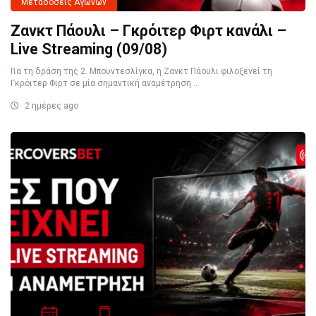
Μεταδόσεις Αγώνων
Ζανκτ Πάουλι – Γκρόιτερ Φιρτ κανάλι –
Live Streaming (09/08)
Για τη δράση της 2. Μπουντεσλίγκα, η Ζανκτ Πάουλι φιλοξενεί τη
Γκρόιτερ Φιρτ σε μία σημαντική αναμέτρηση ...
2 ημέρες ago