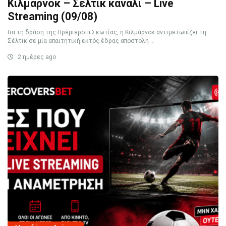
Κιλμάρνοκ – Σέλτικ κανάλι – Live
Streaming (09/08)
Για τη δράση της Πρέμιερσιπ Σκωτίας, η Κιλμάρνοκ αντιμετωπίζει τη
Σέλτικ σε μία απαιτητική εκτός έδρας αποστολή ...
2 ημέρες ago