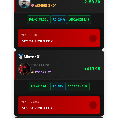
2159.30
ΑΚΡΙΒΈΣ ΣΚΟΡ
P/L +2159.30 U
ROI 214%
ΑΠΌΔΟΣΗ 8.43
VIP ΠΡΌΣΒΑΣΗ
→
ΔΕΣ ΤΑ PICKS ΤΟΥ
Mister X
ΠΟΔΌΣΦΑΙΡΟ
410.98
ΙΣΟΠΑΛΊΕΣ
P/L +410.98 U
ROI 57%
ΑΠΌΔΟΣΗ 3.01
VIP ΠΡΌΣΒΑΣΗ
→
ΔΕΣ ΤΑ PICKS ΤΟΥ