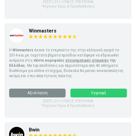
ΕΕΕΠ | 21+ | ΠΑΙΞΕ ΥΠΕΥΘΥΝΑ
*Ισχύουν Όροι & Προϋποθέσεις
Winmasters
Η
Winmasters
έκανε το ντεμπούτο της στην ελληνική αγορά το
2014 και με ταχύτατα βήματα προόδου κατάφερε να εδραιωθεί
ανάμεσα στις
πέντε κορυφαίες
στοιχηματικές εταιρείες
της
Ελλάδας.
Με top αποδόσεις και περισσότερα από 40 αθλήματα
διαθέσιμα για online στοίχημα, δύσκολα θα μείνει ανικανοποίητος
ακόμη και ο πιο απαιτητικός παίκτης.
Αξιολόγηση
Εγγραφή
ΕΕΕΠ | 21+ | ΠΑΙΞΕ ΥΠΕΥΘΥΝΑ
*Ισχύουν Όροι & Προϋποθέσεις
Bwin