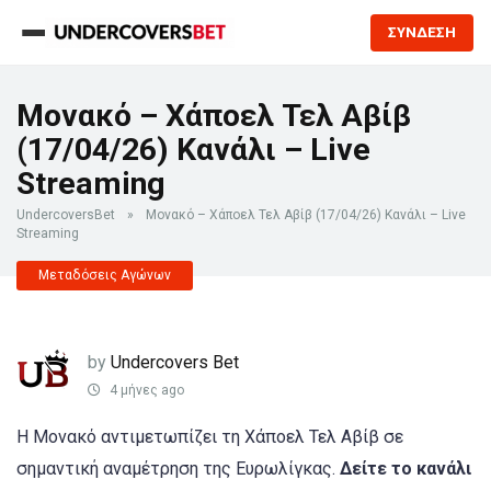
ΣΥΝΔΕΣΗ
Μονακό – Χάποελ Τελ Αβίβ
(17/04/26) Κανάλι – Live
Streaming
UndercoversBet
»
Μονακό – Χάποελ Τελ Αβίβ (17/04/26) Κανάλι – Live
Streaming
Μεταδόσεις Αγώνων
by
Undercovers Bet
4 μήνες ago
Η Μονακό αντιμετωπίζει τη Χάποελ Τελ Αβίβ σε
σημαντική αναμέτρηση της Ευρωλίγκας.
Δείτε το κανάλι