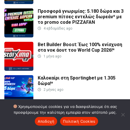
Προσφορά γνωριμίας: 5.180 δώρα και 3
premium πίτσες εντελώς δωρεάν* με
το promo code PIZZAFAN
4 εβδομάδες ago
Bet Builder Boost: Έως 100% ενίσχυση
στα νοκ άουτ του World Cup 2026!*
1 μήνα ago
Καλοκαίρι στη Sportingbet με 1.305
δώρα!*
2 μήνες ago
Χρησιμοποιούμε cookies για να διασφαλίσουμε ότι σας
προσφέρουμε την καλύτερη εμπειρία στον ιστότοπό μας.
Αποδοχή
Πολιτική Cookies