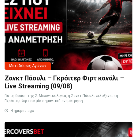
Μεταδόσεις Αγώνων
Ζανκτ Πάουλι – Γκρόιτερ Φιρτ κανάλι –
Live Streaming (09/08)
Για τη δράση της 2. Μπουντεσλίγκα, η Ζανκτ Πάουλι φιλοξενεί τη
Γκρόιτερ Φιρτ σε μία σημαντική αναμέτρηση ...
4 ημέρες ago