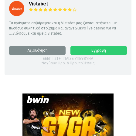
Vistabet
Τα πράγματα σοβάρεψαν και η Vistabet μας ξανασυστήνεται με
πλούσιο αθλητικό στοίχημα και ανανεωμένο live casino για να
....νιώσουμε και εμείς vistabet.
Αξιολόγηση
Εγγραφή
ΕΕΕΠ | 21+ | ΠΑΙΞΕ ΥΠΕΥΘΥΝΑ
*Ισχύουν Όροι & Προϋποθέσεις