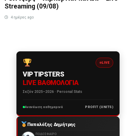
Streaming (09/08)
4 ημέρες ago
LIVE
VIP TIPSTERS
LIVE ΒΑΘΜΟΛΟΓΊΑ
Σεζόν 2025–2026 · Personal Stats
Ανανέωση καθημερινά
PROFIT (UNITS)
Παπαλέξης Δημήτρης
ΠΟΔΌΣΦΑΙΡΟ