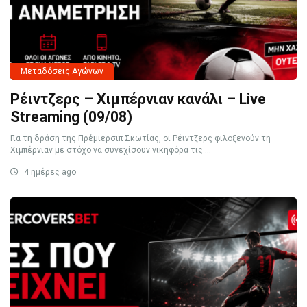
Μεταδόσεις Αγώνων
Ρέιντζερς – Χιμπέρνιαν κανάλι – Live
Streaming (09/08)
Για τη δράση της Πρέμιερσιπ Σκωτίας, οι Ρέιντζερς φιλοξενούν τη
Χιμπέρνιαν με στόχο να συνεχίσουν νικηφόρα τις ...
4 ημέρες ago