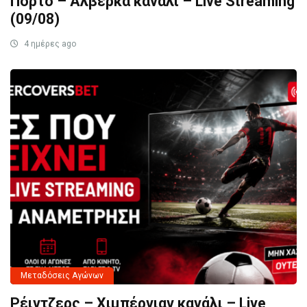
Πόρτο – Αλβέρκα κανάλι – Live Streaming
(09/08)
4 ημέρες ago
Μεταδόσεις Αγώνων
Ρέιντζερς – Χιμπέρνιαν κανάλι – Live