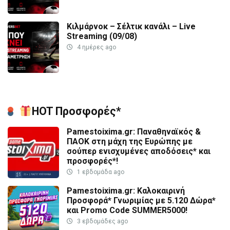
Κιλμάρνοκ – Σέλτικ κανάλι – Live
Streaming (09/08)
4 ημέρες ago
HOT Προσφορές*
Pamestoixima.gr: Παναθηναϊκός &
ΠΑΟΚ στη μάχη της Ευρώπης με
σούπερ ενισχυμένες αποδόσεις* και
προσφορές*!
1 εβδομάδα ago
Pamestoixima.gr: Καλοκαιρινή
Προσφορά* Γνωριμίας με 5.120 Δώρα*
και Promo Code SUMMER5000!
3 εβδομάδες ago