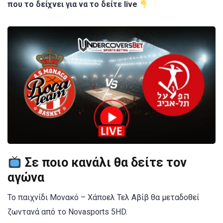
που το δείχνει για να το δείτε live
Σε ποιο κανάλι θα δείτε τον
αγώνα
Το παιχνίδι Μονακό – Χάποελ Τελ Αβίβ θα μεταδοθεί
ζωντανά από το Novasports 5HD.