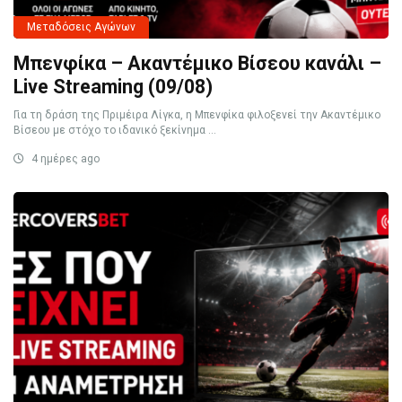
Μεταδόσεις Αγώνων
Μπενφίκα – Ακαντέμικο Βίσεου κανάλι –
Live Streaming (09/08)
Για τη δράση της Πριμέιρα Λίγκα, η Μπενφίκα φιλοξενεί την Ακαντέμικο
Βίσεου με στόχο το ιδανικό ξεκίνημα ...
4 ημέρες ago