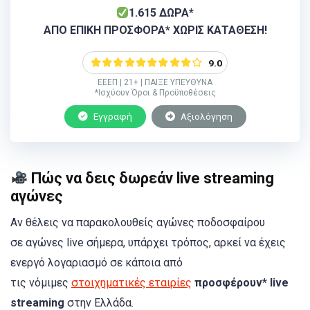
1.615 ΔΩΡΑ*
ΑΠΟ ΕΠΙΚΗ ΠΡΟΣΦΟΡΑ* ΧΩΡΙΣ ΚΑΤΑΘΕΣΗ!
9.0
ΕΕΕΠ | 21+ | ΠΑΙΞΕ ΥΠΕΥΘΥΝΑ
*Ισχύουν Όροι & Προϋποθέσεις
Εγγραφή
Αξιολόγηση
Πώς να δεις δωρεάν live streaming
αγώνες
Αν θέλεις να παρακολουθείς αγώνες ποδοσφαίρου
σε αγώνες live σήμερα, υπάρχει τρόπος, αρκεί να έχεις
ενεργό λογαριασμό σε κάποια από
τις νόμιμες
στοιχηματικές εταιρίες
προσφέρουν* live
streaming
στην Ελλάδα.