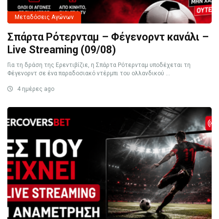
Μεταδόσεις Αγώνων
Σπάρτα Ρότερνταμ – Φέγενορντ κανάλι –
Live Streaming (09/08)
Για τη δράση της Ερεντιβίζιε, η Σπάρτα Ρότερνταμ υποδέχεται τη
Φέγενορντ σε ένα παραδοσιακό ντέρμπι του ολλανδικού ...
4 ημέρες ago