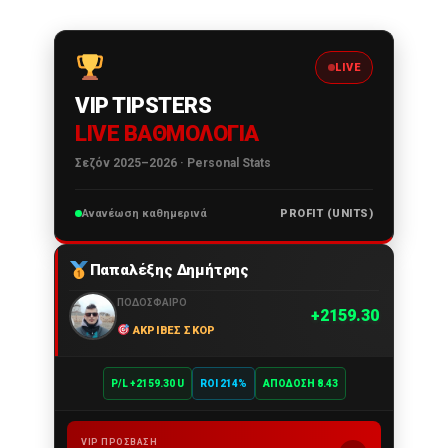
LIVE
VIP TIPSTERS
LIVE ΒΑΘΜΟΛΟΓΊΑ
Σεζόν 2025–2026 · Personal Stats
Ανανέωση καθημερινά
PROFIT (UNITS)
Παπαλέξης Δημήτρης
ΠΟΔΌΣΦΑΙΡΟ
2159.30
ΑΚΡΙΒΈΣ ΣΚΟΡ
P/L +2159.30 U
ROI 214%
ΑΠΌΔΟΣΗ 8.43
VIP ΠΡΌΣΒΑΣΗ