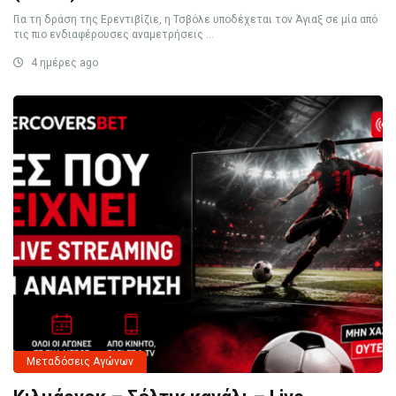
Για τη δράση της Ερεντιβίζιε, η Τσβόλε υποδέχεται τον Άγιαξ σε μία από
τις πιο ενδιαφέρουσες αναμετρήσεις ...
4 ημέρες ago
Μεταδόσεις Αγώνων