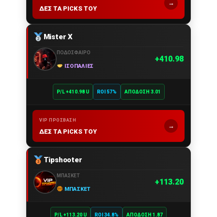
→
ΔΕΣ ΤΑ PICKS ΤΟΥ
Mister X
ΠΟΔΌΣΦΑΙΡΟ
410.98
ΙΣΟΠΑΛΊΕΣ
P/L +410.98 U
ROI 57%
ΑΠΌΔΟΣΗ 3.01
VIP ΠΡΌΣΒΑΣΗ
→
ΔΕΣ ΤΑ PICKS ΤΟΥ
Tipshooter
ΜΠΆΣΚΕΤ
113.20
ΜΠΆΣΚΕΤ
P/L +113.20 U
ROI 34.8%
ΑΠΌΔΟΣΗ 1.87