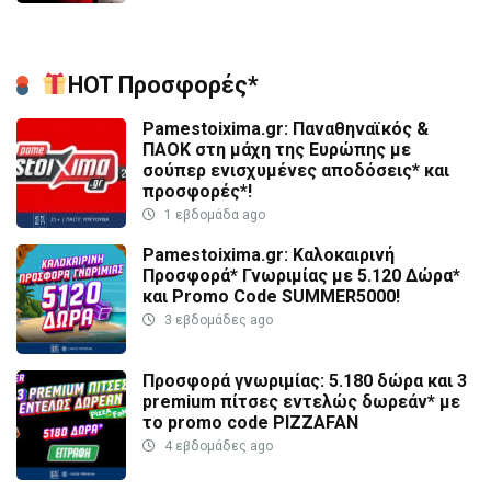
HOT Προσφορές*
Pamestoixima.gr: Παναθηναϊκός &
ΠΑΟΚ στη μάχη της Ευρώπης με
σούπερ ενισχυμένες αποδόσεις* και
προσφορές*!
1 εβδομάδα ago
Pamestoixima.gr: Καλοκαιρινή
Προσφορά* Γνωριμίας με 5.120 Δώρα*
και Promo Code SUMMER5000!
3 εβδομάδες ago
Προσφορά γνωριμίας: 5.180 δώρα και 3
premium πίτσες εντελώς δωρεάν* με
το promo code PIZZAFAN
4 εβδομάδες ago