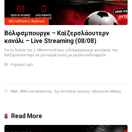
Μεταδόσεις Αγώνων
Βόλφσμπουργκ – Καϊζερσλάουτερν
κανάλι – Live Streaming (08/08)
Για τη δράση της 2. Μπουντεσλίγκα, η Βόλφσμπουργκ φιλοξενεί την
Καϊζερσλάουτερν σε μία αναμέτρηση με μεγάλο ενδιαφέρον ...
4 ημέρες ago
NBA
,
NBA Live Streaming
,
Λος Άντζελες Λέικερς
,
Μιλγουόκι Μπακς
Read More