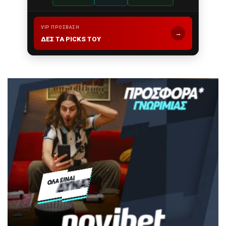
VIP ΠΡΌΣΒΑΣΗ
→
ΔΕΣ ΤΑ PICKS ΤΟΥ