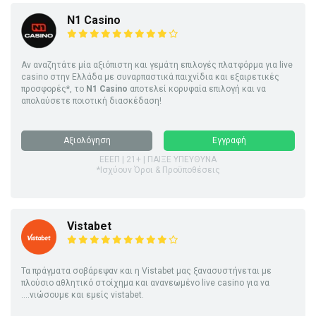
N1 Casino
Αν αναζητάτε μία αξιόπιστη και γεμάτη επιλογές πλατφόρμα για live
casino στην Ελλάδα με συναρπαστικά παιχνίδια και εξαιρετικές
προσφορές*, το
N1 Casino
αποτελεί κορυφαία επιλογή και να
απολαύσετε ποιοτική διασκέδαση!
Αξιολόγηση
Εγγραφή
ΕΕΕΠ | 21+ | ΠΑΙΞΕ ΥΠΕΥΘΥΝΑ
*Ισχύουν Όροι & Προϋποθέσεις
Vistabet
Τα πράγματα σοβάρεψαν και η Vistabet μας ξανασυστήνεται με
πλούσιο αθλητικό στοίχημα και ανανεωμένο live casino για να
....νιώσουμε και εμείς vistabet.