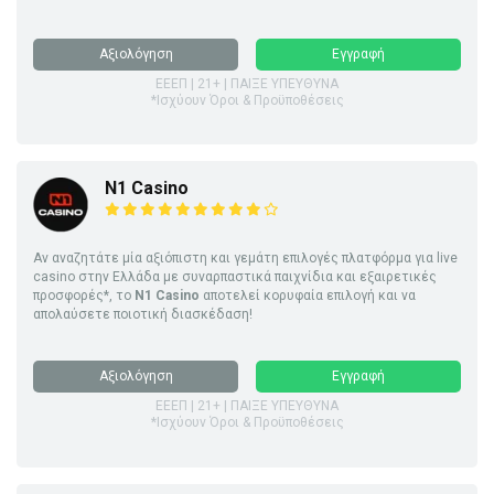
Αξιολόγηση
Εγγραφή
ΕΕΕΠ | 21+ | ΠΑΙΞΕ ΥΠΕΥΘΥΝΑ
*Ισχύουν Όροι & Προϋποθέσεις
N1 Casino
Αν αναζητάτε μία αξιόπιστη και γεμάτη επιλογές πλατφόρμα για live
casino στην Ελλάδα με συναρπαστικά παιχνίδια και εξαιρετικές
προσφορές*, το
N1 Casino
αποτελεί κορυφαία επιλογή και να
απολαύσετε ποιοτική διασκέδαση!
Αξιολόγηση
Εγγραφή
ΕΕΕΠ | 21+ | ΠΑΙΞΕ ΥΠΕΥΘΥΝΑ
*Ισχύουν Όροι & Προϋποθέσεις