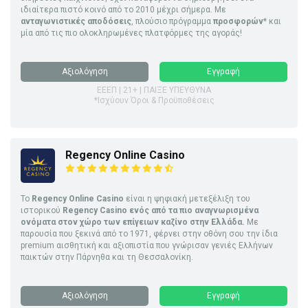
ιδιαίτερα πιστό κοινό από το 2010 μέχρι σήμερα. Με
ανταγωνιστικές αποδόσεις
, πλούσιο πρόγραμμα
προσφορών
* και
μία από τις πιο ολοκληρωμένες πλατφόρμες της αγοράς!
Αξιολόγηση
Εγγραφή
ΕΕΕΠ | 21+ | ΠΑΙΞΕ ΥΠΕΥΘΥΝΑ
*Ισχύουν Όροι & Προϋποθέσεις
Regency Online Casino
Το
Regency Online Casino
είναι η ψηφιακή μετεξέλιξη του
ιστορικού
Regency Casino ενός από τα πιο αναγνωρισμένα
ονόματα στον χώρο των επίγειων καζίνο στην Ελλάδα.
Με
παρουσία που ξεκινά από το 1971, φέρνει στην οθόνη σου την ίδια
premium αισθητική και αξιοπιστία που γνώρισαν γενιές Ελλήνων
παικτών στην Πάρνηθα και τη Θεσσαλονίκη.
Αξιολόγηση
Εγγραφή