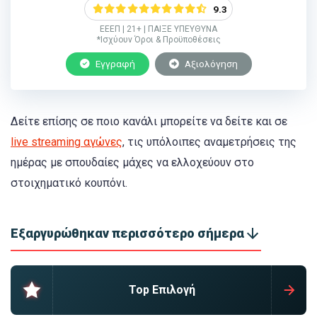
9.3
ΕΕΕΠ | 21+ | ΠΑΙΞΕ ΥΠΕΥΘΥΝΑ
*Ισχύουν Όροι & Προϋποθέσεις
Εγγραφή
Αξιολόγηση
Δείτε επίσης σε ποιο κανάλι μπορείτε να δείτε και σε
live streaming αγώνες
, τις υπόλοιπες αναμετρήσεις της
ημέρας με σπουδαίες μάχες να ελλοχεύουν στο
στοιχηματικό κουπόνι.
Εξαργυρώθηκαν περισσότερο σήμερα
Top Επιλογή