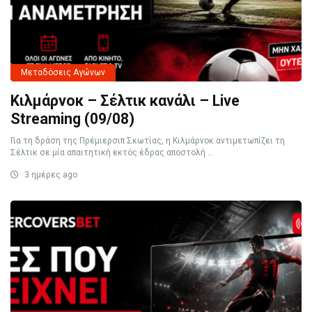
Μεταδόσεις Αγώνων
Κιλμάρνοκ – Σέλτικ κανάλι – Live
Streaming (09/08)
Για τη δράση της Πρέμιερσιπ Σκωτίας, η Κιλμάρνοκ αντιμετωπίζει τη
Σέλτικ σε μία απαιτητική εκτός έδρας αποστολή ...
3 ημέρες ago