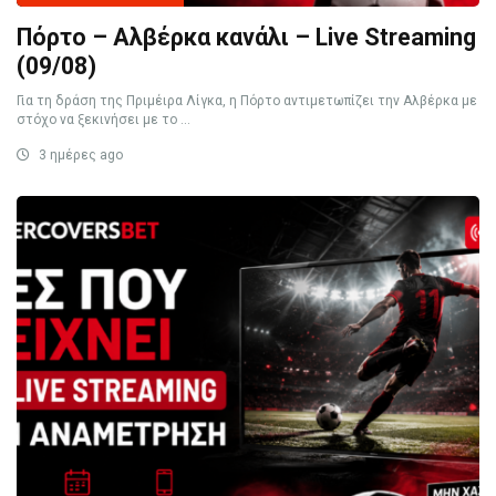
Πόρτο – Αλβέρκα κανάλι – Live Streaming
(09/08)
Για τη δράση της Πριμέιρα Λίγκα, η Πόρτο αντιμετωπίζει την Αλβέρκα με
στόχο να ξεκινήσει με το ...
3 ημέρες ago