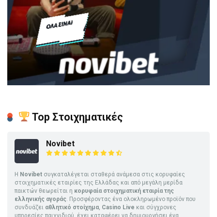
Top Στοιχηματικές
Novibet
Η
Novibet
συγκαταλέγεται σταθερά ανάμεσα στις κορυφαίες
στοιχηματικές εταιρίες της Ελλάδας και από μεγάλη μερίδα
παικτών θεωρείται η
κορυφαία στοιχηματική εταιρία της
ελληνικής αγοράς
. Προσφέροντας ένα ολοκληρωμένο προϊόν που
συνδυάζει
αθλητικό στοίχημα
,
Casino Live
και σύγχρονες
υπηρεσίες παιχνιδιού, έχει καταφέρει να δημιουργήσει ένα