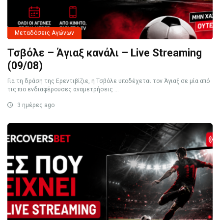
Μεταδόσεις Αγώνων
Τσβόλε – Άγιαξ κανάλι – Live Streaming
(09/08)
Για τη δράση της Ερεντιβίζιε, η Τσβόλε υποδέχεται τον Άγιαξ σε μία από
τις πιο ενδιαφέρουσες αναμετρήσεις ...
3 ημέρες ago