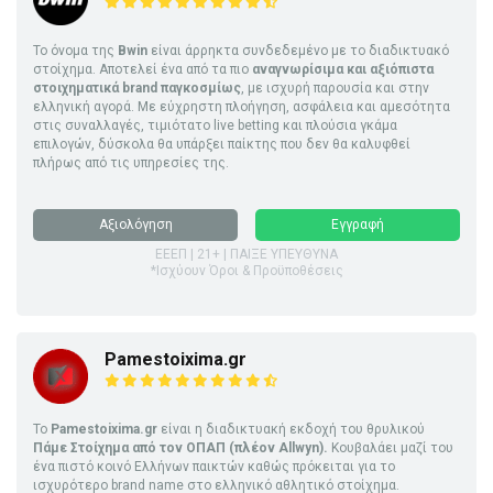
Το όνομα της
Bwin
είναι άρρηκτα συνδεδεμένο με το διαδικτυακό
στοίχημα. Αποτελεί ένα από τα πιο
αναγνωρίσιμα και αξιόπιστα
στοιχηματικά brand παγκοσμίως
, με ισχυρή παρουσία και στην
ελληνική αγορά. Με εύχρηστη πλοήγηση, ασφάλεια και αμεσότητα
στις συναλλαγές, τιμιότατο live betting και πλούσια γκάμα
επιλογών, δύσκολα θα υπάρξει παίκτης που δεν θα καλυφθεί
πλήρως από τις υπηρεσίες της.
Αξιολόγηση
Εγγραφή
ΕΕΕΠ | 21+ | ΠΑΙΞΕ ΥΠΕΥΘΥΝΑ
*Ισχύουν Όροι & Προϋποθέσεις
Pamestoixima.gr
Το
Pamestoixima.gr
είναι η διαδικτυακή εκδοχή του θρυλικού
Πάμε Στοίχημα από τον ΟΠΑΠ (πλέον Allwyn).
Κουβαλάει μαζί του
ένα πιστό κοινό Ελλήνων παικτών καθώς πρόκειται για το
ισχυρότερο brand name στο ελληνικό αθλητικό στοίχημα.