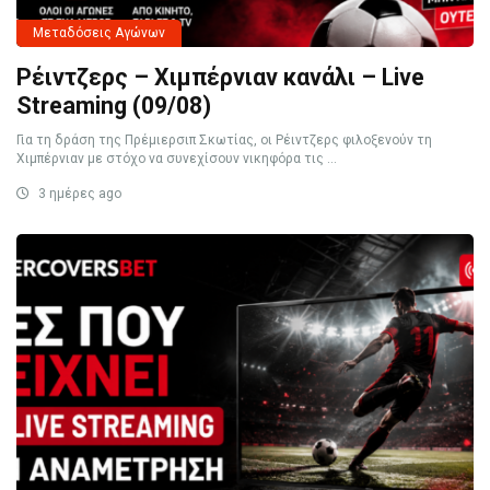
Μεταδόσεις Αγώνων
Ρέιντζερς – Χιμπέρνιαν κανάλι – Live
Streaming (09/08)
Για τη δράση της Πρέμιερσιπ Σκωτίας, οι Ρέιντζερς φιλοξενούν τη
Χιμπέρνιαν με στόχο να συνεχίσουν νικηφόρα τις ...
3 ημέρες ago