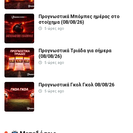
Προγνωστικά Μπόμπες ημέρας στο
στοίχημα (08/08/26)
5 ώρες ago
Προγνωστικά Τριάδα για σήμερα
(08/08/26)
5 ώρες ago
Προγνωστικά Γκολ Γκολ 08/08/26
5 ώρες ago