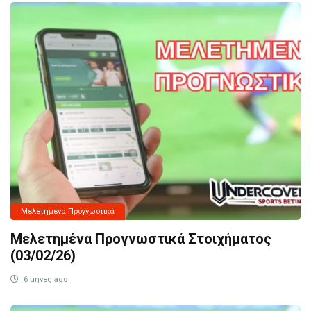
Μελετημένα Προγνωστικά
Μελετημένα Προγνωστικά Στοιχήματος
(03/02/26)
6 μήνες ago