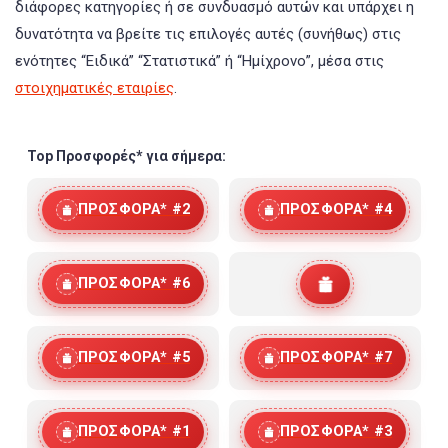
διάφορες κατηγορίες ή σε συνδυασμό αυτών και υπάρχει η
δυνατότητα να βρείτε τις επιλογές αυτές (συνήθως) στις
ενότητες “Ειδικά” “Στατιστικά” ή “Ημίχρονο”, μέσα στις
στοιχηματικές εταιρίες
.
Top Προσφορές* για σήμερα:
ΠΡΟΣΦΟΡΑ* #3
ΠΡΟΣΦΟΡΑ* #5
ΠΡΟΣΦΟΡΑ* #4
ΠΡΟΣΦΟΡΑ* #6
ΠΡΟΣΦΟΡΑ* #8
ΠΡΟΣΦΟΡΑ* #2