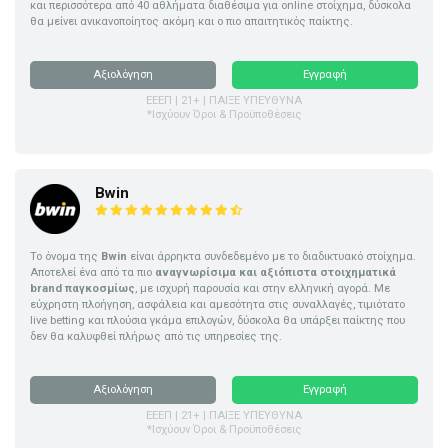
και περισσότερα από 40 αθλήματα διαθέσιμα για online στοίχημα, δύσκολα
θα μείνει ανικανοποίητος ακόμη και ο πιο απαιτητικός παίκτης.
Αξιολόγηση
Εγγραφή
ΕΕΕΠ | 21+ | ΠΑΙΞΕ ΥΠΕΥΘΥΝΑ
*Ισχύουν Όροι & Προϋποθέσεις
Bwin
Το όνομα της
Bwin
είναι άρρηκτα συνδεδεμένο με το διαδικτυακό στοίχημα.
Αποτελεί ένα από τα πιο
αναγνωρίσιμα και αξιόπιστα στοιχηματικά
brand παγκοσμίως
, με ισχυρή παρουσία και στην ελληνική αγορά. Με
εύχρηστη πλοήγηση, ασφάλεια και αμεσότητα στις συναλλαγές, τιμιότατο
live betting και πλούσια γκάμα επιλογών, δύσκολα θα υπάρξει παίκτης που
δεν θα καλυφθεί πλήρως από τις υπηρεσίες της.
Αξιολόγηση
Εγγραφή
ΕΕΕΠ | 21+ | ΠΑΙΞΕ ΥΠΕΥΘΥΝΑ
*Ισχύουν Όροι & Προϋποθέσεις