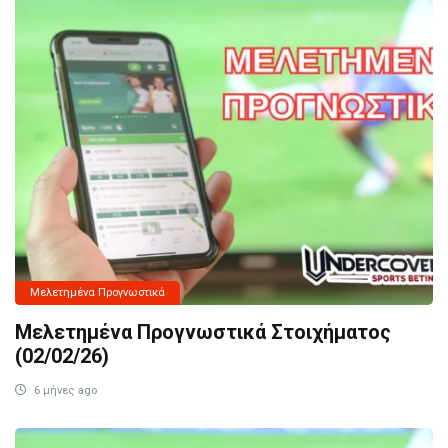
Μελετημένα Προγνωστικά
Μελετημένα Προγνωστικά Στοιχήματος
(02/02/26)
6 μήνες ago