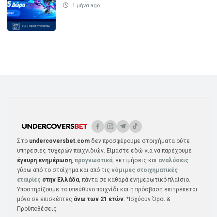
1 μήνα ago
Στο
undercoversbet.com
δεν προσφέρουμε στοιχήματα ούτε
υπηρεσίες τυχερών παιχνιδιών. Είμαστε εδώ για να παρέχουμε
έγκυρη ενημέρωση
,
προγνωστικά
, εκτιμήσεις και
αναλύσεις
γύρω από το στοίχημα και από τις
νόμιμες στοιχηματικές
εταιρίες
στην Ελλάδα
, πάντα σε καθαρά ενημερωτικό πλαίσιο.
Υποστηρίζουμε το υπεύθυνο παιχνίδι και η πρόσβαση επιτρέπεται
μόνο σε επισκέπτες
άνω των 21 ετών
. *Ισχύουν Όροι &
Προϋποθέσεις