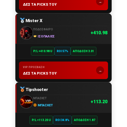
→
ΔΕΣ ΤΑ PICKS ΤΟΥ
Mister X
ΠΟΔΌΣΦΑΙΡΟ
410.98
ΙΣΟΠΑΛΊΕΣ
P/L +410.98 U
ROI 57%
ΑΠΌΔΟΣΗ 3.01
VIP ΠΡΌΣΒΑΣΗ
→
ΔΕΣ ΤΑ PICKS ΤΟΥ
Tipshooter
ΜΠΆΣΚΕΤ
113.20
ΜΠΆΣΚΕΤ
P/L +113.20 U
ROI 34.8%
ΑΠΌΔΟΣΗ 1.87