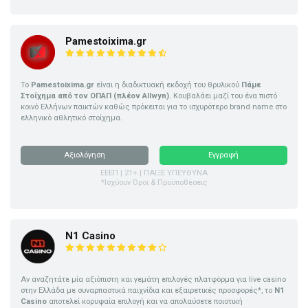
Pamestoixima.gr
Το
Pamestoixima.gr
είναι η διαδικτυακή εκδοχή του θρυλικού
Πάμε
Στοίχημα από τον ΟΠΑΠ (πλέον Allwyn).
Κουβαλάει μαζί του ένα πιστό
κοινό Ελλήνων παικτών καθώς πρόκειται για το ισχυρότερο brand name στο
ελληνικό αθλητικό στοίχημα.
Αξιολόγηση
Εγγραφή
ΕΕΕΠ | 21+ | ΠΑΙΞΕ ΥΠΕΥΘΥΝΑ
*Ισχύουν Όροι & Προϋποθέσεις
N1 Casino
Αν αναζητάτε μία αξιόπιστη και γεμάτη επιλογές πλατφόρμα για live casino
στην Ελλάδα με συναρπαστικά παιχνίδια και εξαιρετικές προσφορές*, το
N1
Casino
αποτελεί κορυφαία επιλογή και να απολαύσετε ποιοτική