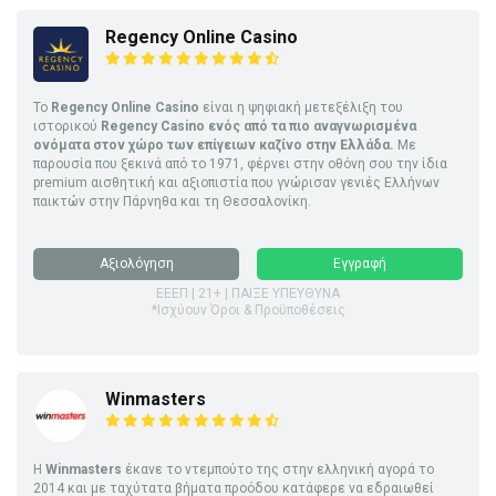
Regency Online Casino
Το
Regency Online Casino
είναι η ψηφιακή μετεξέλιξη του
ιστορικού
Regency Casino ενός από τα πιο αναγνωρισμένα
ονόματα στον χώρο των επίγειων καζίνο στην Ελλάδα.
Με
παρουσία που ξεκινά από το 1971, φέρνει στην οθόνη σου την ίδια
premium αισθητική και αξιοπιστία που γνώρισαν γενιές Ελλήνων
παικτών στην Πάρνηθα και τη Θεσσαλονίκη.
Αξιολόγηση
Εγγραφή
ΕΕΕΠ | 21+ | ΠΑΙΞΕ ΥΠΕΥΘΥΝΑ
*Ισχύουν Όροι & Προϋποθέσεις
Winmasters
Η
Winmasters
έκανε το ντεμπούτο της στην ελληνική αγορά το
2014 και με ταχύτατα βήματα προόδου κατάφερε να εδραιωθεί