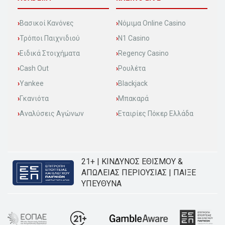
Βασικοί Κανόνες
Νόμιμα Online Casino
Τρόποι Παιχνιδιού
N1 Casino
Ειδικά Στοιχήματα
Regency Casino
Cash Out
Ρουλέτα
Yankee
Blackjack
Γκανιότα
Μπακαρά
Αναλύσεις Αγώνων
Εταιρίες Πόκερ Ελλάδα
21+ | ΚΙΝΔΥΝΟΣ ΕΘΙΣΜΟΥ &
ΑΠΩΛΕΙΑΣ ΠΕΡΙΟΥΣΙΑΣ | ΠΑΙΞΕ
ΥΠΕΥΘΥΝΑ