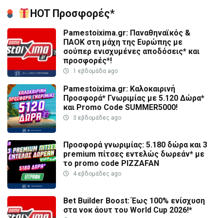
HOT Προσφορές*
Pamestoixima.gr: Παναθηναϊκός &
ΠΑΟΚ στη μάχη της Ευρώπης με
σούπερ ενισχυμένες αποδόσεις* και
προσφορές*!
1 εβδομάδα ago
Pamestoixima.gr: Καλοκαιρινή
Προσφορά* Γνωριμίας με 5.120 Δώρα*
και Promo Code SUMMER5000!
3 εβδομάδες ago
Προσφορά γνωριμίας: 5.180 δώρα και 3
premium πίτσες εντελώς δωρεάν* με
το promo code PIZZAFAN
4 εβδομάδες ago
Bet Builder Boost: Έως 100% ενίσχυση
στα νοκ άουτ του World Cup 2026!*