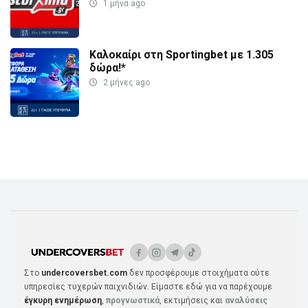
1 μήνα ago
Καλοκαίρι στη Sportingbet με 1.305
δώρα!*
2 μήνες ago
Στο
undercoversbet.com
δεν προσφέρουμε στοιχήματα ούτε
υπηρεσίες τυχερών παιχνιδιών. Είμαστε εδώ για να παρέχουμε
έγκυρη ενημέρωση
,
προγνωστικά
, εκτιμήσεις και
αναλύσεις