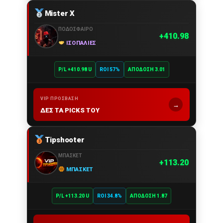
Mister X
ΠΟΔΌΣΦΑΙΡΟ
410.98
ΙΣΟΠΑΛΊΕΣ
P/L +410.98 U
ROI 57%
ΑΠΌΔΟΣΗ 3.01
VIP ΠΡΌΣΒΑΣΗ
→
ΔΕΣ ΤΑ PICKS ΤΟΥ
Tipshooter
ΜΠΆΣΚΕΤ
113.20
ΜΠΆΣΚΕΤ
P/L +113.20 U
ROI 34.8%
ΑΠΌΔΟΣΗ 1.87