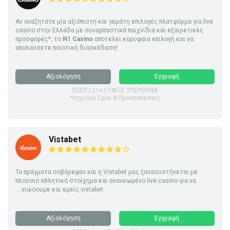
Αν αναζητάτε μία αξιόπιστη και γεμάτη επιλογές πλατφόρμα για live
casino στην Ελλάδα με συναρπαστικά παιχνίδια και εξαιρετικές
προσφορές*, το
N1 Casino
αποτελεί κορυφαία επιλογή και να
απολαύσετε ποιοτική διασκέδαση!
Αξιολόγηση
Εγγραφή
ΕΕΕΠ | 21+ | ΠΑΙΞΕ ΥΠΕΥΘΥΝΑ
*Ισχύουν Όροι & Προϋποθέσεις
Vistabet
Τα πράγματα σοβάρεψαν και η Vistabet μας ξανασυστήνεται με
πλούσιο αθλητικό στοίχημα και ανανεωμένο live casino για να
....νιώσουμε και εμείς vistabet.
Αξιολόγηση
Εγγραφή