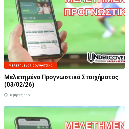
Μελετημένα Προγνωστικά
Μελετημένα Προγνωστικά Στοιχήματος
(03/02/26)
6 μήνες ago