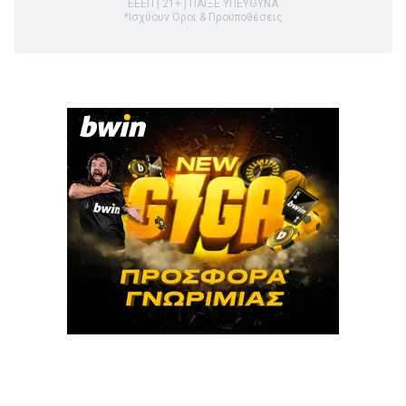
ΕΕΕΠ | 21+ | ΠΑΙΞΕ ΥΠΕΥΘΥΝΑ
*Ισχύουν Όροι & Προϋποθέσεις