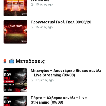
15 ώρες ago
Προγνωστικά Γκολ Γκολ 08/08/26
15 ώρες ago
Μεταδόσεις
Μπενφίκα – Ακαντέμικο Βίσεου κανάλι
– Live Streaming (09/08)
3 ημέρες ago
Πόρτο – Αλβέρκα κανάλι – Live
Streaming (09/08)