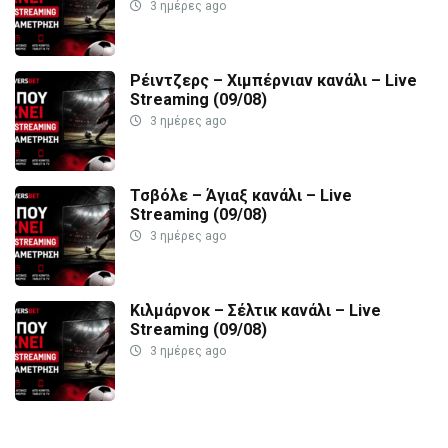
3 ημέρες ago
Ρέιντζερς – Χιμπέρνιαν κανάλι – Live
Streaming (09/08)
3 ημέρες ago
Τσβόλε – Άγιαξ κανάλι – Live
Streaming (09/08)
3 ημέρες ago
Κιλμάρνοκ – Σέλτικ κανάλι – Live
Streaming (09/08)
3 ημέρες ago