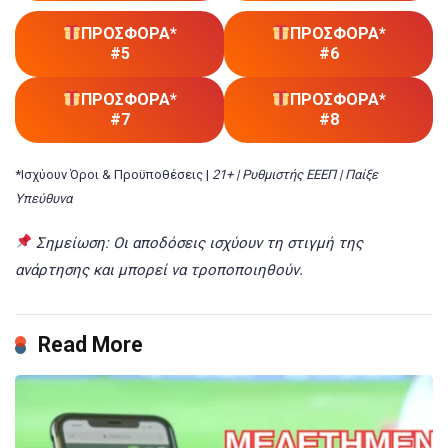
ΠΡΟΣΦΟΡΑ*
ΠΡΟΣΦΟΡΑ*
#5
#6
ΠΡΟΣΦΟΡΑ*
ΠΡΟΣΦΟΡΑ*
#7
#8
*Ισχύουν Όροι & Προϋποθέσεις |
21+ | Ρυθμιστής ΕΕΕΠ | Παίξε
Υπεύθυνα
Σημείωση: Οι αποδόσεις ισχύουν τη στιγμή της
ανάρτησης και μπορεί να τροποποιηθούν.
Read More