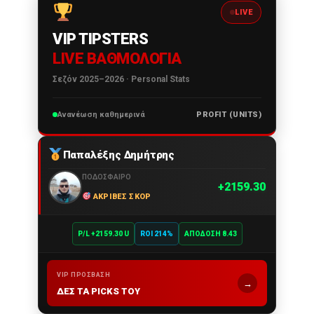
LIVE
VIP TIPSTERS
LIVE ΒΑΘΜΟΛΟΓΊΑ
Σεζόν 2025–2026 · Personal Stats
Ανανέωση καθημερινά
PROFIT (UNITS)
Παπαλέξης Δημήτρης
ΠΟΔΌΣΦΑΙΡΟ
2159.30
ΑΚΡΙΒΈΣ ΣΚΟΡ
P/L +2159.30 U
ROI 214%
ΑΠΌΔΟΣΗ 8.43
VIP ΠΡΌΣΒΑΣΗ
→
ΔΕΣ ΤΑ PICKS ΤΟΥ