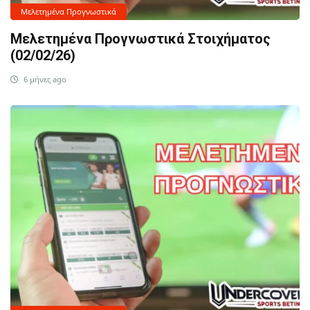
Μελετημένα Προγνωστικά
Μελετημένα Προγνωστικά Στοιχήματος
(02/02/26)
6 μήνες ago