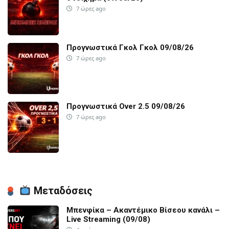
7 ώρες ago
Προγνωστικά Γκολ Γκολ 09/08/26
7 ώρες ago
Προγνωστικά Over 2.5 09/08/26
7 ώρες ago
Μεταδόσεις
Μπενφίκα – Ακαντέμικο Βίσεου κανάλι –
Live Streaming (09/08)