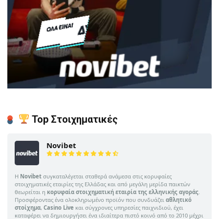
Top Στοιχηματικές
Novibet
Η
Novibet
συγκαταλέγεται σταθερά ανάμεσα στις κορυφαίες
στοιχηματικές εταιρίες της Ελλάδας και από μεγάλη μερίδα παικτών
θεωρείται η
κορυφαία στοιχηματική εταιρία της ελληνικής αγοράς
.
Προσφέροντας ένα ολοκληρωμένο προϊόν που συνδυάζει
αθλητικό
στοίχημα
,
Casino Live
και σύγχρονες υπηρεσίες παιχνιδιού, έχει
καταφέρει να δημιουργήσει ένα ιδιαίτερα πιστό κοινό από το 2010 μέχρι