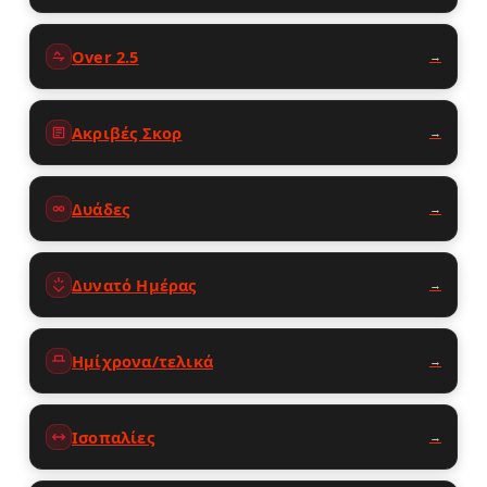
Over 2.5
→
Ακριβές Σκορ
→
Δυάδες
→
Δυνατό Ημέρας
→
Ημίχρονα/τελικά
→
Ισοπαλίες
→