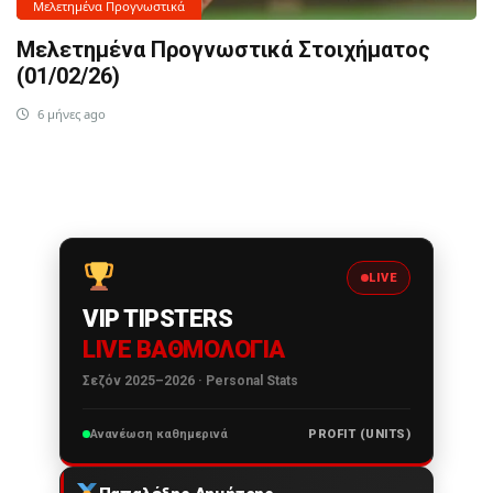
Μελετημένα Προγνωστικά
Μελετημένα Προγνωστικά Στοιχήματος
(01/02/26)
6 μήνες ago
LIVE
VIP TIPSTERS
LIVE ΒΑΘΜΟΛΟΓΊΑ
Σεζόν 2025–2026 · Personal Stats
Ανανέωση καθημερινά
PROFIT (UNITS)