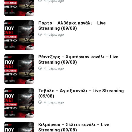
4 ημέρες ago
Πόρτο – Αλβέρκα κανάλι – Live
Streaming (09/08)
4 ημέρες ago
Ρέιντζερς – Χιμπέρνιαν κανάλι – Live
Streaming (09/08)
4 ημέρες ago
Τσβόλε – Άγιαξ κανάλι – Live Streaming
(09/08)
4 ημέρες ago
Κιλμάρνοκ – Σέλτικ κανάλι – Live
Streaming (09/08)