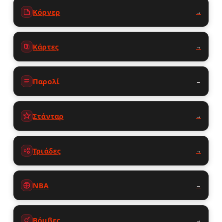
Κόρνερ
→
Κάρτες
→
Παρολί
→
Στάνταρ
→
Τριάδες
→
NBA
→
Βόμβες
→