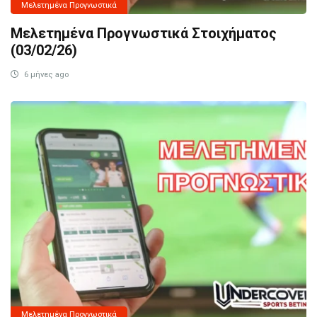
Μελετημένα Προγνωστικά
Μελετημένα Προγνωστικά Στοιχήματος
(03/02/26)
6 μήνες ago
Μελετημένα Προγνωστικά