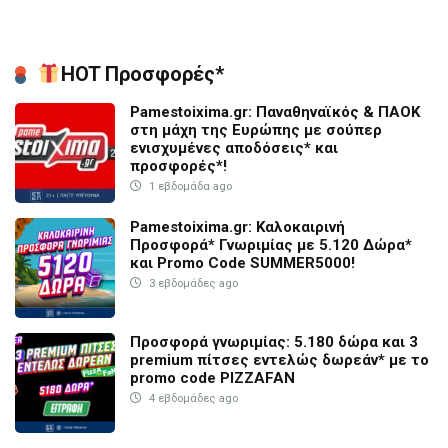
HOT Προσφορές*
Pamestoixima.gr: Παναθηναϊκός & ΠΑΟΚ
στη μάχη της Ευρώπης με σούπερ
ενισχυμένες αποδόσεις* και
προσφορές*!
1 εβδομάδα ago
Pamestoixima.gr: Καλοκαιρινή
Προσφορά* Γνωριμίας με 5.120 Δώρα*
και Promo Code SUMMER5000!
3 εβδομάδες ago
Προσφορά γνωριμίας: 5.180 δώρα και 3
premium πίτσες εντελώς δωρεάν* με το
promo code PIZZAFAN
4 εβδομάδες ago