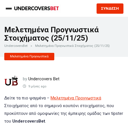
ΣΥΝΔΕΣΗ
Μελετημένα Προγνωστικά
Στοιχήματος (25/11/25)
UndercoversBet
»
Μελετημένα Προγνωστικά Στοιχήματος (25/11/25)
Μελετημένα Προγνωστικά
by
Undercovers Bet
9 μήνες ago
Δείτε τα πιο ψαγμένα –
Μελετημένα Προγνωστικά
Στοιχήματος από το σημερινό κουπόνι στοιχήματος, που
προκύπτουν από ομοφωνίες της έμπειρης ομάδας των tipster
του
UndercoversBet
.