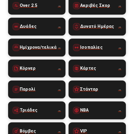
Over 2.5
Ακριβές Σκορ
→
→
Δυάδες
Δυνατό Ημέρας
→
→
Ημίχρονα/τελικά
Ισοπαλίες
→
→
Κόρνερ
Κάρτες
→
→
Παρολί
Στάνταρ
→
→
Τριάδες
NBA
→
→
Βόμβες
VIP
→
→