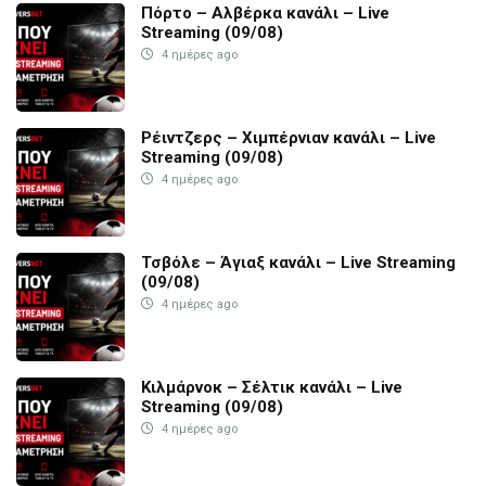
Πόρτο – Αλβέρκα κανάλι – Live
Streaming (09/08)
4 ημέρες ago
Ρέιντζερς – Χιμπέρνιαν κανάλι – Live
Streaming (09/08)
4 ημέρες ago
Τσβόλε – Άγιαξ κανάλι – Live Streaming
(09/08)
4 ημέρες ago
Κιλμάρνοκ – Σέλτικ κανάλι – Live
Streaming (09/08)
4 ημέρες ago