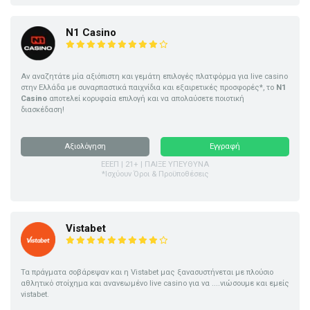
N1 Casino
Αν αναζητάτε μία αξιόπιστη και γεμάτη επιλογές πλατφόρμα για live casino
στην Ελλάδα με συναρπαστικά παιχνίδια και εξαιρετικές προσφορές*, το
N1
Casino
αποτελεί κορυφαία επιλογή και να απολαύσετε ποιοτική
διασκέδαση!
Αξιολόγηση
Εγγραφή
ΕΕΕΠ | 21+ | ΠΑΙΞΕ ΥΠΕΥΘΥΝΑ
*Ισχύουν Όροι & Προϋποθέσεις
Vistabet
Τα πράγματα σοβάρεψαν και η Vistabet μας ξανασυστήνεται με πλούσιο
αθλητικό στοίχημα και ανανεωμένο live casino για να ....νιώσουμε και εμείς
vistabet.