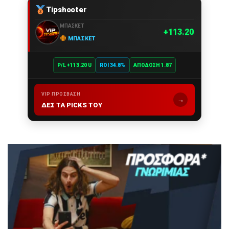
Tipshooter
ΜΠΆΣΚΕΤ
113.20
ΜΠΆΣΚΕΤ
P/L +113.20 U
ROI 34.8%
ΑΠΌΔΟΣΗ 1.87
VIP ΠΡΌΣΒΑΣΗ
→
ΔΕΣ ΤΑ PICKS ΤΟΥ