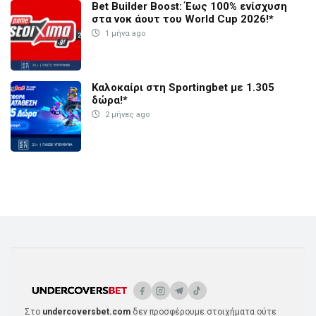
Bet Builder Boost: Έως 100% ενίσχυση
στα νοκ άουτ του World Cup 2026!*
1 μήνα ago
Καλοκαίρι στη Sportingbet με 1.305
δώρα!*
2 μήνες ago
Στο
undercoversbet.com
δεν προσφέρουμε στοιχήματα ούτε