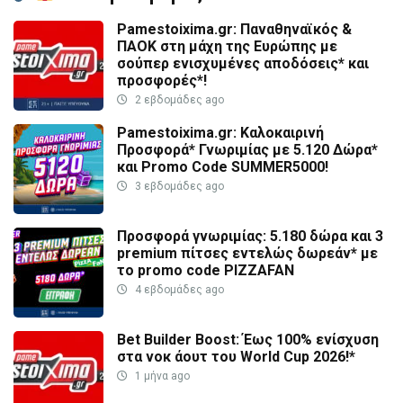
Pamestoixima.gr: Παναθηναϊκός &
ΠΑΟΚ στη μάχη της Ευρώπης με
σούπερ ενισχυμένες αποδόσεις* και
προσφορές*!
2 εβδομάδες ago
Pamestoixima.gr: Καλοκαιρινή
Προσφορά* Γνωριμίας με 5.120 Δώρα*
και Promo Code SUMMER5000!
3 εβδομάδες ago
Προσφορά γνωριμίας: 5.180 δώρα και 3
premium πίτσες εντελώς δωρεάν* με
το promo code PIZZAFAN
4 εβδομάδες ago
Bet Builder Boost: Έως 100% ενίσχυση
στα νοκ άουτ του World Cup 2026!*
1 μήνα ago