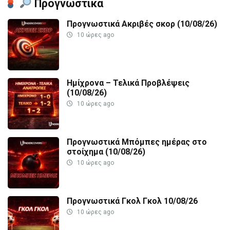
Προγνωστικά
Προγνωστικά Ακριβές σκορ (10/08/26)
10 ώρες ago
Ημίχρονα – Τελικά Προβλέψεις
(10/08/26)
10 ώρες ago
Προγνωστικά Μπόμπες ημέρας στο
στοίχημα (10/08/26)
10 ώρες ago
Προγνωστικά Γκολ Γκολ 10/08/26
10 ώρες ago