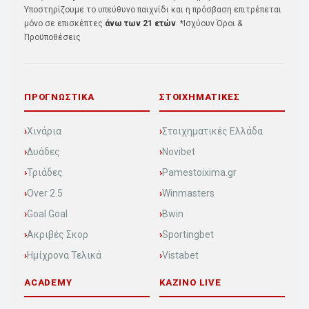
Υποστηρίζουμε το υπεύθυνο παιχνίδι και η πρόσβαση επιτρέπεται
μόνο σε επισκέπτες
άνω των 21 ετών
. *Ισχύουν Όροι &
Προϋποθέσεις
ΠΡΟΓΝΩΣΤΙΚΆ
ΣΤΟΙΧΗΜΑΤΙΚΈΣ
Χινάρια
Στοιχηματικές Ελλάδα
Δυάδες
Novibet
Τριάδες
Pamestoixima.gr
Over 2.5
Winmasters
Goal Goal
Bwin
Ακριβές Σκορ
Sportingbet
Ημίχρονα Τελικά
Vistabet
ACADEMY
KAZINO LIVE