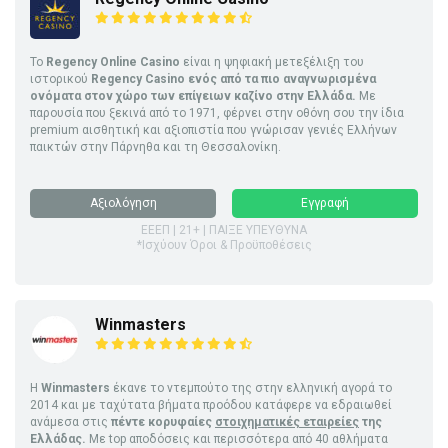
Το
Regency Online Casino
είναι η ψηφιακή μετεξέλιξη του
ιστορικού
Regency Casino ενός από τα πιο αναγνωρισμένα
ονόματα στον χώρο των επίγειων καζίνο στην Ελλάδα.
Με
παρουσία που ξεκινά από το 1971, φέρνει στην οθόνη σου την ίδια
premium αισθητική και αξιοπιστία που γνώρισαν γενιές Ελλήνων
παικτών στην Πάρνηθα και τη Θεσσαλονίκη.
Αξιολόγηση
Εγγραφή
ΕΕΕΠ | 21+ | ΠΑΙΞΕ ΥΠΕΥΘΥΝΑ
*Ισχύουν Όροι & Προϋποθέσεις
Winmasters
Η
Winmasters
έκανε το ντεμπούτο της στην ελληνική αγορά το
2014 και με ταχύτατα βήματα προόδου κατάφερε να εδραιωθεί
ανάμεσα στις
πέντε κορυφαίες
στοιχηματικές εταιρείες
της
Ελλάδας.
Με top αποδόσεις και περισσότερα από 40 αθλήματα