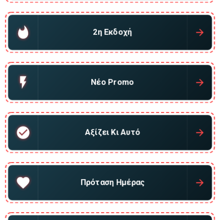
2η Εκδοχή
Νέο Promo
Αξίζει Κι Αυτό
Πρόταση Ημέρας