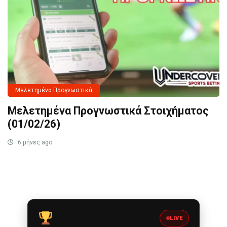
Μελετημένα Προγνωστικά
Μελετημένα Προγνωστικά Στοιχήματος
(01/02/26)
6 μήνες ago
LIVE