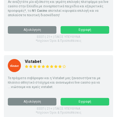
Αν αναζητάτε μία αξιόπιστη και γεμάτη επιλογές πλατφόρμα για live
casino στην Ελλάδα με συναρπαστικά παιχνίδια και εξαιρετικές
προσφορές*, το
N1 Casino
αποτελεί κορυφαία επιλογή και να
απολαύσετε ποιοτική διασκέδαση!
Αξιολόγηση
Εγγραφή
ΕΕΕΠ | 21+ | ΠΑΙΞΕ ΥΠΕΥΘΥΝΑ
*Ισχύουν Όροι & Προϋποθέσεις
Vistabet
Τα πράγματα σοβάρεψαν και η Vistabet μας ξανασυστήνεται με
πλούσιο αθλητικό στοίχημα και ανανεωμένο live casino για να
....νιώσουμε και εμείς vistabet.
Αξιολόγηση
Εγγραφή
ΕΕΕΠ | 21+ | ΠΑΙΞΕ ΥΠΕΥΘΥΝΑ
*Ισχύουν Όροι & Προϋποθέσεις