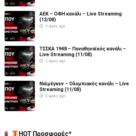
ΑΕΚ – ΟΦΗ κανάλι – Live Streaming
(12/08)
2 ώρες ago
ΤΣΣΚΑ 1948 – Παναθηναϊκός κανάλι –
Live Streaming (11/08)
2 ώρες ago
Ναϊμέγκεν – Ολυμπιακός κανάλι – Live
Streaming (11/08)
2 ώρες ago
HOT Προσφορές*