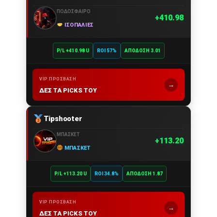
ΠΟΔΌΣΦΑΙΡΟ
410.98
ΙΣΟΠΑΛΊΕΣ
P/L +410.98 U
ROI 57%
ΑΠΌΔΟΣΗ 3.01
VIP ΠΡΌΣΒΑΣΗ
→
ΔΕΣ ΤΑ PICKS ΤΟΥ
Tipshooter
ΜΠΆΣΚΕΤ
113.20
ΜΠΆΣΚΕΤ
P/L +113.20 U
ROI 34.8%
ΑΠΌΔΟΣΗ 1.87
VIP ΠΡΌΣΒΑΣΗ
→
ΔΕΣ ΤΑ PICKS ΤΟΥ