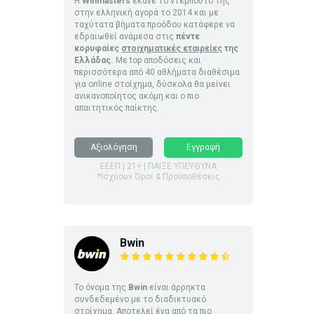
Η
Winmasters
έκανε το ντεμπούτο της
στην ελληνική αγορά το 2014 και με
ταχύτατα βήματα προόδου κατάφερε να
εδραιωθεί ανάμεσα στις
πέντε
κορυφαίες
στοιχηματικές εταιρείες
της
Ελλάδας.
Με top αποδόσεις και
περισσότερα από 40 αθλήματα διαθέσιμα
για online στοίχημα, δύσκολα θα μείνει
ανικανοποίητος ακόμη και ο πιο
απαιτητικός παίκτης.
Αξιολόγηση
Εγγραφή
ΕΕΕΠ | 21+ | ΠΑΙΞΕ ΥΠΕΥΘΥΝΑ
*Ισχύουν Όροι & Προϋποθέσεις
Bwin
Το όνομα της
Bwin
είναι άρρηκτα
συνδεδεμένο με το διαδικτυακό
στοίχημα. Αποτελεί ένα από τα πιο