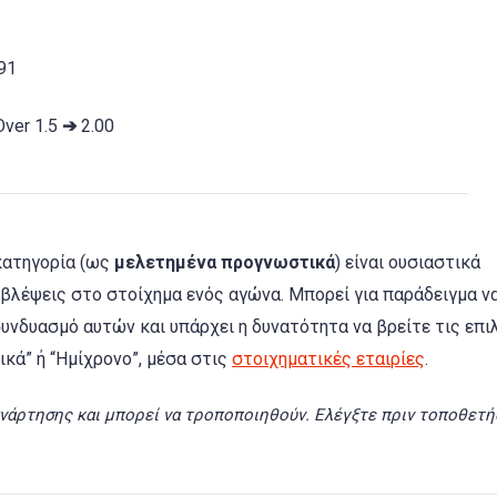
91
Over 1.5
➔
2.00
κατηγορία (ως
μελετημένα προγνωστικά
) είναι ουσιαστικά
οβλέψεις στο στοίχημα ενός αγώνα. Μπορεί για παράδειγμα ν
υνδυασμό αυτών και υπάρχει η δυνατότητα να βρείτε τις επι
ικά” ή “Ημίχρονο”, μέσα στις
στοιχηματικές εταιρίες
.
ανάρτησης και μπορεί να τροποποιηθούν. Ελέγξτε πριν τοποθετή