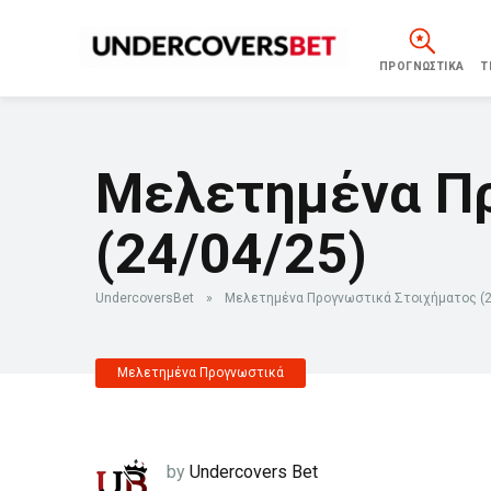
ΠΡΟΓΝΩΣΤΙΚΑ
Τ
Μελετημένα Πρ
(24/04/25)
UndercoversBet
»
Μελετημένα Προγνωστικά Στοιχήματος (2
Μελετημένα Προγνωστικά
by
Undercovers Bet