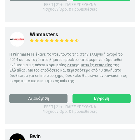
ΕΕΕΠ | 21+ | ΠΑΙΞΕ ΥΠΕΥΘΥΝΑ
*Ισχύουν Όροι & Προϋποθέσεις
Winmasters
Η
Winmasters
έκανε το ντεμπούτο της στην ελληνική αγορά το
2014 και με ταχύτατα βήματα προόδου κατάφερε να εδραιωθεί
ανάμεσα στις
πέντε κορυφαίες
στοιχηματικές εταιρείες
της
Ελλάδας.
Με top αποδόσεις και περισσότερα από 40 αθλήματα
διαθέσιμα για online στοίχημα, δύσκολα θα μείνει ανικανοποίητος
ακόμη και ο πιο απαιτητικός παίκτης.
Αξιολόγηση
Εγγραφή
ΕΕΕΠ | 21+ | ΠΑΙΞΕ ΥΠΕΥΘΥΝΑ
*Ισχύουν Όροι & Προϋποθέσεις
Bwin