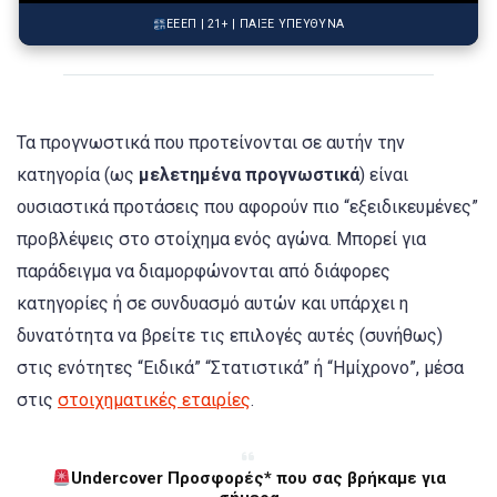
ΕΕΕΠ | 21+ | ΠΑΙΞΕ ΥΠΕΥΘΥΝΑ
Τα προγνωστικά που προτείνονται σε αυτήν την
κατηγορία (ως
μελετημένα προγνωστικά
) είναι
ουσιαστικά προτάσεις που αφορούν πιο “εξειδικευμένες”
προβλέψεις στο στοίχημα ενός αγώνα. Μπορεί για
παράδειγμα να διαμορφώνονται από διάφορες
κατηγορίες ή σε συνδυασμό αυτών και υπάρχει η
δυνατότητα να βρείτε τις επιλογές αυτές (συνήθως)
στις ενότητες “Ειδικά” “Στατιστικά” ή “Ημίχρονο”, μέσα
στις
στοιχηματικές εταιρίες
.
Undercover Προσφορές* που σας βρήκαμε για