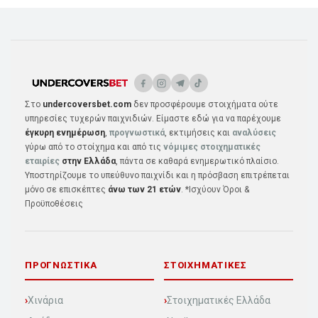
Στο
undercoversbet.com
δεν προσφέρουμε στοιχήματα ούτε
υπηρεσίες τυχερών παιχνιδιών. Είμαστε εδώ για να παρέχουμε
έγκυρη ενημέρωση
,
προγνωστικά
, εκτιμήσεις και
αναλύσεις
γύρω από το στοίχημα και από τις
νόμιμες στοιχηματικές
εταιρίες
στην Ελλάδα
, πάντα σε καθαρά ενημερωτικό πλαίσιο.
Υποστηρίζουμε το υπεύθυνο παιχνίδι και η πρόσβαση επιτρέπεται
μόνο σε επισκέπτες
άνω των 21 ετών
. *Ισχύουν Όροι &
Προϋποθέσεις
ΠΡΟΓΝΩΣΤΙΚΆ
ΣΤΟΙΧΗΜΑΤΙΚΈΣ
Χινάρια
Στοιχηματικές Ελλάδα