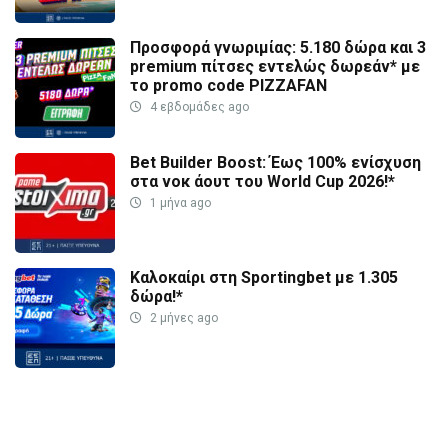
Προσφορά γνωριμίας: 5.180 δώρα και 3
premium πίτσες εντελώς δωρεάν* με
το promo code PIZZAFAN
4 εβδομάδες ago
Bet Builder Boost: Έως 100% ενίσχυση
στα νοκ άουτ του World Cup 2026!*
1 μήνα ago
Καλοκαίρι στη Sportingbet με 1.305
δώρα!*
2 μήνες ago