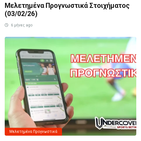
Μελετημένα Προγνωστικά Στοιχήματος
(03/02/26)
6 μήνες ago
Μελετημένα Προγνωστικά