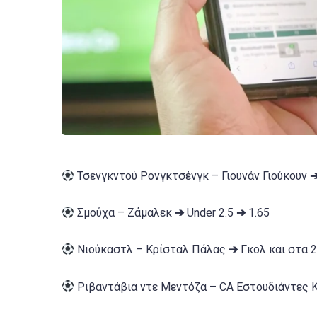
Τσενγκντού Ρονγκτσένγκ – Γιουνάν Γιούκουν
Σμούχα – Ζάμαλεκ
➔
Under 2.5
➔
1.65
Νιούκαστλ – Κρίσταλ Πάλας
➔
Γκολ και στα 
Ριβαντάβια ντε Μεντόζα – CA Εστουδιάντες