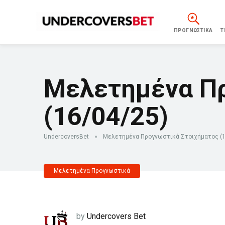
ΠΡΟΓΝΩΣΤΙΚΑ
Τ
Μελετημένα Πρ
(16/04/25)
UndercoversBet
»
Μελετημένα Προγνωστικά Στοιχήματος (1
Μελετημένα Προγνωστικά
by
Undercovers Bet