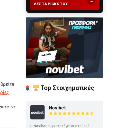
→
ΔΕΣ ΤΑ PICKS ΤΟΥ
 βρείτε
Top Στοιχηματικές
ιρίες
.
σετε το
Novibet
Η
Novibet
συγκαταλέγεται σταθερά