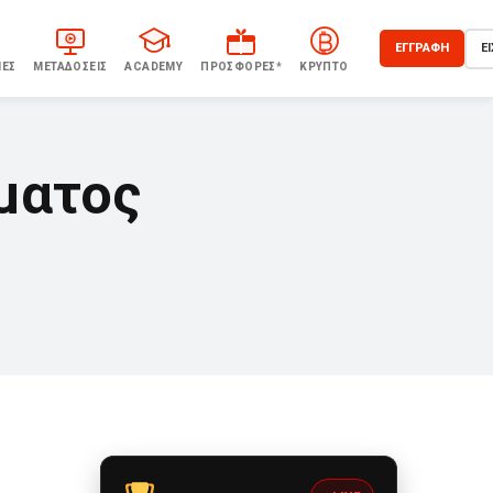
ΕΓΓΡΑΦΗ
Ε
ΙΕΣ
ΜΕΤΑΔΟΣΕΙΣ
ACADEMY
ΠΡΟΣΦΟΡΕΣ*
ΚΡΥΠΤΟ
ματος