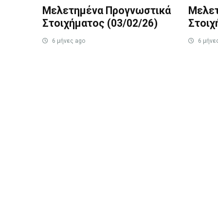
Μελετημένα Προγνωστικά
Μελετ
Στοιχήματος (03/02/26)
Στοιχ
6 μήνες ago
6 μήνε