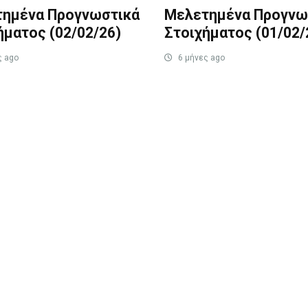
ημένα Προγνωστικά
Μελετημένα Προγνω
ήματος (02/02/26)
Στοιχήματος (01/02/
ς ago
6 μήνες ago