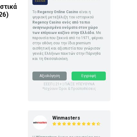
στικά
Το
Regency Online Casino
είναι η
26)
ψηφιακή μετεξέλιξη του ιστορικού
Regency Casino ενός από τα πιο
αναγνωρισμένα ονόματα στον χώρο
των επίγειων καζίνο στην Ελλάδα.
Με
παρουσία που ξεκινά από το 1971, φέρνει
στην οθόνη σου την ίδια premium
αισθητική και αξιοπιστία που γνώρισαν
γενιές Ελλήνων παικτών στην Πάρνηθα
και τη Θεσσαλονίκη.
Αξιολόγηση
Εγγραφή
ΕΕΕΠ | 21+ | ΠΑΙΞΕ ΥΠΕΥΘΥΝΑ
*Ισχύουν Όροι & Προϋποθέσεις
Winmasters