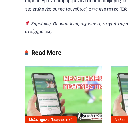
παράδειγμα να διαμορφώνονται από διάφορες κατ
τις επιλογές αυτές (συνήθως) στις ενότητες “Ειδ
Σημείωση: Οι αποδόσεις ισχύουν τη στιγμή της 
στοίχημά σας.
Read More
Μελετημένα Προγνωστικά
Μελετη