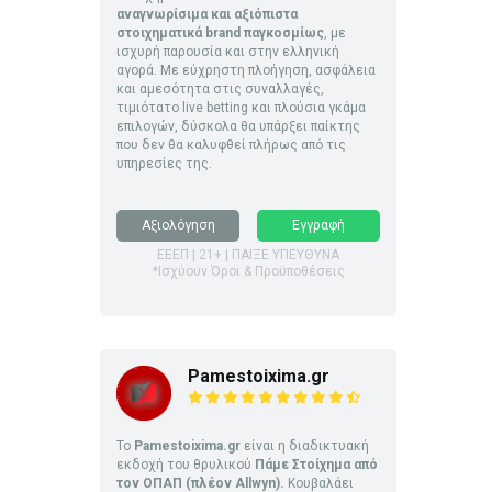
αναγνωρίσιμα και αξιόπιστα
στοιχηματικά brand παγκοσμίως
, με
ισχυρή παρουσία και στην ελληνική
αγορά. Με εύχρηστη πλοήγηση, ασφάλεια
και αμεσότητα στις συναλλαγές,
τιμιότατο live betting και πλούσια γκάμα
επιλογών, δύσκολα θα υπάρξει παίκτης
που δεν θα καλυφθεί πλήρως από τις
υπηρεσίες της.
Αξιολόγηση
Εγγραφή
ΕΕΕΠ | 21+ | ΠΑΙΞΕ ΥΠΕΥΘΥΝΑ
*Ισχύουν Όροι & Προϋποθέσεις
Pamestoixima.gr
Το
Pamestoixima.gr
είναι η διαδικτυακή
εκδοχή του θρυλικού
Πάμε Στοίχημα από
τον ΟΠΑΠ (πλέον Allwyn).
Κουβαλάει