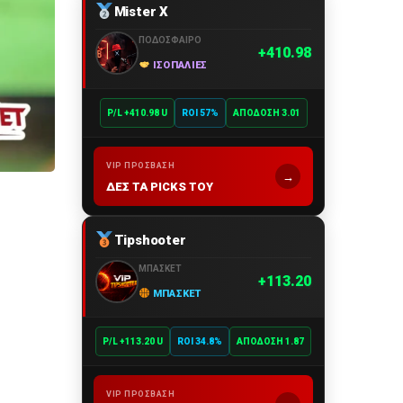
Mister X
ΠΟΔΌΣΦΑΙΡΟ
410.98
ΙΣΟΠΑΛΊΕΣ
P/L +410.98 U
ROI 57%
ΑΠΌΔΟΣΗ 3.01
VIP ΠΡΌΣΒΑΣΗ
→
ΔΕΣ ΤΑ PICKS ΤΟΥ
Tipshooter
ΜΠΆΣΚΕΤ
113.20
ΜΠΆΣΚΕΤ
P/L +113.20 U
ROI 34.8%
ΑΠΌΔΟΣΗ 1.87
VIP ΠΡΌΣΒΑΣΗ