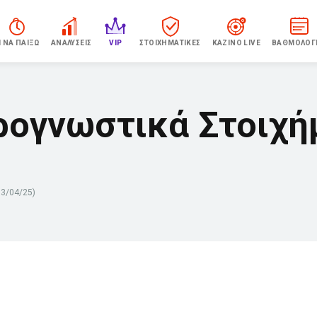
Ι ΝΑ ΠΑΙΞΩ
ΑΝΑΛΥΣΕΙΣ
VIP
ΣΤΟΙΧΗΜΑΤΙΚΕΣ
KAZINO LIVE
ΒΑΘΜΟΛΟΓ
ογνωστικά Στοιχή
3/04/25)