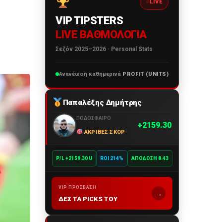
LIVE
VIP TIPSTERS
LIVE ΒΑΘΜΟΛΟΓΊΑ
Σεζόν 2025–2026 · Personal Stats
Ανανέωση καθημερινά
PROFIT (UNITS)
Παπαλέξης Δημήτρης
ΠΟΔΌΣΦΑΙΡΟ
2159.30
ΑΚΡΙΒΈΣ ΣΚΟΡ
P/L +2159.30 U
ROI 214%
ΑΠΌΔΟΣΗ 8.43
VIP ΠΡΌΣΒΑΣΗ
→
ΔΕΣ ΤΑ PICKS ΤΟΥ