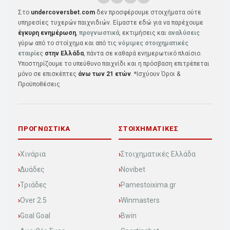
Στο
undercoversbet.com
δεν προσφέρουμε στοιχήματα ούτε
υπηρεσίες τυχερών παιχνιδιών. Είμαστε εδώ για να παρέχουμε
έγκυρη ενημέρωση
,
προγνωστικά
, εκτιμήσεις και
αναλύσεις
γύρω από το στοίχημα και από τις
νόμιμες στοιχηματικές
εταιρίες
στην Ελλάδα
, πάντα σε καθαρά ενημερωτικό πλαίσιο.
Υποστηρίζουμε το υπεύθυνο παιχνίδι και η πρόσβαση επιτρέπεται
μόνο σε επισκέπτες
άνω των 21 ετών
. *Ισχύουν Όροι &
Προϋποθέσεις
ΠΡΟΓΝΩΣΤΙΚΆ
ΣΤΟΙΧΗΜΑΤΙΚΈΣ
Χινάρια
Στοιχηματικές Ελλάδα
Δυάδες
Novibet
Τριάδες
Pamestoixima.gr
Over 2.5
Winmasters
Goal Goal
Bwin