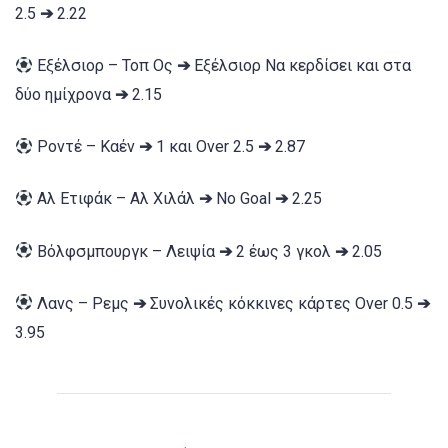
2.5
➔
2.22
Εξέλσιορ – Τοπ Ος
➔
Εξέλσιορ Να κερδίσει και στα
δύο ημίχρονα
➔
2.15
Ροντέ – Καέν
➔
1 και Over 2.5
➔
2.87
Αλ Ετιφάκ – Αλ Χιλάλ
➔
No Goal
➔
2.25
Βόλφσμπουργκ – Λειψία
➔
2 έως 3 γκολ
➔
2.05
Λανς – Ρεμς
➔
Συνολικές κόκκινες κάρτες Over 0.5
➔
3.95