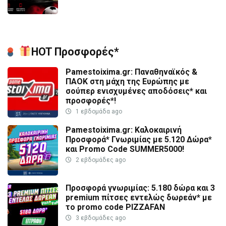
HOT Προσφορές*
Pamestoixima.gr: Παναθηναϊκός &
ΠΑΟΚ στη μάχη της Ευρώπης με
σούπερ ενισχυμένες αποδόσεις* και
προσφορές*!
1 εβδομάδα ago
Pamestoixima.gr: Καλοκαιρινή
Προσφορά* Γνωριμίας με 5.120 Δώρα*
και Promo Code SUMMER5000!
2 εβδομάδες ago
Προσφορά γνωριμίας: 5.180 δώρα και 3
premium πίτσες εντελώς δωρεάν* με
το promo code PIZZAFAN
3 εβδομάδες ago