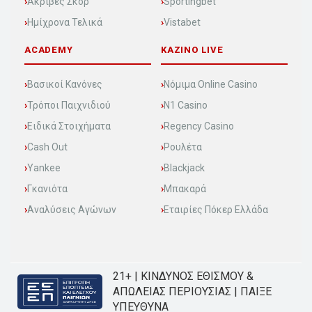
Ακριβές Σκορ
Sportingbet
Ημίχρονα Τελικά
Vistabet
ACADEMY
KAZINO LIVE
Βασικοί Κανόνες
Νόμιμα Online Casino
Τρόποι Παιχνιδιού
N1 Casino
Ειδικά Στοιχήματα
Regency Casino
Cash Out
Ρουλέτα
Yankee
Blackjack
Γκανιότα
Μπακαρά
Αναλύσεις Αγώνων
Εταιρίες Πόκερ Ελλάδα
21+ | ΚΙΝΔΥΝΟΣ ΕΘΙΣΜΟΥ &
ΑΠΩΛΕΙΑΣ ΠΕΡΙΟΥΣΙΑΣ | ΠΑΙΞΕ
ΥΠΕΥΘΥΝΑ