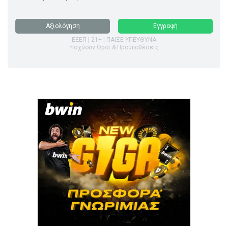
Αξιολόγηση
Εγγραφή
ΕΕΕΠ | 21+ | ΠΑΙΞΕ ΥΠΕΥΘΥΝΑ
*Ισχύουν Όροι & Προϋποθέσεις