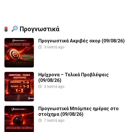
Προγνωστικά
Προγνωστικά Ακριβές σκορ (09/08/26)
3 λεπτά ago
Ημίχρονα – Τελικά Προβλέψεις
(09/08/26)
5 λεπτά ago
Προγνωστικά Μπόμπες ημέρας στο
στοίχημα (09/08/26)
7 λεπτά ago