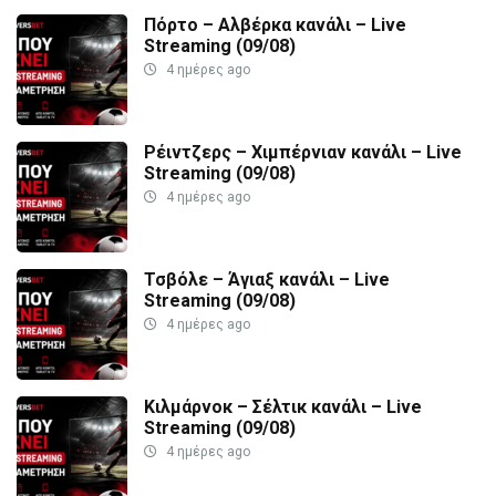
Πόρτο – Αλβέρκα κανάλι – Live
Streaming (09/08)
4 ημέρες ago
Ρέιντζερς – Χιμπέρνιαν κανάλι – Live
Streaming (09/08)
4 ημέρες ago
Τσβόλε – Άγιαξ κανάλι – Live
Streaming (09/08)
4 ημέρες ago
Κιλμάρνοκ – Σέλτικ κανάλι – Live
Streaming (09/08)
4 ημέρες ago