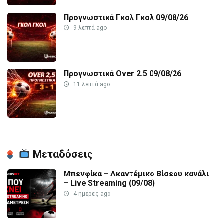
Προγνωστικά Γκολ Γκολ 09/08/26
9 λεπτά ago
Προγνωστικά Over 2.5 09/08/26
11 λεπτά ago
Μεταδόσεις
Μπενφίκα – Ακαντέμικο Βίσεου κανάλι
– Live Streaming (09/08)
4 ημέρες ago