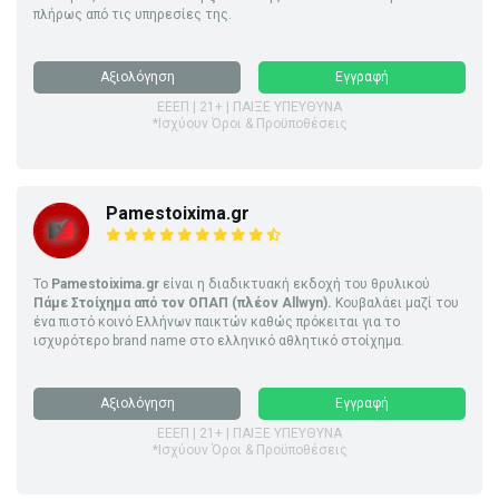
πλήρως από τις υπηρεσίες της.
Αξιολόγηση
Εγγραφή
ΕΕΕΠ | 21+ | ΠΑΙΞΕ ΥΠΕΥΘΥΝΑ
*Ισχύουν Όροι & Προϋποθέσεις
Pamestoixima.gr
Το
Pamestoixima.gr
είναι η διαδικτυακή εκδοχή του θρυλικού
Πάμε Στοίχημα από τον ΟΠΑΠ (πλέον Allwyn).
Κουβαλάει μαζί του
ένα πιστό κοινό Ελλήνων παικτών καθώς πρόκειται για το
ισχυρότερο brand name στο ελληνικό αθλητικό στοίχημα.
Αξιολόγηση
Εγγραφή
ΕΕΕΠ | 21+ | ΠΑΙΞΕ ΥΠΕΥΘΥΝΑ
*Ισχύουν Όροι & Προϋποθέσεις