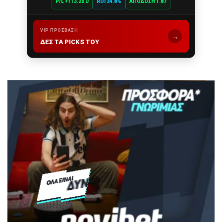
P/L +113.20 U
ROI 34.8%
ΑΠΌΔΟΣΗ 1.87
VIP ΠΡΌΣΒΑΣΗ
→
ΔΕΣ ΤΑ PICKS ΤΟΥ