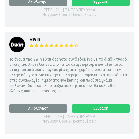
Αξιολόγηση
Εγγραφή
ΕΕΕΠ | 21+ | ΠΑΙΞΕ ΥΠΕΥΘΥΝΑ
*Ισχύουν Όροι & Προϋποθέσεις
Bwin
Το όνομα της
Bwin
είναι άρρηκτα συνδεδεμένο με το διαδικτυακό
στοίχημα. Αποτελεί ένα από τα πιο
αναγνωρίσιμα και αξιόπιστα
στοιχηματικά brand παγκοσμίως
, με ισχυρή παρουσία και στην
ελληνική αγορά. Με εύχρηστη πλοήγηση, ασφάλεια και αμεσότητα
στις συναλλαγές, τιμιότατο live betting και πλούσια γκάμα
επιλογών, δύσκολα θα υπάρξει παίκτης που δεν θα καλυφθεί
πλήρως από τις υπηρεσίες της.
Αξιολόγηση
Εγγραφή
ΕΕΕΠ | 21+ | ΠΑΙΞΕ ΥΠΕΥΘΥΝΑ
*Ισχύουν Όροι & Προϋποθέσεις