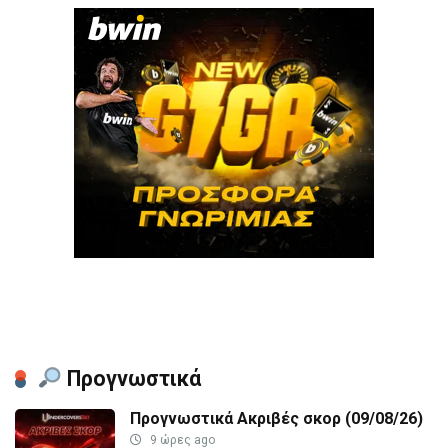
Προγνωστικά
Προγνωστικά Ακριβές σκορ (09/08/26)
9 ώρες ago