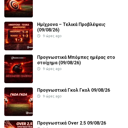
Ημίχρονα – Τελικά Προβλέψεις
(09/08/26)
9 ώρες ago
Προγνωστικά Μπόμπες ημέρας στο
στοίχημα (09/08/26)
9 ώρες ago
Προγνωστικά Γκολ Γκολ 09/08/26
9 ώρες ago
Προγνωστικά Over 2.5 09/08/26