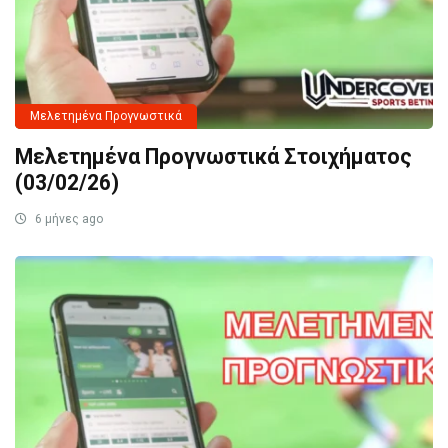
Μελετημένα Προγνωστικά
Μελετημένα Προγνωστικά Στοιχήματος
(03/02/26)
6 μήνες ago