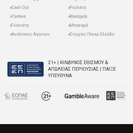
Cash Out
Ρουλέτα
Yankee
Blackjack
Γκανιότα
Μπακαρά
Αναλύσεις Αγώνων
Εταιρίες Πόκερ Ελλάδα
21+ | ΚΙΝΔΥΝΟΣ ΕΘΙΣΜΟΥ &
ΑΠΩΛΕΙΑΣ ΠΕΡΙΟΥΣΙΑΣ | ΠΑΙΞΕ
ΥΠΕΥΘΥΝΑ