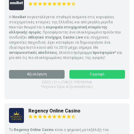
Η
Novibet
συγκαταλέγεται σταθερά ανάμεσα στις κορυφαίες
στοιχηματικές εταιρίες της Ελλάδας και από μεγάλη μερίδα
παικτών θεωρείται η
κορυφαία στοιχηματική εταιρία της
ελληνικής αγοράς
. Προσφέροντας ένα ολοκληρωμένο προϊόν που
συνδυάζει
αθλητικό στοίχημα
,
Casino Live
και σύγχρονες
υπηρεσίες παιχνιδιού, έχει καταφέρει να δημιουργήσει ένα
ιδιαίτερα πιστό κοινό από το 2010 μέχρι σήμερα. Με
ανταγωνιστικές αποδόσεις
, πλούσιο πρόγραμμα
προσφορών
* και
μία από τις πιο ολοκληρωμένες πλατφόρμες της αγοράς!
Αξιολόγηση
Εγγραφή
ΕΕΕΠ | 21+ | ΠΑΙΞΕ ΥΠΕΥΘΥΝΑ
*Ισχύουν Όροι & Προϋποθέσεις
Regency Online Casino
Το
Regency Online Casino
είναι η ψηφιακή μετεξέλιξη του