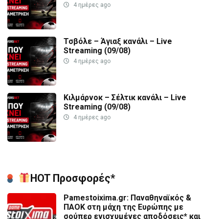
4 ημέρες ago
Τσβόλε – Άγιαξ κανάλι – Live
Streaming (09/08)
4 ημέρες ago
Κιλμάρνοκ – Σέλτικ κανάλι – Live
Streaming (09/08)
4 ημέρες ago
HOT Προσφορές*
Pamestoixima.gr: Παναθηναϊκός &
ΠΑΟΚ στη μάχη της Ευρώπης με
σούπερ ενισχυμένες αποδόσεις* και