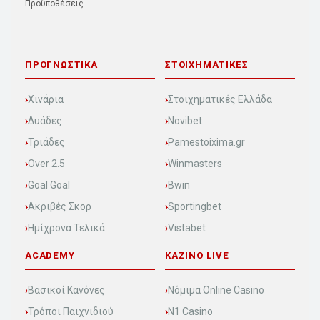
Προϋποθέσεις
ΠΡΟΓΝΩΣΤΙΚΆ
ΣΤΟΙΧΗΜΑΤΙΚΈΣ
Χινάρια
Στοιχηματικές Ελλάδα
Δυάδες
Novibet
Τριάδες
Pamestoixima.gr
Over 2.5
Winmasters
Goal Goal
Bwin
Ακριβές Σκορ
Sportingbet
Ημίχρονα Τελικά
Vistabet
ACADEMY
KAZINO LIVE
Βασικοί Κανόνες
Νόμιμα Online Casino
Τρόποι Παιχνιδιού
N1 Casino