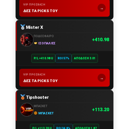
VIP ΠΡΌΣΒΑΣΗ
→
ΔΕΣ ΤΑ PICKS ΤΟΥ
Mister X
ΠΟΔΌΣΦΑΙΡΟ
410.98
ΙΣΟΠΑΛΊΕΣ
P/L +410.98 U
ROI 57%
ΑΠΌΔΟΣΗ 3.01
VIP ΠΡΌΣΒΑΣΗ
→
ΔΕΣ ΤΑ PICKS ΤΟΥ
Tipshooter
ΜΠΆΣΚΕΤ
113.20
ΜΠΆΣΚΕΤ
P/L +113.20 U
ROI 34.8%
ΑΠΌΔΟΣΗ 1.87