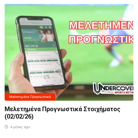
Μελετημένα Προγνωστικά
Μελετημένα Προγνωστικά Στοιχήματος
(02/02/26)
6 μήνες ago