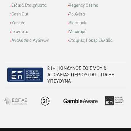
Ειδικά Στοιχήματα
Regency Casino
Cash Out
Ρουλέτα
Yankee
Blackjack
Γκανιότα
Μπακαρά
Αναλύσεις Αγώνων
Εταιρίες Πόκερ Ελλάδα
21+ | ΚΙΝΔΥΝΟΣ ΕΘΙΣΜΟΥ &
ΑΠΩΛΕΙΑΣ ΠΕΡΙΟΥΣΙΑΣ | ΠΑΙΞΕ
ΥΠΕΥΘΥΝΑ