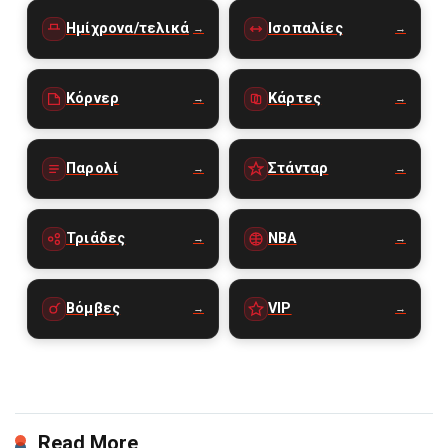
Ημίχρονα/τελικά
Ισοπαλίες
→
→
Κόρνερ
Κάρτες
→
→
Παρολί
Στάνταρ
→
→
Τριάδες
NBA
→
→
Βόμβες
VIP
→
→
Read More