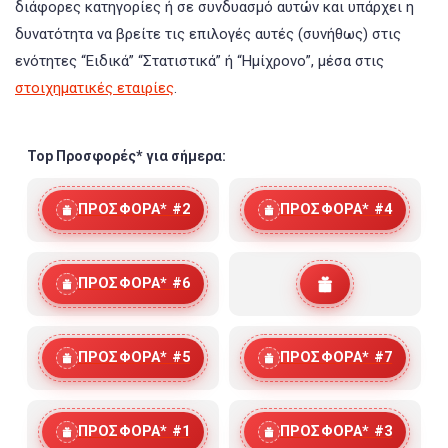
διάφορες κατηγορίες ή σε συνδυασμό αυτών και υπάρχει η
δυνατότητα να βρείτε τις επιλογές αυτές (συνήθως) στις
ενότητες “Ειδικά” “Στατιστικά” ή “Ημίχρονο”, μέσα στις
στοιχηματικές εταιρίες
.
Top Προσφορές* για σήμερα:
ΠΡΟΣΦΟΡΑ* #3
ΠΡΟΣΦΟΡΑ* #5
ΠΡΟΣΦΟΡΑ* #4
ΠΡΟΣΦΟΡΑ* #6
ΠΡΟΣΦΟΡΑ* #8
ΠΡΟΣΦΟΡΑ* #2