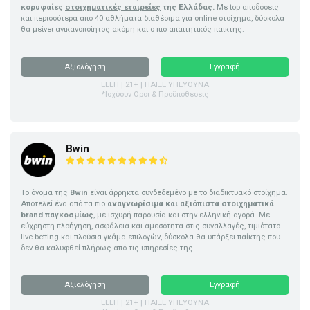
κορυφαίες
στοιχηματικές εταιρείες
της Ελλάδας.
Με top αποδόσεις
και περισσότερα από 40 αθλήματα διαθέσιμα για online στοίχημα, δύσκολα
θα μείνει ανικανοποίητος ακόμη και ο πιο απαιτητικός παίκτης.
Αξιολόγηση
Εγγραφή
ΕΕΕΠ | 21+ | ΠΑΙΞΕ ΥΠΕΥΘΥΝΑ
*Ισχύουν Όροι & Προϋποθέσεις
Bwin
Το όνομα της
Bwin
είναι άρρηκτα συνδεδεμένο με το διαδικτυακό στοίχημα.
Αποτελεί ένα από τα πιο
αναγνωρίσιμα και αξιόπιστα στοιχηματικά
brand παγκοσμίως
, με ισχυρή παρουσία και στην ελληνική αγορά. Με
εύχρηστη πλοήγηση, ασφάλεια και αμεσότητα στις συναλλαγές, τιμιότατο
live betting και πλούσια γκάμα επιλογών, δύσκολα θα υπάρξει παίκτης που
δεν θα καλυφθεί πλήρως από τις υπηρεσίες της.
Αξιολόγηση
Εγγραφή
ΕΕΕΠ | 21+ | ΠΑΙΞΕ ΥΠΕΥΘΥΝΑ