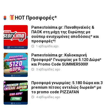
HOT Προσφορές*
Pamestoixima.gr: Παναθηναϊκός &
ΠΑΟΚ στη μάχη της Ευρώπης με
σούπερ ενισχυμένες αποδόσεις* και
προσφορές*!
1 εβδομάδα ago
Pamestoixima.gr: Καλοκαιρινή
Προσφορά* Γνωριμίας με 5.120 Δώρα*
και Promo Code SUMMER5000!
3 εβδομάδες ago
Προσφορά γνωριμίας: 5.180 δώρα και 3
premium πίτσες εντελώς δωρεάν* με
το promo code PIZZAFAN
4 εβδομάδες ago