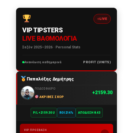
LIVE
VIP TIPSTERS
LIVE ΒΑΘΜΟΛΟΓΊΑ
Σεζόν 2025–2026 · Personal Stats
Ανανέωση καθημερινά
PROFIT (UNITS)
Παπαλέξης Δημήτρης
ΠΟΔΌΣΦΑΙΡΟ
2159.30
ΑΚΡΙΒΈΣ ΣΚΟΡ
P/L +2159.30 U
ROI 214%
ΑΠΌΔΟΣΗ 8.43
VIP ΠΡΌΣΒΑΣΗ