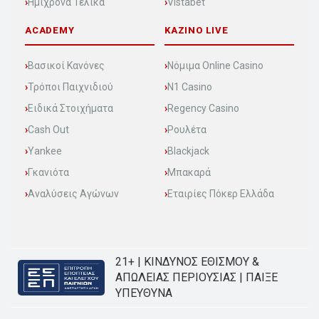
Ημίχρονα Τελικά
Vistabet
ACADEMY
KAZINO LIVE
Βασικοί Κανόνες
Νόμιμα Online Casino
Τρόποι Παιχνιδιού
N1 Casino
Ειδικά Στοιχήματα
Regency Casino
Cash Out
Ρουλέτα
Yankee
Blackjack
Γκανιότα
Μπακαρά
Αναλύσεις Αγώνων
Εταιρίες Πόκερ Ελλάδα
21+ | ΚΙΝΔΥΝΟΣ ΕΘΙΣΜΟΥ &
ΑΠΩΛΕΙΑΣ ΠΕΡΙΟΥΣΙΑΣ | ΠΑΙΞΕ
ΥΠΕΥΘΥΝΑ