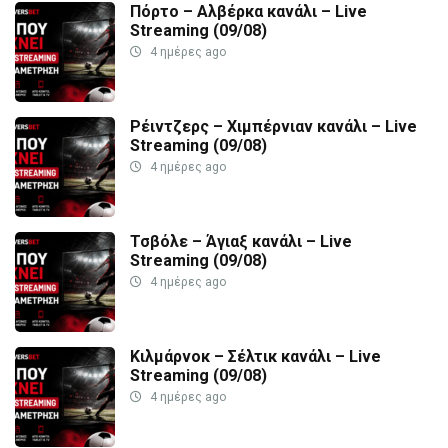
Πόρτο – Αλβέρκα κανάλι – Live
Streaming (09/08)
4 ημέρες ago
Ρέιντζερς – Χιμπέρνιαν κανάλι – Live
Streaming (09/08)
4 ημέρες ago
Τσβόλε – Άγιαξ κανάλι – Live
Streaming (09/08)
4 ημέρες ago
Κιλμάρνοκ – Σέλτικ κανάλι – Live
Streaming (09/08)
4 ημέρες ago