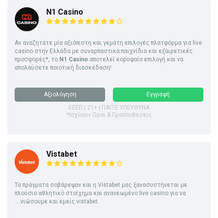
N1 Casino
Αν αναζητάτε μία αξιόπιστη και γεμάτη επιλογές πλατφόρμα για live
casino στην Ελλάδα με συναρπαστικά παιχνίδια και εξαιρετικές
προσφορές*, το
N1 Casino
αποτελεί κορυφαία επιλογή και να
απολαύσετε ποιοτική διασκέδαση!
Αξιολόγηση
Εγγραφή
ΕΕΕΠ | 21+ | ΠΑΙΞΕ ΥΠΕΥΘΥΝΑ
*Ισχύουν Όροι & Προϋποθέσεις
Vistabet
Τα πράγματα σοβάρεψαν και η Vistabet μας ξανασυστήνεται με
πλούσιο αθλητικό στοίχημα και ανανεωμένο live casino για να
....νιώσουμε και εμείς vistabet.