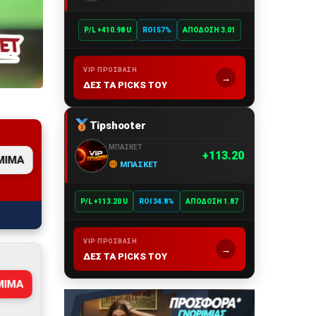
P/L +410.98 U
ROI 57%
ΑΠΌΔΟΣΗ 3.01
VIP ΠΡΌΣΒΑΣΗ
→
ΔΕΣ ΤΑ PICKS ΤΟΥ
Tipshooter
ΜΠΆΣΚΕΤ
113.20
ΜΙΜΑ
ΜΠΆΣΚΕΤ
P/L +113.20 U
ROI 34.8%
ΑΠΌΔΟΣΗ 1.87
VIP ΠΡΌΣΒΑΣΗ
→
ΔΕΣ ΤΑ PICKS ΤΟΥ
ΜΙΜΑ