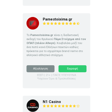
Pamestoixima.gr
Το
Pamestoixima.gr
είναι η διαδικτυακή
εκδοχή του θρυλικού
Πάμε Στοίχημα από τον
ΟΠΑΠ (πλέον Allwyn).
Κουβαλάει μαζί του
ένα πιστό κοινό Ελλήνων παικτών καθώς
πρόκειται για το ισχυρότερο brand name στο
ελληνικό αθλητικό στοίχημα.
Αξιολόγηση
Εγγραφή
ΕΕΕΠ | 21+ | ΠΑΙΞΕ ΥΠΕΥΘΥΝΑ
*Ισχύουν Όροι & Προϋποθέσεις
N1 Casino