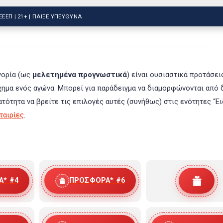
ΕΕΕΠ | 21+ | ΠΑΙΞΕ ΥΠΕΥΘΥΝΑ
γορία (ως
μελετημένα προγνωστικά
) είναι ουσιαστικά προτάσει
χημα ενός αγώνα. Μπορεί για παράδειγμα να διαμορφώνονται από
τότητα να βρείτε τις επιλογές αυτές (συνήθως) στις ενότητες “Ει
ταιρίες
.
* #5
ΠΡΟΣΦΟΡΑ* 