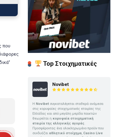
ς που
 διάφορες
δικά”
Top Στοιχηματικές
Novibet
Η
Novibet
συγκαταλέγεται σταθερά ανάμεσα
στις κορυφαίες στοιχηματικές εταιρίες της
#4
Ελλάδας και από μεγάλη μερίδα παικτών
θεωρείται η
κορυφαία στοιχηματική
εταιρία της ελληνικής αγοράς
.
Προσφέροντας ένα ολοκληρωμένο προϊόν που
συνδυάζει
αθλητικό στοίχημα
,
Casino Live