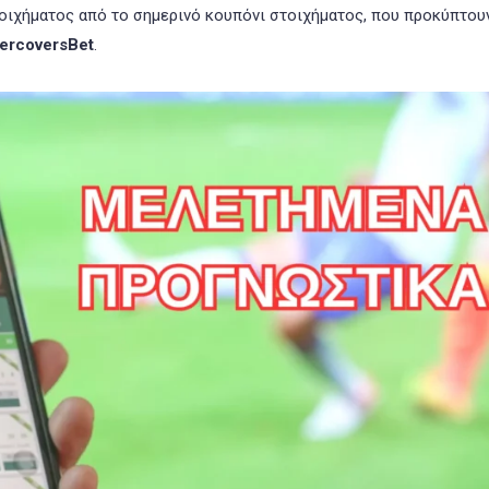
οιχήματος από το σημερινό κουπόνι στοιχήματος, που προκύπτου
ercoversBet
.