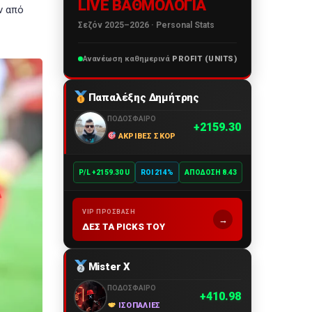
LIVE ΒΑΘΜΟΛΟΓΊΑ
ν από
Σεζόν 2025–2026 · Personal Stats
Ανανέωση καθημερινά
PROFIT (UNITS)
Παπαλέξης Δημήτρης
ΠΟΔΌΣΦΑΙΡΟ
2159.30
ΑΚΡΙΒΈΣ ΣΚΟΡ
P/L +2159.30 U
ROI 214%
ΑΠΌΔΟΣΗ 8.43
VIP ΠΡΌΣΒΑΣΗ
→
ΔΕΣ ΤΑ PICKS ΤΟΥ
Mister X
ΠΟΔΌΣΦΑΙΡΟ
410.98
ΙΣΟΠΑΛΊΕΣ