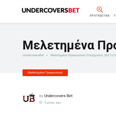
ΠΡΟΓΝΩΣΤΙΚΑ
Τ
Μελετημένα Προ
UndercoversBet
»
Μελετημένα Προγνωστικά Στοιχήματος (02/11/2
Μελετημένα Προγνωστικά
by
Undercovers Bet
9 μήνες ago