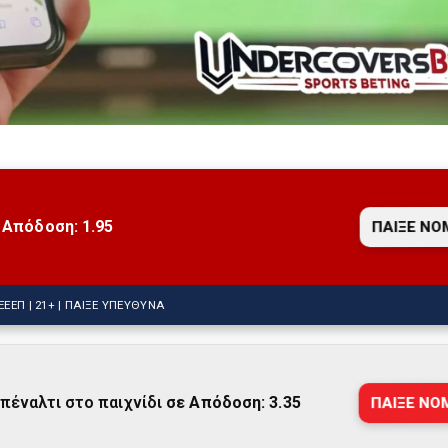
 Απόδοση: 1.95
ΠΑΙΞΕ ΝΟ
ΕΕΕΠ | 21+ | ΠΑΙΞΕ ΥΠΕΥΘΥΝΑ
πέναλτι στο παιχνίδι
σε Απόδοση: 3.35
ΠΑΙΞΕ ΝΟ