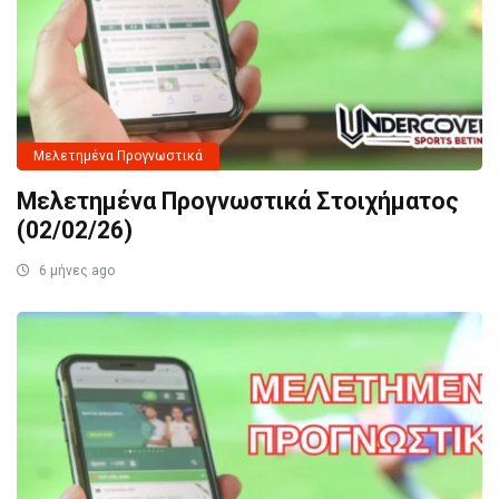
Μελετημένα Προγνωστικά
Μελετημένα Προγνωστικά Στοιχήματος
(02/02/26)
6 μήνες ago