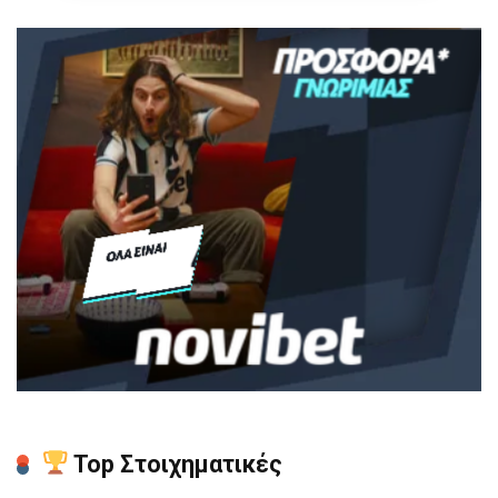
Top Στοιχηματικές