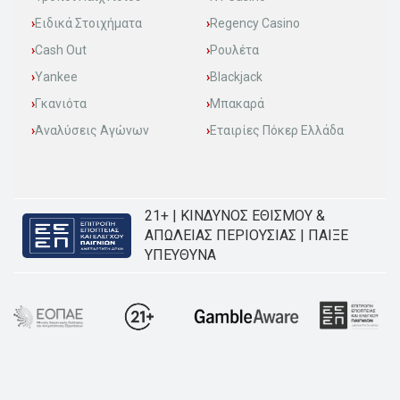
Ειδικά Στοιχήματα
Regency Casino
Cash Out
Ρουλέτα
Yankee
Blackjack
Γκανιότα
Μπακαρά
Αναλύσεις Αγώνων
Εταιρίες Πόκερ Ελλάδα
21+ | ΚΙΝΔΥΝΟΣ ΕΘΙΣΜΟΥ &
ΑΠΩΛΕΙΑΣ ΠΕΡΙΟΥΣΙΑΣ | ΠΑΙΞΕ
ΥΠΕΥΘΥΝΑ