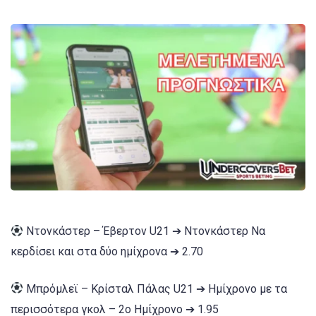
Ντονκάστερ – Έβερτον U21 ➔ Ντονκάστερ Να
κερδίσει και στα δύο ημίχρονα ➔ 2.70
Μπρόμλεϊ – Κρίσταλ Πάλας U21 ➔ Ημίχρονο με τα
περισσότερα γκολ – 2ο Ημίχρονο ➔ 1.95