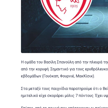
Η ομάδα του Βασίλη Σπανούλη από την πλευρά της
από την κορυφή. Σημαντικό για τους ερυθρόλευκ
εβδομάδων (Γουόκαπ, Φουρνιέ, ΜακΚίσικ).
Στα μεταξύ τους παιχνίδια παρατηρούμε ότι ο Β
ημιτελικό είχε σκοράρει μόλις 7 πόντους. Έχει υψ