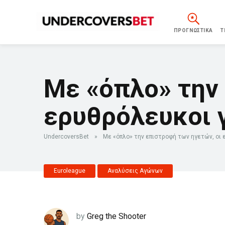
ΠΡΟΓΝΩΣΤΙΚΑ
Τ
Με «όπλο» την
ερυθρόλευκοι γ
UndercoversBet
»
Με «όπλο» την επιστροφή των ηγετών, οι ε
Euroleague
Αναλύσεις Αγώνων
by
Greg the Shooter