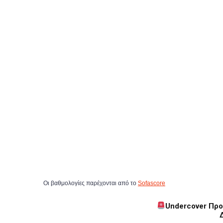
Οι βαθμολογίες παρέχονται από το
Sofascore
Undercover Προ