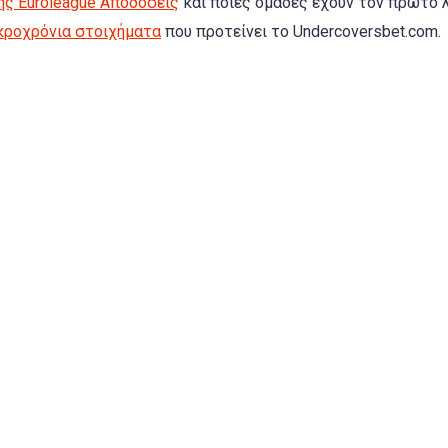
ής Euroleague Αποδόσεις
και ποιες ομάδες έχουν τον πρώτο 
κροχρόνια στοιχήματα
που προτείνει το Undercoversbet.com.