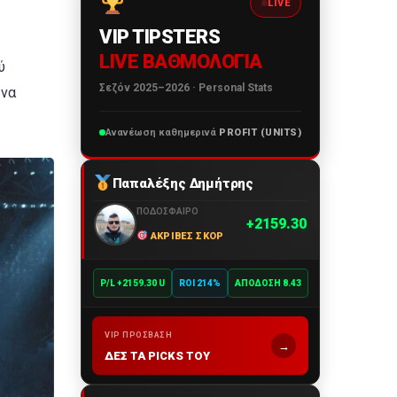
LIVE
VIP TIPSTERS
LIVE ΒΑΘΜΟΛΟΓΊΑ
ύ
Σεζόν 2025–2026 · Personal Stats
 να
Ανανέωση καθημερινά
PROFIT (UNITS)
Παπαλέξης Δημήτρης
ΠΟΔΌΣΦΑΙΡΟ
2159.30
ΑΚΡΙΒΈΣ ΣΚΟΡ
P/L +2159.30 U
ROI 214%
ΑΠΌΔΟΣΗ 8.43
VIP ΠΡΌΣΒΑΣΗ
→
ΔΕΣ ΤΑ PICKS ΤΟΥ