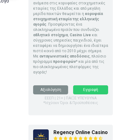
λόγο
ανάμεσα στις κορυφαίες στοιχηματικές
εταιρίες της Ελλάδας και από μεγάλη
μερίδα παικτών θεωρείται η
κορυφαία
στοιχηματική εταιρία της ελληνικής
αγοράς
. Προσφέροντας ένα
ολοκληρωμένο προϊόν που συνδυάζει
αθλητικό στοίχημα
,
Casino Live
και
σύγχρονες υπηρεσίες παιχνιδιού, έχει
καταφέρει να δημιουργήσει ένα ιδιαίτερα
πιστό κοινό από το 2010 μέχρι σήμερα.
Με
ανταγωνιστικές αποδόσεις
, πλούσιο
πρόγραμμα
προσφορών
* και μία από τις
πιο ολοκληρωμένες πλατφόρμες της
αγοράς!
Αξιολόγηση
Εγγραφή
ΕΕΕΠ | 21+ | ΠΑΙΞΕ ΥΠΕΥΘΥΝΑ
*Ισχύουν Όροι & Προϋποθέσεις
Regency Online Casino