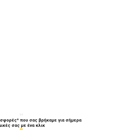
σφορές* που σας βρήκαμε για σήμερα
Δικές σας με ένα κλικ