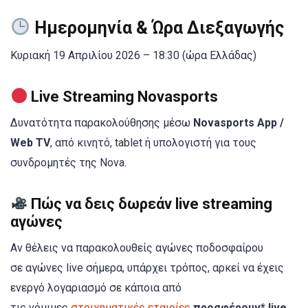
Ημερομηνία & Ώρα Διεξαγωγής
Κυριακή 19 Απριλίου 2026 – 18:30 (ώρα Ελλάδας)
Live Streaming Novasports
Δυνατότητα παρακολούθησης μέσω
Novasports App /
Web TV
, από κινητό, tablet ή υπολογιστή για τους
συνδρομητές της Nova.
Πώς να δεις δωρεάν live streaming
αγώνες
Αν θέλεις να παρακολουθείς αγώνες ποδοσφαίρου
σε αγώνες live σήμερα, υπάρχει τρόπος, αρκεί να έχεις
ενεργό λογαριασμό σε κάποια από
τις νόμιμες
στοιχηματικές εταιρίες
προσφέρουν* live