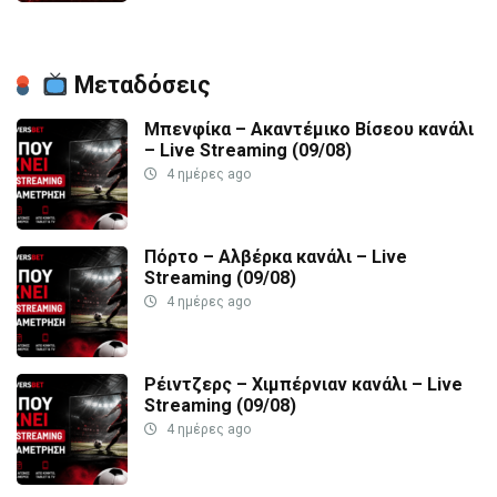
Μεταδόσεις
Μπενφίκα – Ακαντέμικο Βίσεου κανάλι
– Live Streaming (09/08)
4 ημέρες ago
Πόρτο – Αλβέρκα κανάλι – Live
Streaming (09/08)
4 ημέρες ago
Ρέιντζερς – Χιμπέρνιαν κανάλι – Live
Streaming (09/08)
4 ημέρες ago