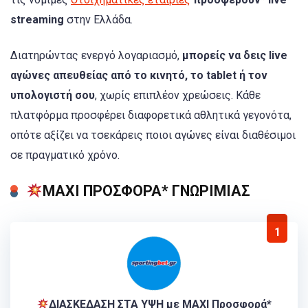
streaming
στην Ελλάδα.
Διατηρώντας ενεργό λογαριασμό,
μπορείς να δεις live
αγώνες απευθείας από το κινητό, το tablet ή τον
υπολογιστή σου
, χωρίς επιπλέον χρεώσεις. Κάθε
πλατφόρμα προσφέρει διαφορετικά αθλητικά γεγονότα,
οπότε αξίζει να τσεκάρεις ποιοι αγώνες είναι διαθέσιμοι
σε πραγματικό χρόνο.
MAXI ΠΡΟΣΦΟΡΑ* ΓΝΩΡΙΜΙΑΣ
1
ΔΙΑΣΚΕΔΑΣΗ ΣΤΑ ΥΨΗ με ΜΑΧΙ Προσφορά*