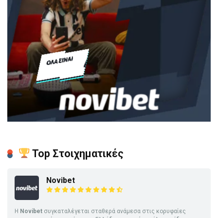
Top Στοιχηματικές
Novibet
Η
Novibet
συγκαταλέγεται σταθερά ανάμεσα στις κορυφαίες