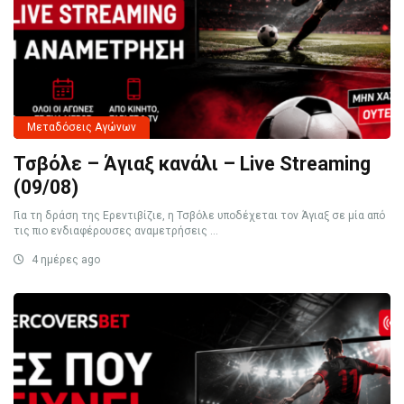
Μεταδόσεις Αγώνων
Τσβόλε – Άγιαξ κανάλι – Live Streaming
(09/08)
Για τη δράση της Ερεντιβίζιε, η Τσβόλε υποδέχεται τον Άγιαξ σε μία από
τις πιο ενδιαφέρουσες αναμετρήσεις ...
4 ημέρες ago