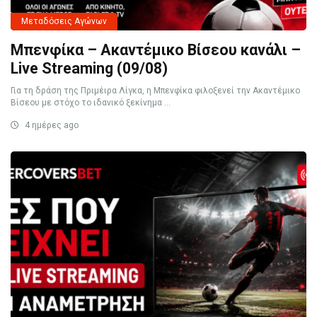
Μεταδόσεις Αγώνων
Μπενφίκα – Ακαντέμικο Βίσεου κανάλι –
Live Streaming (09/08)
Για τη δράση της Πριμέιρα Λίγκα, η Μπενφίκα φιλοξενεί την Ακαντέμικο
Βίσεου με στόχο το ιδανικό ξεκίνημα ...
4 ημέρες ago