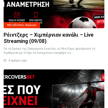
Μεταδόσεις Αγώνων
Ρέιντζερς – Χιμπέρνιαν κανάλι – Live
Streaming (09/08)
Για τη δράση της Πρέμιερσιπ Σκωτίας, οι Ρέιντζερς φιλοξενούν τη
Χιμπέρνιαν με στόχο να συνεχίσουν νικηφόρα τις ...
4 ημέρες ago