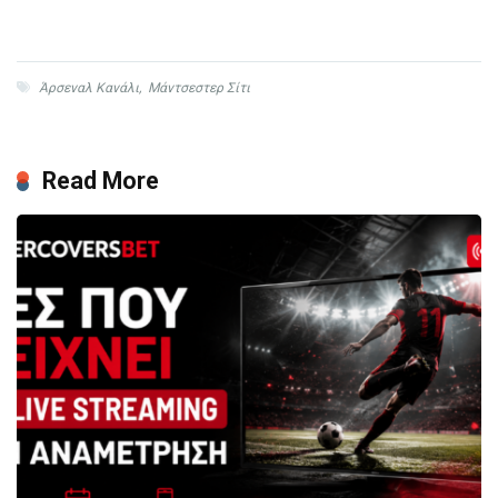
Άρσεναλ Κανάλι
,
Μάντσεστερ Σίτι
Read More