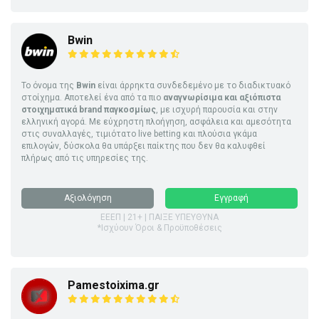
Bwin
Το όνομα της
Bwin
είναι άρρηκτα συνδεδεμένο με το διαδικτυακό
στοίχημα. Αποτελεί ένα από τα πιο
αναγνωρίσιμα και αξιόπιστα
στοιχηματικά brand παγκοσμίως
, με ισχυρή παρουσία και στην
ελληνική αγορά. Με εύχρηστη πλοήγηση, ασφάλεια και αμεσότητα
στις συναλλαγές, τιμιότατο live betting και πλούσια γκάμα
επιλογών, δύσκολα θα υπάρξει παίκτης που δεν θα καλυφθεί
πλήρως από τις υπηρεσίες της.
Αξιολόγηση
Εγγραφή
ΕΕΕΠ | 21+ | ΠΑΙΞΕ ΥΠΕΥΘΥΝΑ
*Ισχύουν Όροι & Προϋποθέσεις
Pamestoixima.gr