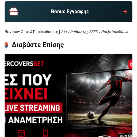
Bonus Εγγραφής
*Ισχύουν Όροι & Προϋποθέσεις |
21+ | Ρυθμιστής ΕΕΕΠ | Παίξε Υπεύθυνα
Διαβάστε Επίσης