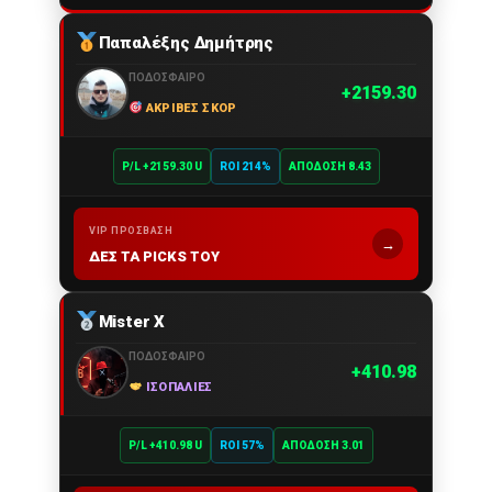
Παπαλέξης Δημήτρης
ΠΟΔΌΣΦΑΙΡΟ
2159.30
ΑΚΡΙΒΈΣ ΣΚΟΡ
P/L +2159.30 U
ROI 214%
ΑΠΌΔΟΣΗ 8.43
VIP ΠΡΌΣΒΑΣΗ
→
ΔΕΣ ΤΑ PICKS ΤΟΥ
Mister X
ΠΟΔΌΣΦΑΙΡΟ
410.98
ΙΣΟΠΑΛΊΕΣ
P/L +410.98 U
ROI 57%
ΑΠΌΔΟΣΗ 3.01