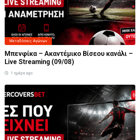
Μεταδόσεις Αγώνων
Μπενφίκα – Ακαντέμικο Βίσεου κανάλι –
Live Streaming (09/08)
1 ημέρα ago