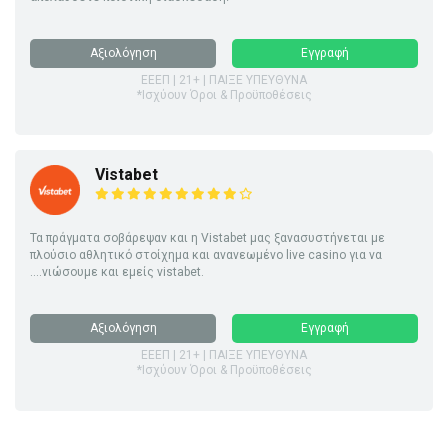
Αξιολόγηση
Εγγραφή
ΕΕΕΠ | 21+ | ΠΑΙΞΕ ΥΠΕΥΘΥΝΑ
*Ισχύουν Όροι & Προϋποθέσεις
Vistabet
Τα πράγματα σοβάρεψαν και η Vistabet μας ξανασυστήνεται με
πλούσιο αθλητικό στοίχημα και ανανεωμένο live casino για να
....νιώσουμε και εμείς vistabet.
Αξιολόγηση
Εγγραφή
ΕΕΕΠ | 21+ | ΠΑΙΞΕ ΥΠΕΥΘΥΝΑ
*Ισχύουν Όροι & Προϋποθέσεις