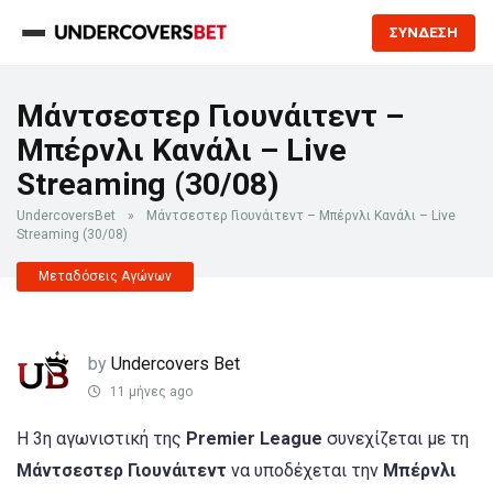
ΣΥΝΔΕΣΗ
Μάντσεστερ Γιουνάιτεντ –
Μπέρνλι Κανάλι – Live
Streaming (30/08)
UndercoversBet
»
Μάντσεστερ Γιουνάιτεντ – Μπέρνλι Κανάλι – Live
Streaming (30/08)
Μεταδόσεις Αγώνων
by
Undercovers Bet
11 μήνες ago
Η 3η αγωνιστική της
Premier League
συνεχίζεται με τη
Μάντσεστερ Γιουνάιτεντ
να υποδέχεται την
Μπέρνλι