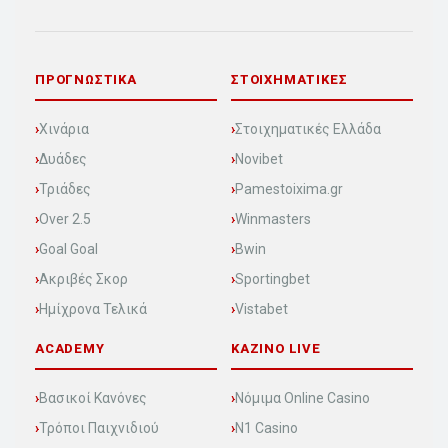
ΠΡΟΓΝΩΣΤΙΚΆ
ΣΤΟΙΧΗΜΑΤΙΚΈΣ
Χινάρια
Στοιχηματικές Ελλάδα
Δυάδες
Novibet
Τριάδες
Pamestoixima.gr
Over 2.5
Winmasters
Goal Goal
Bwin
Ακριβές Σκορ
Sportingbet
Ημίχρονα Τελικά
Vistabet
ACADEMY
KAZINO LIVE
Βασικοί Κανόνες
Νόμιμα Online Casino
Τρόποι Παιχνιδιού
N1 Casino