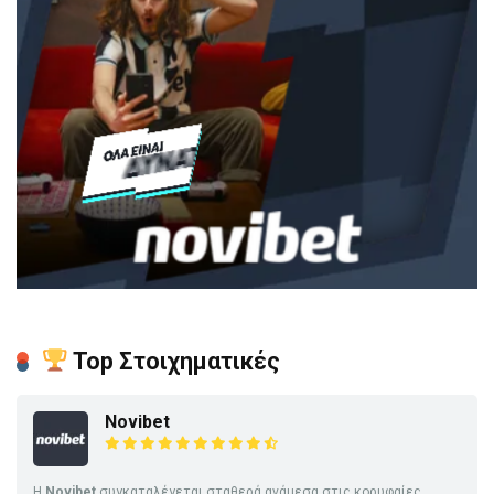
Top Στοιχηματικές
Novibet
Η
Novibet
συγκαταλέγεται σταθερά ανάμεσα στις κορυφαίες