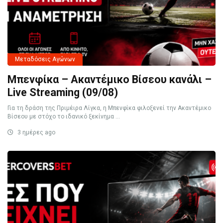
Μεταδόσεις Αγώνων
Μπενφίκα – Ακαντέμικο Βίσεου κανάλι –
Live Streaming (09/08)
Για τη δράση της Πριμέιρα Λίγκα, η Μπενφίκα φιλοξενεί την Ακαντέμικο
Βίσεου με στόχο το ιδανικό ξεκίνημα ...
3 ημέρες ago