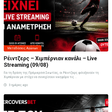
Μεταδόσεις Αγώνων
Ρέιντζερς – Χιμπέρνιαν κανάλι – Live
Streaming (09/08)
Για τη δράση της Πρέμιερσιπ Σκωτίας, οι Ρέιντζερς φιλοξενούν τη
Χιμπέρνιαν με στόχο να συνεχίσουν νικηφόρα τις ...
3 ημέρες ago