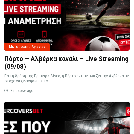
Μεταδόσεις Αγώνων
Πόρτο – Αλβέρκα κανάλι – Live Streaming
(09/08)
Για τη δράση της Πριμέιρα Λίγκα, η Πόρτο αντιμετωπίζει την Αλβέρκα με
στόχο να ξεκινήσει με το ...
3 ημέρες ago