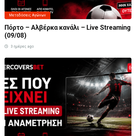
Μεταδόσεις Αγώνων
Πόρτο – Αλβέρκα κανάλι – Live Streaming
(09/08)
3 ημέρες ago