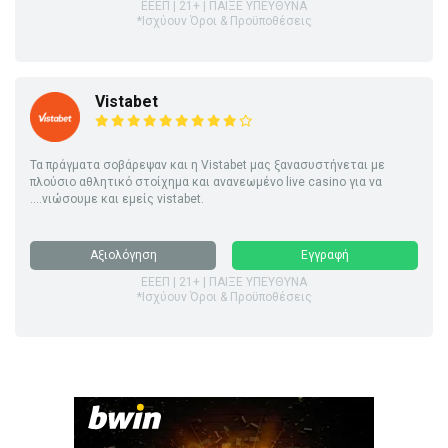
ΕΕΕΠ | 21+ | ΠΑΙΞΕ ΥΠΕΥΘΥΝΑ
*Ισχύουν Όροι & Προϋποθέσεις
Vistabet
Τα πράγματα σοβάρεψαν και η Vistabet μας ξανασυστήνεται με
πλούσιο αθλητικό στοίχημα και ανανεωμένο live casino για να
....νιώσουμε και εμείς vistabet.
Αξιολόγηση
Εγγραφή
ΕΕΕΠ | 21+ | ΠΑΙΞΕ ΥΠΕΥΘΥΝΑ
*Ισχύουν Όροι & Προϋποθέσεις