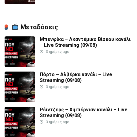
Μεταδόσεις
Μπενφίκα – Ακαντέμικο Βίσεου κανάλι
– Live Streaming (09/08)
3 ημέρες ago
Πόρτο – Αλβέρκα κανάλι – Live
Streaming (09/08)
3 ημέρες ago
Ρέιντζερς – Χιμπέρνιαν κανάλι – Live
Streaming (09/08)
3 ημέρες ago