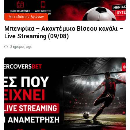
Μεταδόσεις Αγώνων
Μπενφίκα – Ακαντέμικο Βίσεου κανάλι –
Live Streaming (09/08)
3 ημέρες ago