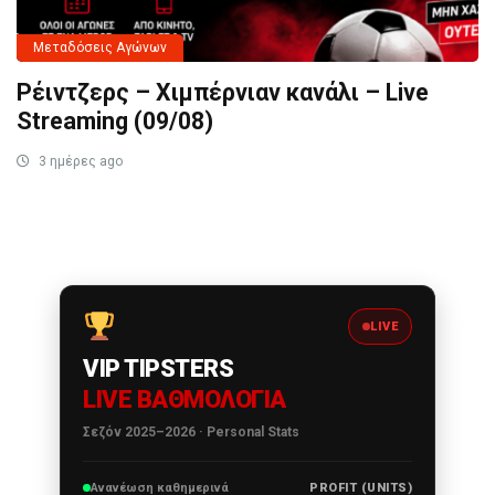
Μεταδόσεις Αγώνων
Ρέιντζερς – Χιμπέρνιαν κανάλι – Live
Streaming (09/08)
3 ημέρες ago
LIVE
VIP TIPSTERS
LIVE ΒΑΘΜΟΛΟΓΊΑ
Σεζόν 2025–2026 · Personal Stats
Ανανέωση καθημερινά
PROFIT (UNITS)