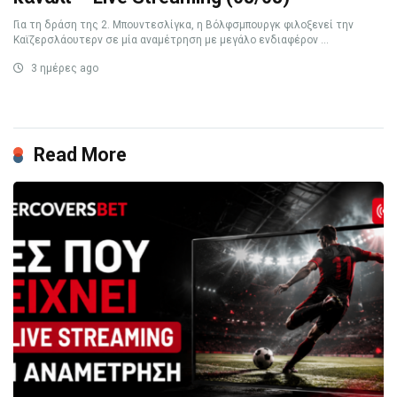
Για τη δράση της 2. Μπουντεσλίγκα, η Βόλφσμπουργκ φιλοξενεί την
Καϊζερσλάουτερν σε μία αναμέτρηση με μεγάλο ενδιαφέρον ...
3 ημέρες ago
Read More