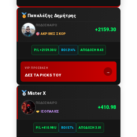
Παπαλέξης Δημήτρης
ΠΟΔΌΣΦΑΙΡΟ
2159.30
ΑΚΡΙΒΈΣ ΣΚΟΡ
P/L +2159.30 U
ROI 214%
ΑΠΌΔΟΣΗ 8.43
VIP ΠΡΌΣΒΑΣΗ
→
ΔΕΣ ΤΑ PICKS ΤΟΥ
Mister X
ΠΟΔΌΣΦΑΙΡΟ
410.98
ΙΣΟΠΑΛΊΕΣ
P/L +410.98 U
ROI 57%
ΑΠΌΔΟΣΗ 3.01