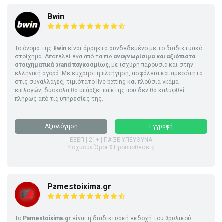
Bwin
Το όνομα της
Bwin
είναι άρρηκτα συνδεδεμένο με το διαδικτυακό
στοίχημα. Αποτελεί ένα από τα πιο
αναγνωρίσιμα και αξιόπιστα
στοιχηματικά brand παγκοσμίως
, με ισχυρή παρουσία και στην
ελληνική αγορά. Με εύχρηστη πλοήγηση, ασφάλεια και αμεσότητα
στις συναλλαγές, τιμιότατο live betting και πλούσια γκάμα
επιλογών, δύσκολα θα υπάρξει παίκτης που δεν θα καλυφθεί
πλήρως από τις υπηρεσίες της.
Αξιολόγηση
Εγγραφή
ΕΕΕΠ | 21+ | ΠΑΙΞΕ ΥΠΕΥΘΥΝΑ
*Ισχύουν Όροι & Προϋποθέσεις
Pamestoixima.gr
Το
Pamestoixima.gr
είναι η διαδικτυακή εκδοχή του θρυλικού