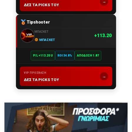
→
ΔΕΣ ΤΑ PICKS ΤΟΥ
Tipshooter
ΜΠΆΣΚΕΤ
113.20
ΜΠΆΣΚΕΤ
P/L +113.20 U
ROI 34.8%
ΑΠΌΔΟΣΗ 1.87
VIP ΠΡΌΣΒΑΣΗ
→
ΔΕΣ ΤΑ PICKS ΤΟΥ