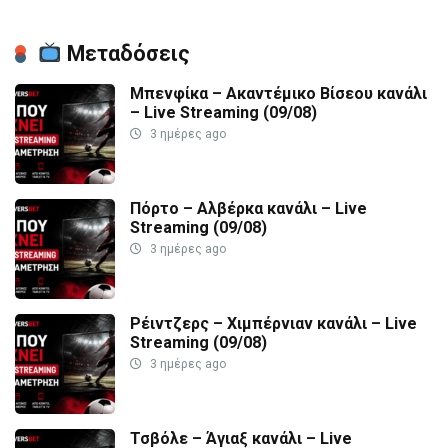
Μεταδόσεις
Μπενφίκα – Ακαντέμικο Βίσεου κανάλι
– Live Streaming (09/08)
3 ημέρες ago
Πόρτο – Αλβέρκα κανάλι – Live
Streaming (09/08)
3 ημέρες ago
Ρέιντζερς – Χιμπέρνιαν κανάλι – Live
Streaming (09/08)
3 ημέρες ago
Τσβόλε – Άγιαξ κανάλι – Live