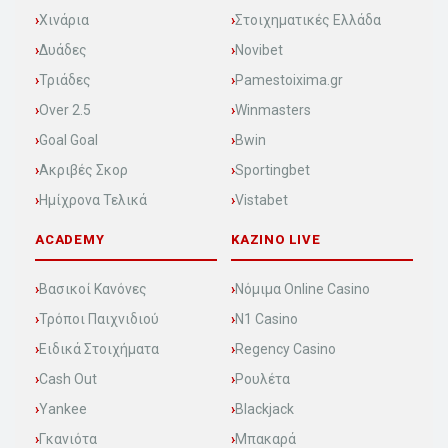
Χινάρια
Στοιχηματικές Ελλάδα
Δυάδες
Novibet
Τριάδες
Pamestoixima.gr
Over 2.5
Winmasters
Goal Goal
Bwin
Ακριβές Σκορ
Sportingbet
Ημίχρονα Τελικά
Vistabet
ACADEMY
KAZINO LIVE
Βασικοί Κανόνες
Νόμιμα Online Casino
Τρόποι Παιχνιδιού
N1 Casino
Ειδικά Στοιχήματα
Regency Casino
Cash Out
Ρουλέτα
Yankee
Blackjack
Γκανιότα
Μπακαρά