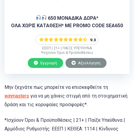
650 ΜΟΝΑΔΙΚΑ ΔΩΡΑ*
ΟΛΑ ΧΩΡΙΣ ΚΑΤΑΘΕΣΗ* ΜΕ PROMO CODE SEA650
9.3
ΕΕΕΠ | 21+ | ΠΑΙΞΕ ΥΠΕΥΘΥΝΑ
*Ισχύουν Όροι & Προϋποθέσεις
Εγγραφή
Αξιολόγηση
Μην ξεχνάτε πως μπορείτε να επισκεφθείτε τη
winmasters
για να μη χάνεις στιγμή από τη στοιχηματική
δράση και τις κορυφαίες προσφορές*.
*Ισχύουν Όροι & Προϋποθέσεις | 21+ | Παίξε Υπεύθυνα |
Αρμόδιος Ρυθμιστής: ΕΕΕΠ | ΚΕΘΕΑ: 1114 | Κίνδυνος