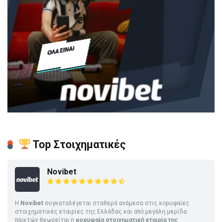
Top Στοιχηματικές
Novibet
Η
Novibet
συγκαταλέγεται σταθερά ανάμεσα στις κορυφαίες
στοιχηματικές εταιρίες της Ελλάδας και από μεγάλη μερίδα
παικτών θεωρείται η
κορυφαία στοιχηματική εταιρία της