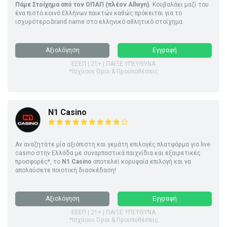
Πάμε Στοίχημα από τον ΟΠΑΠ (πλέον Allwyn).
Κουβαλάει μαζί του
ένα πιστό κοινό Ελλήνων παικτών καθώς πρόκειται για το
ισχυρότερο brand name στο ελληνικό αθλητικό στοίχημα.
Αξιολόγηση
Εγγραφή
ΕΕΕΠ | 21+ | ΠΑΙΞΕ ΥΠΕΥΘΥΝΑ
*Ισχύουν Όροι & Προϋποθέσεις
N1 Casino
Αν αναζητάτε μία αξιόπιστη και γεμάτη επιλογές πλατφόρμα για live
casino στην Ελλάδα με συναρπαστικά παιχνίδια και εξαιρετικές
προσφορές*, το
N1 Casino
αποτελεί κορυφαία επιλογή και να
απολαύσετε ποιοτική διασκέδαση!
Αξιολόγηση
Εγγραφή
ΕΕΕΠ | 21+ | ΠΑΙΞΕ ΥΠΕΥΘΥΝΑ
*Ισχύουν Όροι & Προϋποθέσεις