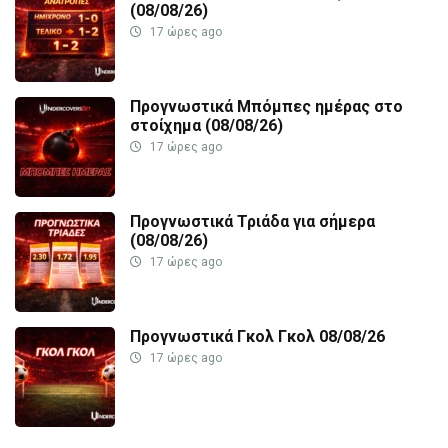
(08/08/26)
17 ώρες ago
Προγνωστικά Μπόμπες ημέρας στο
στοίχημα (08/08/26)
17 ώρες ago
Προγνωστικά Τριάδα για σήμερα
(08/08/26)
17 ώρες ago
Προγνωστικά Γκολ Γκολ 08/08/26
17 ώρες ago