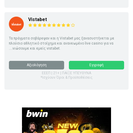
Vistabet
Τα πράγματα σοβάρεψαν και η Vistabet μας ξανασυστήνεται με
πλούσιο αθλητικό στοίχημα και ανανεωμένο live casino για να
....νιώσουμε και εμείς vistabet.
Αξιολόγηση
Εγγραφή
ΕΕΕΠ | 21+ | ΠΑΙΞΕ ΥΠΕΥΘΥΝΑ
*Ισχύουν Όροι & Προϋποθέσεις