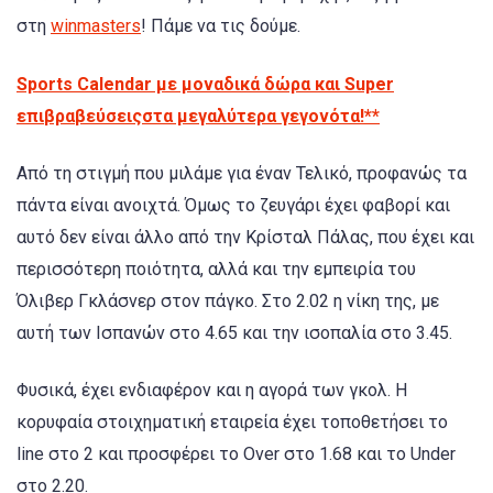
στη
winmasters
! Πάμε να τις δούμε.
Sports Calendar με μοναδικά δώρα και Super
επιβραβεύσειςστα μεγαλύτερα γεγονότα!**
Από τη στιγμή που μιλάμε για έναν Τελικό, προφανώς τα
πάντα είναι ανοιχτά. Όμως το ζευγάρι έχει φαβορί και
αυτό δεν είναι άλλο από την Κρίσταλ Πάλας, που έχει και
περισσότερη ποιότητα, αλλά και την εμπειρία του
Όλιβερ Γκλάσνερ στον πάγκο. Στο 2.02 η νίκη της, με
αυτή των Ισπανών στο 4.65 και την ισοπαλία στο 3.45.
Φυσικά, έχει ενδιαφέρον και η αγορά των γκολ. Η
κορυφαία στοιχηματική εταιρεία έχει τοποθετήσει το
line στο 2 και προσφέρει το Over στο 1.68 και το Under
στο 2.20.