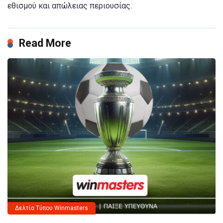
εθισμού και απώλειας περιουσίας.
Read More
Δελτία Τύπου Winmasters