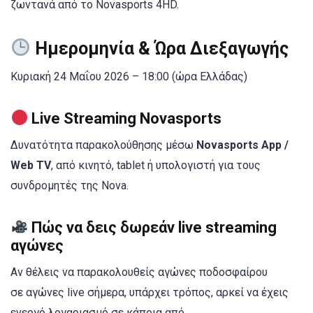
ζωντανά από το Novasports 4HD.
Ημερομηνία & Ώρα Διεξαγωγής
Κυριακή 24 Μαΐου 2026 – 18:00 (ώρα Ελλάδας)
Live Streaming Novasports
Δυνατότητα παρακολούθησης μέσω
Novasports App /
Web TV
, από κινητό, tablet ή υπολογιστή για τους
συνδρομητές της Nova.
Πώς να δεις δωρεάν live streaming
αγώνες
Αν θέλεις να παρακολουθείς αγώνες ποδοσφαίρου
σε αγώνες live σήμερα, υπάρχει τρόπος, αρκεί να έχεις
ενεργό λογαριασμό σε κάποια από