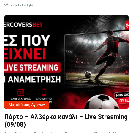
3 ημέρες ago
Μεταδόσεις Αγώνων
Πόρτο – Αλβέρκα κανάλι – Live Streaming
(09/08)