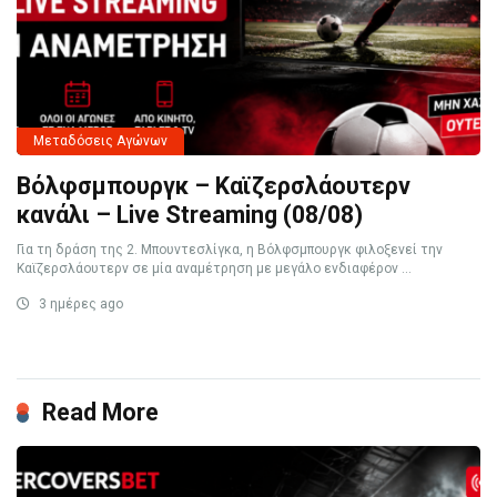
Μεταδόσεις Αγώνων
Βόλφσμπουργκ – Καϊζερσλάουτερν
κανάλι – Live Streaming (08/08)
Για τη δράση της 2. Μπουντεσλίγκα, η Βόλφσμπουργκ φιλοξενεί την
Καϊζερσλάουτερν σε μία αναμέτρηση με μεγάλο ενδιαφέρον ...
3 ημέρες ago
Read More