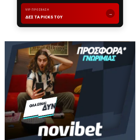
VIP ΠΡΌΣΒΑΣΗ
→
ΔΕΣ ΤΑ PICKS ΤΟΥ