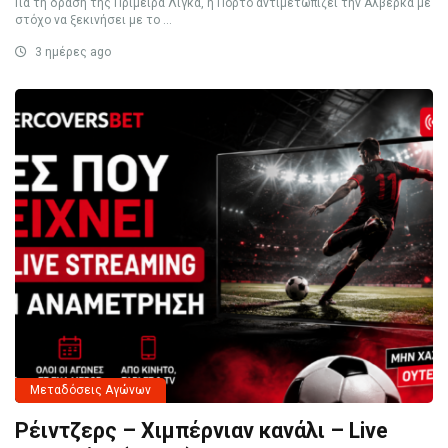
Για τη δράση της Πριμέιρα Λίγκα, η Πόρτο αντιμετωπίζει την Αλβέρκα με
στόχο να ξεκινήσει με το ...
3 ημέρες ago
Μεταδόσεις Αγώνων
Ρέιντζερς – Χιμπέρνιαν κανάλι – Live