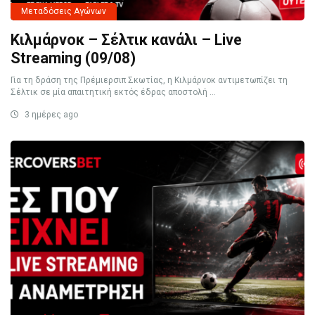
Μεταδόσεις Αγώνων
Κιλμάρνοκ – Σέλτικ κανάλι – Live
Streaming (09/08)
Για τη δράση της Πρέμιερσιπ Σκωτίας, η Κιλμάρνοκ αντιμετωπίζει τη
Σέλτικ σε μία απαιτητική εκτός έδρας αποστολή ...
3 ημέρες ago