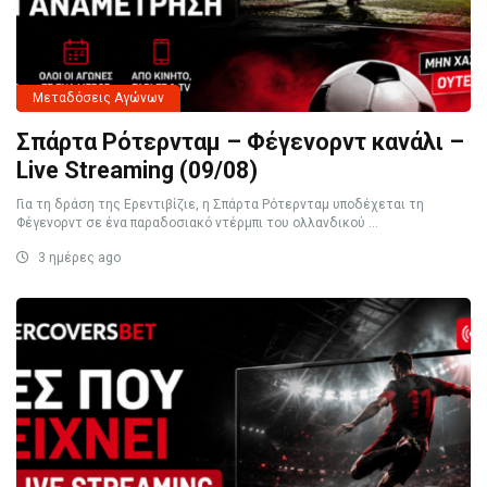
Μεταδόσεις Αγώνων
Σπάρτα Ρότερνταμ – Φέγενορντ κανάλι –
Live Streaming (09/08)
Για τη δράση της Ερεντιβίζιε, η Σπάρτα Ρότερνταμ υποδέχεται τη
Φέγενορντ σε ένα παραδοσιακό ντέρμπι του ολλανδικού ...
3 ημέρες ago