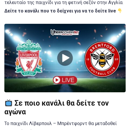
τελευταίο της παιχνίδι για τη φετινή σεζόν στην Αγγλία.
Δείτε το κανάλι που το δείχνει για να το δείτε live
Σε ποιο κανάλι θα δείτε τον
αγώνα
Το παιχνίδι Λίβερπουλ – Μπρέντφορντ θα μεταδοθεί