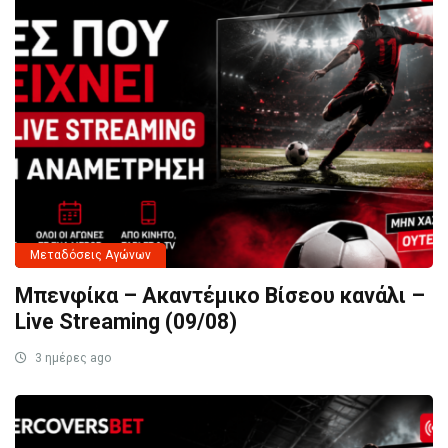
Μεταδόσεις Αγώνων
Μπενφίκα – Ακαντέμικο Βίσεου κανάλι –
Live Streaming (09/08)
3 ημέρες ago