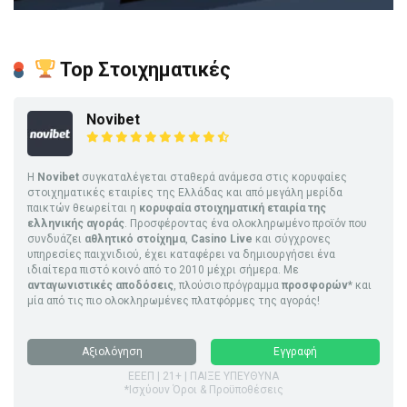
Top Στοιχηματικές
Novibet
Η
Novibet
συγκαταλέγεται σταθερά ανάμεσα στις κορυφαίες
στοιχηματικές εταιρίες της Ελλάδας και από μεγάλη μερίδα
παικτών θεωρείται η
κορυφαία στοιχηματική εταιρία της
ελληνικής αγοράς
. Προσφέροντας ένα ολοκληρωμένο προϊόν που
συνδυάζει
αθλητικό στοίχημα
,
Casino Live
και σύγχρονες
υπηρεσίες παιχνιδιού, έχει καταφέρει να δημιουργήσει ένα
ιδιαίτερα πιστό κοινό από το 2010 μέχρι σήμερα. Με
ανταγωνιστικές αποδόσεις
, πλούσιο πρόγραμμα
προσφορών
* και
μία από τις πιο ολοκληρωμένες πλατφόρμες της αγοράς!
Αξιολόγηση
Εγγραφή
ΕΕΕΠ | 21+ | ΠΑΙΞΕ ΥΠΕΥΘΥΝΑ
*Ισχύουν Όροι & Προϋποθέσεις