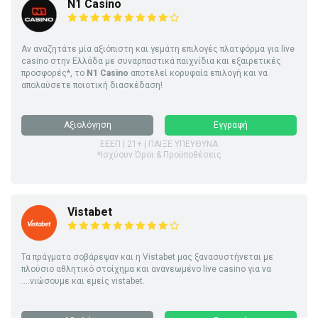
N1 Casino
Αν αναζητάτε μία αξιόπιστη και γεμάτη επιλογές πλατφόρμα για live
casino στην Ελλάδα με συναρπαστικά παιχνίδια και εξαιρετικές
προσφορές*, το
N1 Casino
αποτελεί κορυφαία επιλογή και να
απολαύσετε ποιοτική διασκέδαση!
Αξιολόγηση
Εγγραφή
ΕΕΕΠ | 21+ | ΠΑΙΞΕ ΥΠΕΥΘΥΝΑ
*Ισχύουν Όροι & Προϋποθέσεις
Vistabet
Τα πράγματα σοβάρεψαν και η Vistabet μας ξανασυστήνεται με
πλούσιο αθλητικό στοίχημα και ανανεωμένο live casino για να
....νιώσουμε και εμείς vistabet.