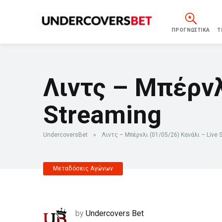
ΠΡΟΓΝΩΣΤΙΚΑ
Τ
Λιντς – Μπέρνλ
Streaming
UndercoversBet
»
Λιντς – Μπέρνλι (01/05/26) Κανάλι – Live 
Μεταδόσεις Αγώνων
by
Undercovers Bet