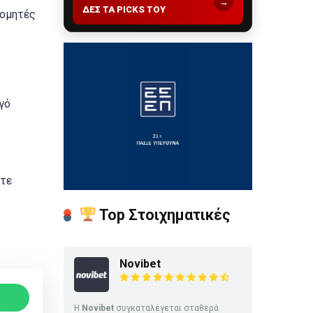
→
ΔΕΣ ΤΑ PICKS ΤΟΥ
ρομητές
γό
ότε
Top Στοιχηματικές
Novibet
Η
Novibet
συγκαταλέγεται σταθερά