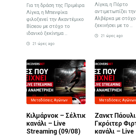
Λίγκα, η Πόρτο
Για τη δράση της Πριμέιρα
αντιμετωπίζει την
Λίγκα, η Μπενφίκα
Αλβέρκα με στόχο
φιλοξενεί την Ακαντέμικο
ξεκινήσει με το ...
Βίσεου με στόχο το
ιδανικό ξεκίνημα ...
21 ώρες ago
21 ώρες ago
Μεταδόσεις Αγώνων
Μεταδόσεις Αγώνων
Κιλμάρνοκ – Σέλτικ
Ζανκτ Πάουλι
κανάλι – Live
Γκρόιτερ Φιρ
Streaming (09/08)
κανάλι – Live