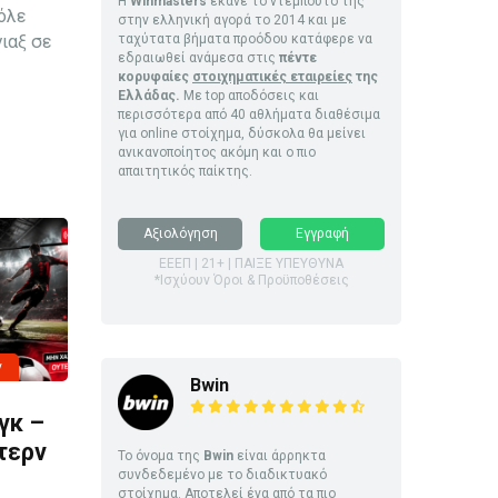
Η
Winmasters
έκανε το ντεμπούτο της
βόλε
στην ελληνική αγορά το 2014 και με
ταχύτατα βήματα προόδου κατάφερε να
ιαξ σε
εδραιωθεί ανάμεσα στις
πέντε
κορυφαίες
στοιχηματικές εταιρείες
της
Ελλάδας.
Με top αποδόσεις και
περισσότερα από 40 αθλήματα διαθέσιμα
για online στοίχημα, δύσκολα θα μείνει
ανικανοποίητος ακόμη και ο πιο
απαιτητικός παίκτης.
Αξιολόγηση
Εγγραφή
ΕΕΕΠ | 21+ | ΠΑΙΞΕ ΥΠΕΥΘΥΝΑ
*Ισχύουν Όροι & Προϋποθέσεις
ν
Bwin
γκ –
τερν
Το όνομα της
Bwin
είναι άρρηκτα
συνδεδεμένο με το διαδικτυακό
στοίχημα. Αποτελεί ένα από τα πιο