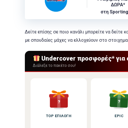
ΔΩΡΑ*
στη Sportin
Δείτε επίσης σε ποιο κανάλι μπορείτε να δείτε κ
με σπουδαίες μάχες να ελλοχεύουν στο στοιχημα
Undercover προσφορές* για
Διάλεξε το πακέτο σου!
?
?
TOP ΕΠΙΛΟΓΉ
EPIC