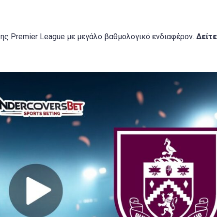
της Premier League με μεγάλο βαθμολογικό ενδιαφέρον.
Δείτε