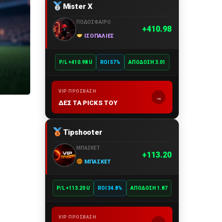
Mister X
ΠΟΔΌΣΦΑΙΡΟ
410.98
ΙΣΟΠΑΛΊΕΣ
P/L +410.98 U
ROI 57%
ΑΠΌΔΟΣΗ 3.01
VIP ΠΡΌΣΒΑΣΗ
→
ΔΕΣ ΤΑ PICKS ΤΟΥ
Tipshooter
ΜΠΆΣΚΕΤ
113.20
ΜΠΆΣΚΕΤ
P/L +113.20 U
ROI 34.8%
ΑΠΌΔΟΣΗ 1.87
VIP ΠΡΌΣΒΑΣΗ