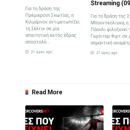
Streaming (0
Για τη δράση της
Πρέμιερσιπ Σκωτίας, η
Για τη δράση της 2
Κιλμάρνοκ αντιμετωπίζει
Μπουντεσλίγκα, η
τη Σέλτικ σε μία
Πάουλι φιλοξενεί 
απαιτητική εκτός έδρας
Γκρόιτερ Φιρτ σε 
αποστολή ...
σημαντική αναμέτρη
21 ώρες ago
21 ώρες ago
Read More