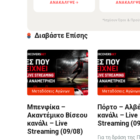
ΑΝΑΚΆΛΥΨΕ
ΑΝΑΚΆΛΥΨ
*Ισχύουν Όροι & Προϋπ
Διαβάστε Επίσης
Μεταδόσεις Αγώνων
Μεταδόσεις Αγώνων
Μπενφίκα –
Πόρτο – Αλβ
Ακαντέμικο Βίσεου
κανάλι – Live
κανάλι – Live
Streaming (0
Streaming (09/08)
Για τη δράση της 