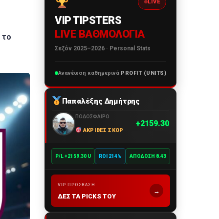
LIVE
VIP TIPSTERS
LIVE ΒΑΘΜΟΛΟΓΊΑ
 το
Σεζόν 2025–2026 · Personal Stats
Ανανέωση καθημερινά
PROFIT (UNITS)
Παπαλέξης Δημήτρης
ΠΟΔΌΣΦΑΙΡΟ
2159.30
ΑΚΡΙΒΈΣ ΣΚΟΡ
P/L +2159.30 U
ROI 214%
ΑΠΌΔΟΣΗ 8.43
VIP ΠΡΌΣΒΑΣΗ
→
ΔΕΣ ΤΑ PICKS ΤΟΥ