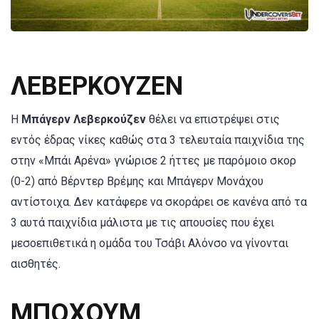
ΛΕΒΕΡΚΟΥΖΕΝ
Η
Μπάγερν Λεβερκούζεν
θέλει να επιστρέψει στις
εντός έδρας νίκες καθώς στα 3 τελευταία παιχνίδια της
στην «Μπάι Αρένα» γνώρισε 2 ήττες με παρόμοιο σκορ
(0-2) από Βέρντερ Βρέμης και Μπάγερν Μονάχου
αντίστοιχα. Δεν κατάφερε να σκοράρει σε κανένα από τα
3 αυτά παιχνίδια μάλιστα με τις απουσίες που έχει
μεσοεπιθετικά η ομάδα του Τσάβι Αλόνσο να γίνονται
αισθητές.
ΜΠΟΧΟΥΜ