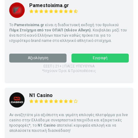
Pamestoixima.gr
Το
Pamestoixima.gr
είναι η διαδικτυακή εκδοχή του θρυλικού
Πάμε Στοίχημα από τον ΟΠΑΠ (πλέον Allwyn).
Κουβαλάει μαζί του
ένα πιστό κοινό Ελλήνων παικτών καθώς πρόκειται για το
ισχυρότερο brand name στο ελληνικό αθλητικό στοίχημα.
Αξιολόγηση
Εγγραφή
ΕΕΕΠ | 21+ | ΠΑΙΞΕ ΥΠΕΥΘΥΝΑ
*Ισχύουν Όροι & Προϋποθέσεις
N1 Casino
Αν αναζητάτε μία αξιόπιστη και γεμάτη επιλογές πλατφόρμα για live
casino στην Ελλάδα με συναρπαστικά παιχνίδια και εξαιρετικές
προσφορές*, το
N1 Casino
αποτελεί κορυφαία επιλογή και να
απολαύσετε ποιοτική διασκέδαση!