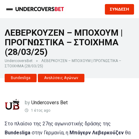
ΣΥΝΔΕΣΗ
ΛΕΒΕΡΚΟΥΖΕΝ – ΜΠΟΧΟΥΜ |
ΠΡΟΓΝΩΣΤΙΚΑ – ΣΤΟΙΧΗΜΑ
(28/03/25)
UndercoversBet
»
ΛΕΒΕΡΚΟΥΖΕΝ – ΜΠΟΧΟΥΜ | ΠΡΟΓΝΩΣΤΙΚΑ –
ΣΤΟΙΧΗΜΑ (28/03/25)
Bundesliga
Αναλύσεις Αγώνων
by
Undercovers Bet
1 έτος ago
Στο πλαίσιο της 27ης αγωνιστικής δράσης της
Bundesliga
στην Γερμανία, η
Μπάγερν Λεβερκούζεν
θα