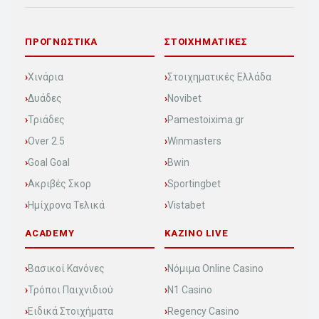
ΠΡΟΓΝΩΣΤΙΚΆ
ΣΤΟΙΧΗΜΑΤΙΚΈΣ
Χινάρια
Στοιχηματικές Ελλάδα
Δυάδες
Novibet
Τριάδες
Pamestoixima.gr
Over 2.5
Winmasters
Goal Goal
Bwin
Ακριβές Σκορ
Sportingbet
Ημίχρονα Τελικά
Vistabet
ACADEMY
KAZINO LIVE
Βασικοί Κανόνες
Νόμιμα Online Casino
Τρόποι Παιχνιδιού
N1 Casino
Ειδικά Στοιχήματα
Regency Casino