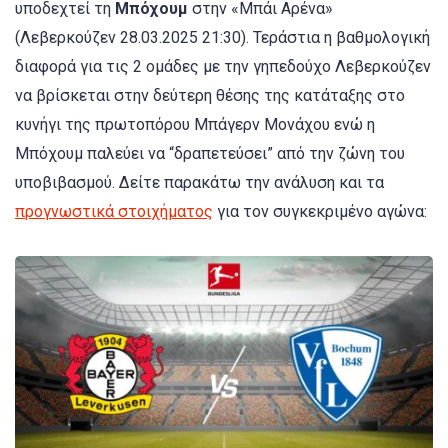
υποδεχτεί τη
Μπόχουμ
στην «Μπάι Αρένα»
(Λεβερκούζεν 28.03.2025 21:30). Τεράστια η βαθμολογική
διαφορά για τις 2 ομάδες με την γηπεδούχο Λεβερκούζεν
να βρίσκεται στην δεύτερη θέσης της κατάταξης στο
κυνήγι της πρωτοπόρου Μπάγερν Μονάχου ενώ η
Μπόχουμ παλεύει να “δραπετεύσει” από την ζώνη του
υποβιβασμού. Δείτε παρακάτω την ανάλυση και τα
προγνωστικά στοιχήματος
για τον συγκεκριμένο αγώνα: