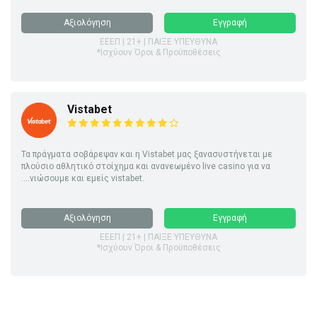
Αξιολόγηση
Εγγραφή
ΕΕΕΠ | 21+ | ΠΑΙΞΕ ΥΠΕΥΘΥΝΑ
*Ισχύουν Όροι & Προϋποθέσεις
Vistabet
Τα πράγματα σοβάρεψαν και η Vistabet μας ξανασυστήνεται με
πλούσιο αθλητικό στοίχημα και ανανεωμένο live casino για να
....νιώσουμε και εμείς vistabet.
Αξιολόγηση
Εγγραφή
ΕΕΕΠ | 21+ | ΠΑΙΞΕ ΥΠΕΥΘΥΝΑ
*Ισχύουν Όροι & Προϋποθέσεις