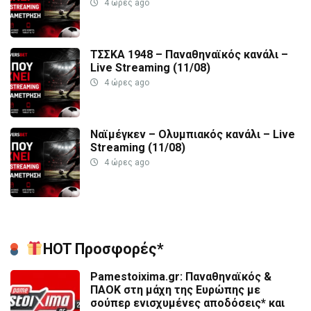
4 ώρες ago
ΤΣΣΚΑ 1948 – Παναθηναϊκός κανάλι –
Live Streaming (11/08)
4 ώρες ago
Ναϊμέγκεν – Ολυμπιακός κανάλι – Live
Streaming (11/08)
4 ώρες ago
HOT Προσφορές*
Pamestoixima.gr: Παναθηναϊκός &
ΠΑΟΚ στη μάχη της Ευρώπης με
σούπερ ενισχυμένες αποδόσεις* και