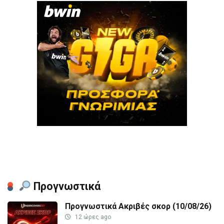
Προγνωστικά
Προγνωστικά Ακριβές σκορ (10/08/26)
12 ώρες ago