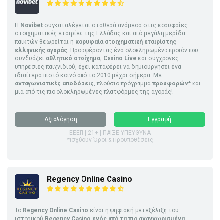
Η
Novibet
συγκαταλέγεται σταθερά ανάμεσα στις κορυφαίες
στοιχηματικές εταιρίες της Ελλάδας και από μεγάλη μερίδα
παικτών θεωρείται η
κορυφαία στοιχηματική εταιρία της
ελληνικής αγοράς
. Προσφέροντας ένα ολοκληρωμένο προϊόν που
συνδυάζει
αθλητικό στοίχημα
,
Casino Live
και σύγχρονες
υπηρεσίες παιχνιδιού, έχει καταφέρει να δημιουργήσει ένα
ιδιαίτερα πιστό κοινό από το 2010 μέχρι σήμερα. Με
ανταγωνιστικές αποδόσεις
, πλούσιο πρόγραμμα
προσφορών
* και
μία από τις πιο ολοκληρωμένες πλατφόρμες της αγοράς!
Αξιολόγηση
Εγγραφή
ΕΕΕΠ | 21+ | ΠΑΙΞΕ ΥΠΕΥΘΥΝΑ
*Ισχύουν Όροι & Προϋποθέσεις
Regency Online Casino
Το
Regency Online Casino
είναι η ψηφιακή μετεξέλιξη του
ιστορικού
Regency Casino ενός από τα πιο αναγνωρισμένα