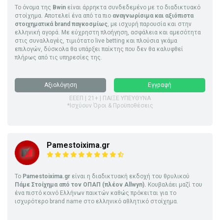
Το όνομα της
Bwin
είναι άρρηκτα συνδεδεμένο με το διαδικτυακό
στοίχημα. Αποτελεί ένα από τα πιο
αναγνωρίσιμα και αξιόπιστα
στοιχηματικά brand παγκοσμίως
, με ισχυρή παρουσία και στην
ελληνική αγορά. Με εύχρηστη πλοήγηση, ασφάλεια και αμεσότητα
στις συναλλαγές, τιμιότατο live betting και πλούσια γκάμα
επιλογών, δύσκολα θα υπάρξει παίκτης που δεν θα καλυφθεί
πλήρως από τις υπηρεσίες της.
Αξιολόγηση
Εγγραφή
ΕΕΕΠ | 21+ | ΠΑΙΞΕ ΥΠΕΥΘΥΝΑ
*Ισχύουν Όροι & Προϋποθέσεις
Pamestoixima.gr
Το
Pamestoixima.gr
είναι η διαδικτυακή εκδοχή του θρυλικού
Πάμε Στοίχημα από τον ΟΠΑΠ (πλέον Allwyn).
Κουβαλάει μαζί του
ένα πιστό κοινό Ελλήνων παικτών καθώς πρόκειται για το
ισχυρότερο brand name στο ελληνικό αθλητικό στοίχημα.