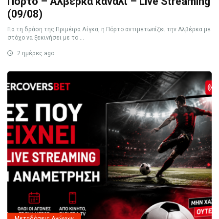
Πόρτο – Αλβέρκα κανάλι – Live Streaming
(09/08)
Για τη δράση της Πριμέιρα Λίγκα, η Πόρτο αντιμετωπίζει την Αλβέρκα με
στόχο να ξεκινήσει με το ...
2 ημέρες ago
Μεταδόσεις Αγώνων