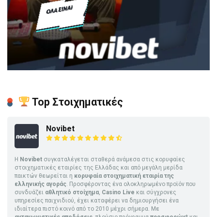
Top Στοιχηματικές
Novibet
Η
Novibet
συγκαταλέγεται σταθερά ανάμεσα στις κορυφαίες
στοιχηματικές εταιρίες της Ελλάδας και από μεγάλη μερίδα
παικτών θεωρείται η
κορυφαία στοιχηματική εταιρία της
ελληνικής αγοράς
. Προσφέροντας ένα ολοκληρωμένο προϊόν που
συνδυάζει
αθλητικό στοίχημα
,
Casino Live
και σύγχρονες
υπηρεσίες παιχνιδιού, έχει καταφέρει να δημιουργήσει ένα
ιδιαίτερα πιστό κοινό από το 2010 μέχρι σήμερα. Με
ανταγωνιστικές αποδόσεις
, πλούσιο πρόγραμμα
προσφορών
* και