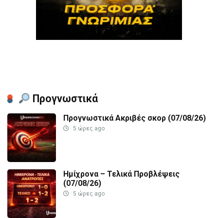
Προγνωστικά
Προγνωστικά Ακριβές σκορ (07/08/26)
5 ώρες ago
Ημίχρονα – Τελικά Προβλέψεις
(07/08/26)
5 ώρες ago