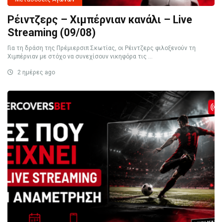
Ρέιντζερς – Χιμπέρνιαν κανάλι – Live
Streaming (09/08)
Για τη δράση της Πρέμιερσιπ Σκωτίας, οι Ρέιντζερς φιλοξενούν τη
Χιμπέρνιαν με στόχο να συνεχίσουν νικηφόρα τις ...
2 ημέρες ago