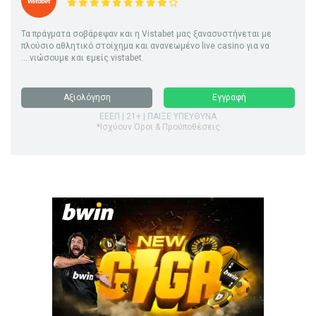
Τα πράγματα σοβάρεψαν και η Vistabet μας ξανασυστήνεται με
πλούσιο αθλητικό στοίχημα και ανανεωμένο live casino για να
....νιώσουμε και εμείς vistabet.
Αξιολόγηση
Εγγραφή
ΕΕΕΠ | 21+ | ΠΑΙΞΕ ΥΠΕΥΘΥΝΑ
*Ισχύουν Όροι & Προϋποθέσεις