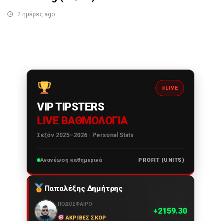
2 ημέρες ago
LIVE
VIP TIPSTERS
LIVE ΒΑΘΜΟΛΟΓΊΑ
Σεζόν 2025–2026 · Personal Stats
Ανανέωση καθημερινά
PROFIT (UNITS)
Παπαλέξης Δημήτρης
ΠΟΔΌΣΦΑΙΡΟ
2159.30
ΑΚΡΙΒΈΣ ΣΚΟΡ