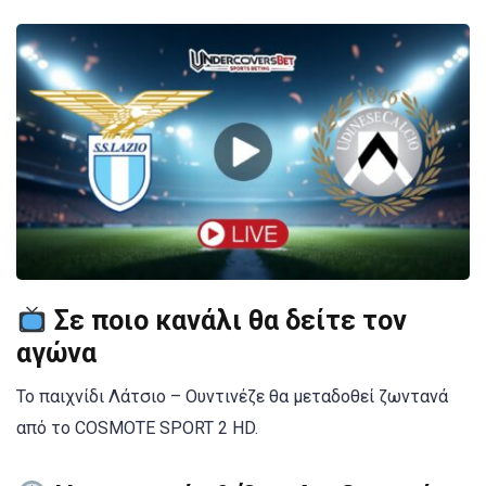
Σε ποιο κανάλι θα δείτε τον
αγώνα
Το παιχνίδι Λάτσιο – Ουντινέζε θα μεταδοθεί ζωντανά
από το COSMOTE SPORT 2 HD.