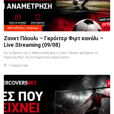
Μεταδόσεις Αγώνων
Ζανκτ Πάουλι – Γκρόιτερ Φιρτ κανάλι –
Live Streaming (09/08)
Για τη δράση της 2. Μπουντεσλίγκα, η Ζανκτ Πάουλι φιλοξενεί τη
Γκρόιτερ Φιρτ σε μία σημαντική αναμέτρηση ...
2 ημέρες ago