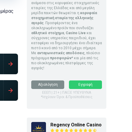
ανάμεσα στις κορυφαίες στοιχηματικές
εταιρίες της Ελλάδας και από μεγάλη
ημέρας
μερίδα παικτών θεωρείται η
κορυφαία
στοιχηματική εταιρία της ελληνικής
αγοράς
. Προσφέροντας ένα
ολοκληρωμένο προϊόν που συνδυάζει
αθλητικό στοίχημα
,
Casino Live
και
σύγχρονες υπηρεσίες παιχνιδιού, έχει
καταφέρει να δημιουργήσει ένα ιδιαίτερα
πιστό κοινό από το 2010 μέχρι σήμερα.
Με
ανταγωνιστικές αποδόσεις
, πλούσιο
πρόγραμμα
προσφορών
* και μία από τις
πιο ολοκληρωμένες πλατφόρμες της
αγοράς!
Αξιολόγηση
Εγγραφή
ΕΕΕΠ | 21+ | ΠΑΙΞΕ ΥΠΕΥΘΥΝΑ
*Ισχύουν Όροι & Προϋποθέσεις
Regency Online Casino