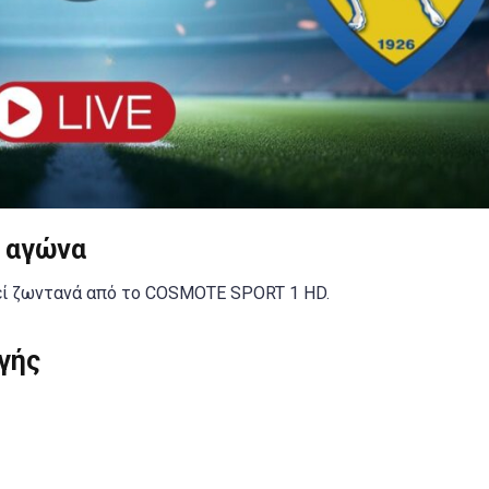
ν αγώνα
θεί ζωντανά από το COSMOTE SPORT 1 HD.
γής