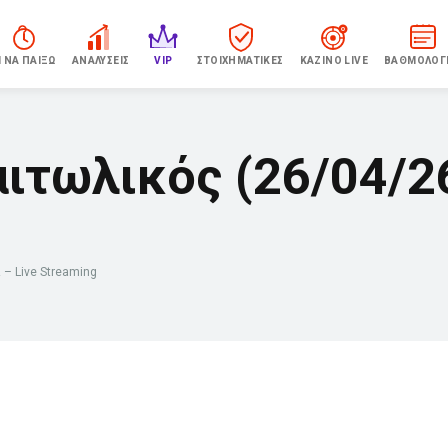
Ι ΝΑ ΠΑΙΞΩ
ΑΝΑΛΥΣΕΙΣ
VIP
ΣΤΟΙΧΗΜΑΤΙΚΕΣ
KAZINO LIVE
ΒΑΘΜΟΛΟΓ
ιτωλικός (26/04/26
 – Live Streaming