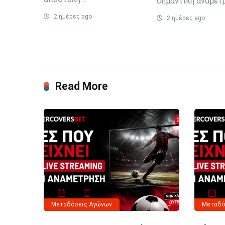
σημαντική αναμέτρη
2 ημέρες ago
2 ημέρες ago
Read More
Μεταδόσεις Αγώνων
Μεταδό