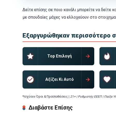
Δείτε επίσης σε ποιο κανάλι μπορείτε να δείτε κ
με σπουδαίες μάχες να ελλοχεύουν στο στοιχημα
Εξαργυρώθηκαν περισσότερο 
Top Επιλογή
Αξίζει Κι Αυτό
*Ισχύουν Όροι & Προϋποθέσεις |
21+ | Ρυθμιστής ΕΕΕΠ | Παίξε 
Διαβάστε Επίσης