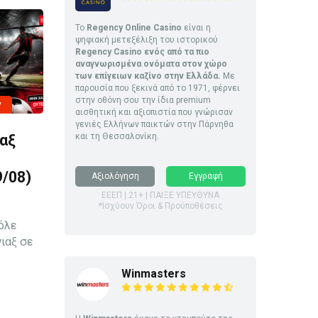
Το
Regency Online Casino
είναι η
ψηφιακή μετεξέλιξη του ιστορικού
Regency Casino ενός από τα πιο
αναγνωρισμένα ονόματα στον χώρο
των επίγειων καζίνο στην Ελλάδα.
Με
παρουσία που ξεκινά από το 1971, φέρνει
στην οθόνη σου την ίδια premium
ν
αισθητική και αξιοπιστία που γνώρισαν
γενιές Ελλήνων παικτών στην Πάρνηθα
αξ
και τη Θεσσαλονίκη.
9/08)
Αξιολόγηση
Εγγραφή
ΕΕΕΠ | 21+ | ΠΑΙΞΕ ΥΠΕΥΘΥΝΑ
*Ισχύουν Όροι & Προϋποθέσεις
βόλε
ιαξ σε
Winmasters