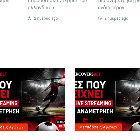
ση ...
παραδοσιακό ντέρμπι του
μία αναμέτρηση μ
ολλανδικού ...
ενδιαφέρον ...
2 ημέρες ago
2 ημέρες ago
σεις Αγώνων
Μεταδόσεις Αγώνων