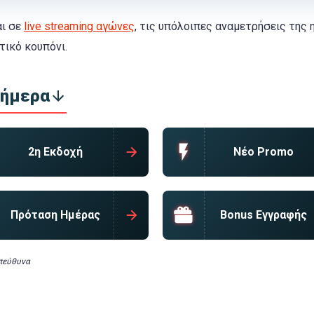
αι σε
live streaming αγώνες
, τις υπόλοιπες αναμετρήσεις της 
τικό κουπόνι.
σήμερα
2η Εκδοχή
Νέο Promo
Πρόταση Ημέρας
Bonus Εγγραφής
Υπεύθυνα