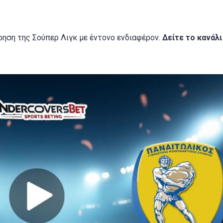
ρηση της Σούπερ Λιγκ με έντονο ενδιαφέρον.
Δείτε το κανάλι