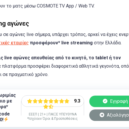
υν το ματς μέσω COSMOTE TV App / Web TV.
ing αγώνες
σε αγώνες live σήμερα, υπάρχει τρόπος, αρκεί να έχεις ενερ
ικές εταιρίες
προσφέρουν* live streaming
στην Ελλάδα.
ς live αγώνες απευθείας από το κινητό, το tablet ή τον
θε πλατφόρμα προσφέρει διαφορετικά αθλητικά γεγονότα, οπ
οι σε πραγματικό χρόνο.
ωριμίας
μιο με
9.3
Εγγραφή
ώρα*
code
Αξιολόγησ
ΕΕΕΠ | 21+ | ΠΑΙΞΕ ΥΠΕΥΘΥΝΑ
*Ισχύουν Όροι & Προϋποθέσεις
0!