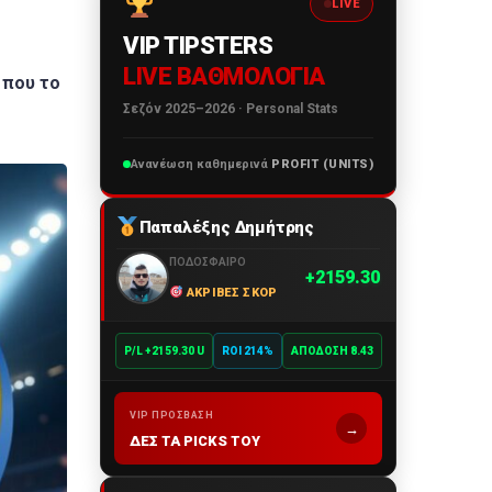
LIVE
VIP TIPSTERS
LIVE ΒΑΘΜΟΛΟΓΊΑ
 που το
Σεζόν 2025–2026 · Personal Stats
Ανανέωση καθημερινά
PROFIT (UNITS)
Παπαλέξης Δημήτρης
ΠΟΔΌΣΦΑΙΡΟ
2159.30
ΑΚΡΙΒΈΣ ΣΚΟΡ
P/L +2159.30 U
ROI 214%
ΑΠΌΔΟΣΗ 8.43
VIP ΠΡΌΣΒΑΣΗ
→
ΔΕΣ ΤΑ PICKS ΤΟΥ