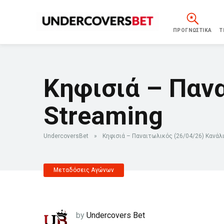
ΠΡΟΓΝΩΣΤΙΚΑ
Τ
Κηφισιά – Πανα
Streaming
UndercoversBet
»
Κηφισιά – Παναιτωλικός (26/04/26) Κανάλι
Μεταδόσεις Αγώνων
by
Undercovers Bet