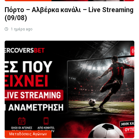
Πόρτο – Αλβέρκα κανάλι – Live Streaming
(09/08)
1 ημέρα ago
Μεταδόσεις Αγώνων