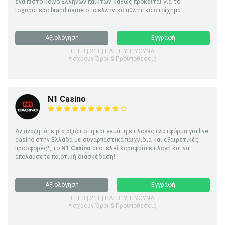
ένα πιστό κοινό Ελλήνων παικτών καθώς πρόκειται για το
ισχυρότερο brand name στο ελληνικό αθλητικό στοίχημα.
Αξιολόγηση
Εγγραφή
ΕΕΕΠ | 21+ | ΠΑΙΞΕ ΥΠΕΥΘΥΝΑ
*Ισχύουν Όροι & Προϋποθέσεις
N1 Casino
Αν αναζητάτε μία αξιόπιστη και γεμάτη επιλογές πλατφόρμα για live
casino στην Ελλάδα με συναρπαστικά παιχνίδια και εξαιρετικές
προσφορές*, το
N1 Casino
αποτελεί κορυφαία επιλογή και να
απολαύσετε ποιοτική διασκέδαση!
Αξιολόγηση
Εγγραφή
ΕΕΕΠ | 21+ | ΠΑΙΞΕ ΥΠΕΥΘΥΝΑ
*Ισχύουν Όροι & Προϋποθέσεις