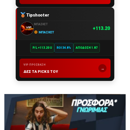
Tipshooter
ΜΠΆΣΚΕΤ
113.20
ΜΠΆΣΚΕΤ
P/L +113.20 U
ROI 34.8%
ΑΠΌΔΟΣΗ 1.87
VIP ΠΡΌΣΒΑΣΗ
→
ΔΕΣ ΤΑ PICKS ΤΟΥ