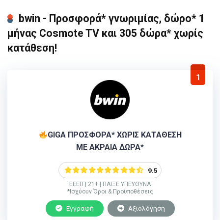
bwin - Προσφορά* γνωριμίας, δώρο* 1
μήνας Cosmote TV και 305 δώρα* χωρίς
κατάθεση!
1
GIGA ΠΡΟΣΦΟΡΑ* ΧΩΡΙΣ ΚΑΤΑΘΕΣΗ
ΜΕ ΑΚΡΑΙΑ ΔΩΡΑ*
9.5
ΕΕΕΠ | 21+ | ΠΑΙΞΕ ΥΠΕΥΘΥΝΑ
*Ισχύουν Όροι & Προϋποθέσεις
Εγγραφή
Αξιολόγηση