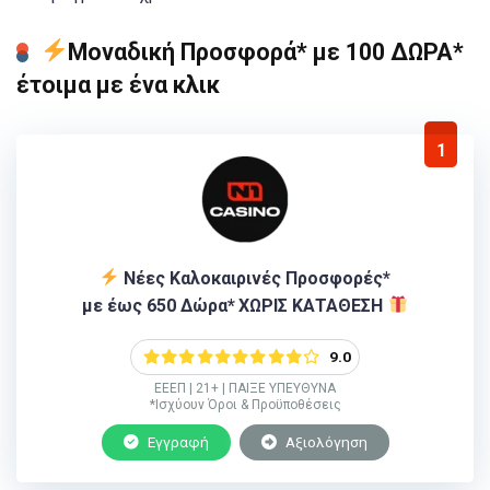
Μοναδική Προσφορά* με 100 ΔΩΡΑ*
έτοιμα με ένα κλικ
1
Νέες Καλοκαιρινές Προσφορές*
με έως 650 Δώρα*
ΧΩΡΙΣ ΚΑΤΑΘΕΣΗ
9.0
ΕΕΕΠ | 21+ | ΠΑΙΞΕ ΥΠΕΥΘΥΝΑ
*Ισχύουν Όροι & Προϋποθέσεις
Εγγραφή
Αξιολόγηση