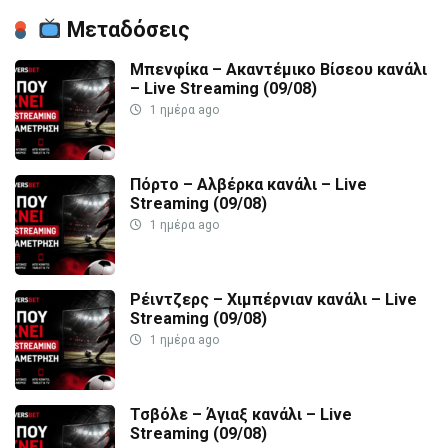
Μεταδόσεις
Μπενφίκα – Ακαντέμικο Βίσεου κανάλι
– Live Streaming (09/08)
1 ημέρα ago
Πόρτο – Αλβέρκα κανάλι – Live
Streaming (09/08)
1 ημέρα ago
Ρέιντζερς – Χιμπέρνιαν κανάλι – Live
Streaming (09/08)
1 ημέρα ago
Τσβόλε – Άγιαξ κανάλι – Live
Streaming (09/08)