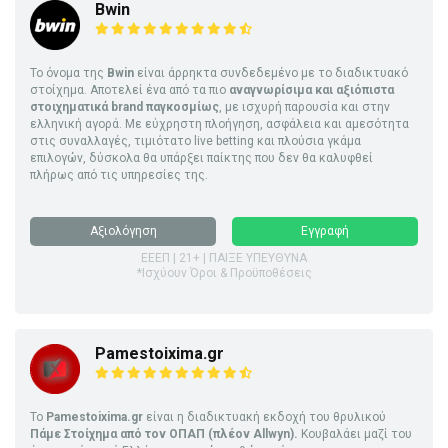
Bwin
Το όνομα της
Bwin
είναι άρρηκτα συνδεδεμένο με το διαδικτυακό
στοίχημα. Αποτελεί ένα από τα πιο
αναγνωρίσιμα και αξιόπιστα
στοιχηματικά brand παγκοσμίως
, με ισχυρή παρουσία και στην
ελληνική αγορά. Με εύχρηστη πλοήγηση, ασφάλεια και αμεσότητα
στις συναλλαγές, τιμιότατο live betting και πλούσια γκάμα
επιλογών, δύσκολα θα υπάρξει παίκτης που δεν θα καλυφθεί
πλήρως από τις υπηρεσίες της.
Αξιολόγηση
Εγγραφή
ΕΕΕΠ | 21+ | ΠΑΙΞΕ ΥΠΕΥΘΥΝΑ
*Ισχύουν Όροι & Προϋποθέσεις
Pamestoixima.gr
Το
Pamestoixima.gr
είναι η διαδικτυακή εκδοχή του θρυλικού
Πάμε Στοίχημα από τον ΟΠΑΠ (πλέον Allwyn).
Κουβαλάει μαζί του