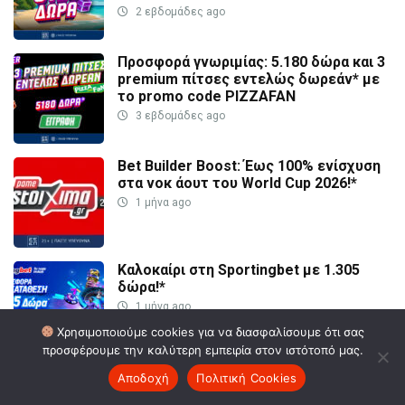
2 εβδομάδες ago
Προσφορά γνωριμίας: 5.180 δώρα και 3
premium πίτσες εντελώς δωρεάν* με
το promo code PIZZAFAN
3 εβδομάδες ago
Bet Builder Boost: Έως 100% ενίσχυση
στα νοκ άουτ του World Cup 2026!*
1 μήνα ago
Καλοκαίρι στη Sportingbet με 1.305
δώρα!*
1 μήνα ago
Χρησιμοποιούμε cookies για να διασφαλίσουμε ότι σας
προσφέρουμε την καλύτερη εμπειρία στον ιστότοπό μας.
Αποδοχή
Πολιτική Cookies